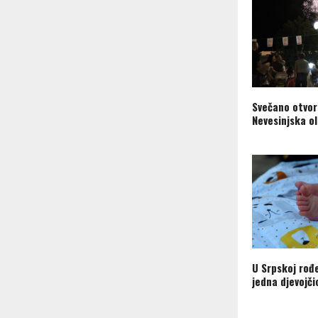
Svečano otvor
Nevesinjska o
U Srpskoj rođ
jedna djevojči