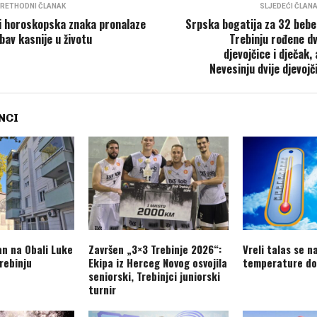
RETHODNI ČLANAK
SLJEDEĆI ČLAN
i horoskopska znaka pronalaze
Srpska bogatija za 32 bebe
ubav kasnije u životu
Trebinju rođene dv
djevojčice i dječak, 
Nevesinju dvije djevojč
NCI
an na Obali Luke
Završen „3×3 Trebinje 2026“:
Vreli talas se n
rebinju
Ekipa iz Herceg Novog osvojila
temperature do
seniorski, Trebinjci juniorski
turnir