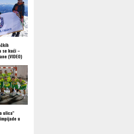
ačkih
a se kući –
ane (VIDEO)
a ulica“
limpijade u