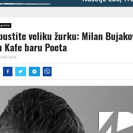
govina
pustite veliku žurku: Milan Bujako
u Kafe baru Poeta
6/05/2026