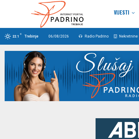
VIJESTI
C
Trebinje
06/08/2026
Radio Padrino
Nekretnine 
22.1