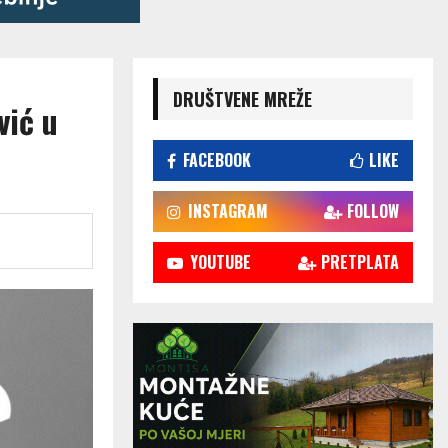
DRUŠTVENE MREŽE
vić u
FACEBOOK
LIKE
INSTAGRAM
FOLLOW
YOUTUBE
PRETPLATA