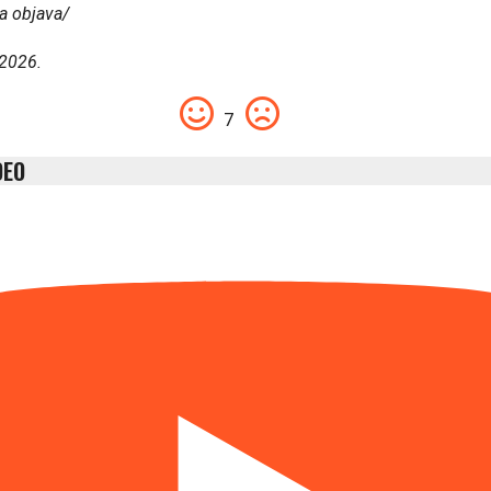
a objava/
 2026.
7
DEO