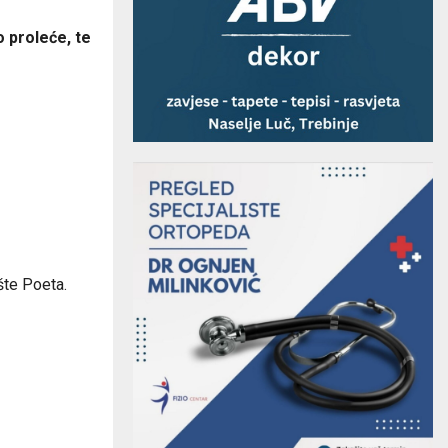
 proleće, te
šte Poeta.