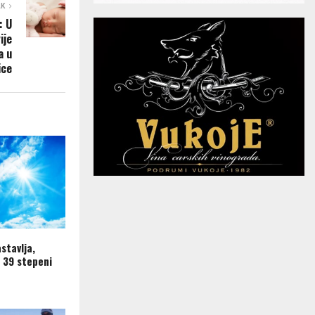
AK
: U
ije
a u
ice
astavlja,
 39 stepeni