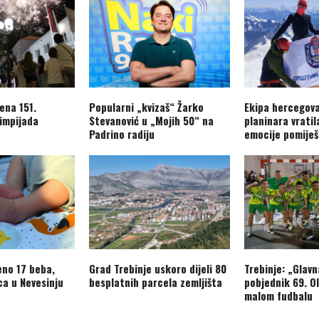
ena 151.
Popularni „kvizaš“ Žarko
Ekipa hercegov
limpijada
Stevanović u „Mojih 50“ na
planinara vratil
Padrino radiju
emocije pomiješ
eno 17 beba,
Grad Trebinje uskoro dijeli 80
Trebinje: „Glavn
ca u Nevesinju
besplatnih parcela zemljišta
pobjednik 69. O
malom fudbalu