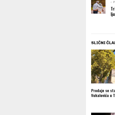
P
Tr
lj
SLIČNI ČLA
Prodaje se st
Vukalovića u T