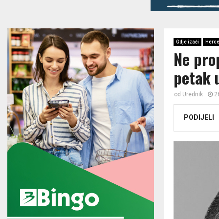
Gdje izaći
Herce
Ne pro
petak 
od
Urednik
2
PODIJELI