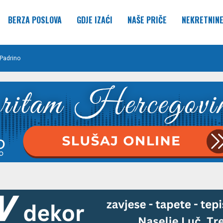
BERZA POSLOVA
GDJE IZAĆI
NAŠE PRIČE
NEKRETNIN
Padrino