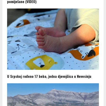
pomiješane (VIDEO)
U Srpskoj rođeno 17 beba, jedna djevojčica u Nevesinju