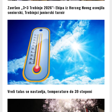
Završen „3×3 Trebinje 2026“: Ekipa iz Herceg Novog osvojila
seniorski, Trebinjci juniorski turnir
Vreli talas se nastavlja, temperature do 39 stepeni