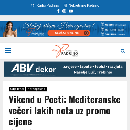
Radio Padrino
Nekretnine Padrino
Facebook
Instagram
Youtube
PRIMARY
MENU
Gdje izaći
Hercegovina
Vikend u Poeti: Mediteranske
večeri lakih nota uz promo
cijene