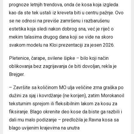
prognoze letnjih trendova, onda će kosa koja izgleda
kao da ste tek ustali iz kreveta biti u centru pažnje. Ovo
se ne odnosi na previše zamršenu i razbarušenu
estetika koja sledi nakon dobrog sna, već je riječ o
mekim talasima drugog dana koji se vide na skoro
svakom modelu na Kloi prezentaciji za jesen 2026.
Pletenice, čarape, svilene šipke – bilo koji način
oblikovanja bez zagrijavanja će biti dovoljan, rekla je
Brejger.
– Završite sa količinom MO ulja veličine zrna graška po
dužini za sjaj i kovrdžanje (ne korijen), zatim Morokanoil
teksturnim sprejom ili fleksibilnim lakom za kosu za
fiksiranje. Blago okrenite deo kose da biste ga razbili i
dali mu malo podizanje – predložila je.Ravna kosa sa
blago uvijenim krajevima na unutra