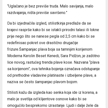
“Uglačano je bez previše truda. Malo savijanja, malo
razdvajanja, ništa previše savršeno.”
Da bi izjednačila izgled, stilistkinja predlaže da se
krajevi rasprše kako bi se istakli prirodni talasi ili lokne
prije nego što se nanese pegla od 2,5 cm kako bi se
redefinisao pokret ove drastično drugačije
frizure.Šampanjac plava boja sa tamnijim korijenom
Moderna Kerolin Beset Kenedi, Sara Pidžon, je zaštitno
lice novog, rastućeg trenda plave kose. Nazvana “plava
sa korijenom”, ova tehnika bojenja označava odstupanje
od prethodne vladavine platinaste i izbeljene plave, a
naziva se često šampanjac plavom bojom.
Stilisti kažu da izgleda kao senka koja ide iz korena, a
malo je svetlija od klijentove osnove kako bi se
omogućilo besprekorno izrastanje. Ljudi i dalje žele da