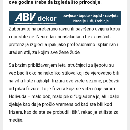
ove godine treba da izgleda što prirodnije.
Zaboravite na pretjerano ravnu ili savršeno uvijenu kosu
i opustite se. Neuredan, nonšalantan i bez suvišnih
pretenzija izgled, a ipak jako profesionalno isplaniran i
urađen stil, za kojim sve žene žude.
Sa brzim približavanjem leta, stručnjaci za ljepotu su
već bacili oko na nekoliko stilova koji će vjerovatno biti
na vrhu liste najboljih frizura ove vrele sezone, počevši
od piksi frizure. To je frizura koja se viđa i čuje širom
Holivuda – malo bob, malo piksi.”Uglađena je, ali i dalje
djeluje kao da je prošlo vremena od kad ste bili kod
frizera, kao da ste se probudili šik”, rekao je stilista za
medije.