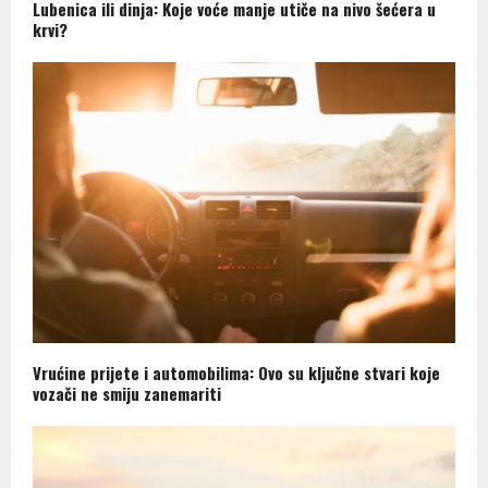
Lubenica ili dinja: Koje voće manje utiče na nivo šećera u
krvi?
Vrućine prijete i automobilima: Ovo su ključne stvari koje
vozači ne smiju zanemariti