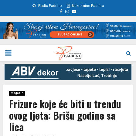
Radio Padrino
Nekretnine Padrino
Facebook
Instagram
Youtube
PRIMARY
MENU
Magazin
Frizure koje će biti u trendu
ovog ljeta: Brišu godine sa
lica