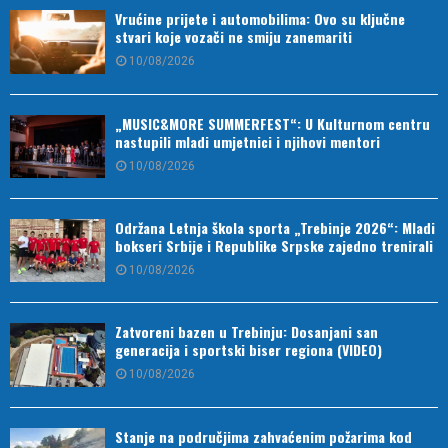
Vrućine prijete i automobilima: Ovo su ključne
stvari koje vozači ne smiju zanemariti
10/08/2026
„MUSIC&MORE SUMMERFEST“: U Kulturnom centru
nastupili mladi umjetnici i njihovi mentori
10/08/2026
Održana Letnja škola sporta „Trebinje 2026“: Mladi
bokseri Srbije i Republike Srpske zajedno trenirali
10/08/2026
Zatvoreni bazen u Trebinju: Dosanjani san
generacija i sportski biser regiona (VIDEO)
10/08/2026
Stanje na područjima zahvaćenim požarima kod