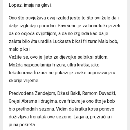
Lopez, imaju na glavi.
Ono što osvježava ovaj izgled jeste to što svi žele da i
dalje izgledaju prirodno. Savršeno je za brinetu koja želi
da se osjeća svijetlijom, a da ne izgleda kao da je
zaista bilo šta uradila.Luckasta biksi frizura: Malo bob,
malo piksi
Vežite se, ovo je ljeto za djevojke sa biksi stilom.
Možda najpopularnija frizura, ultra kratka, jako
teksturirana frizura, ne pokazuje znake usporavanja u
skorije vrijeme.
Predvođena Zendejom, Džesi Bakli, Ramom Duvadži,
Grejsi Abrams i drugima, ova frizura je ono što je bob
bio prethodnih sezona. Vidim da kratka kosa ponovo
doživljava trenutak ove sezone. Lagana, prozračna i
puna pokreta.