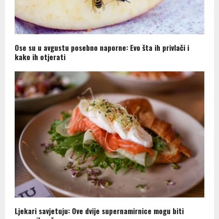
Ose su u avgustu posebno naporne: Evo šta ih privlači i
kako ih otjerati
Ljekari savjetuju: Ove dvije supernamirnice mogu biti