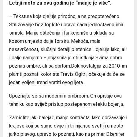
Letnji moto za ovu godinu je “manje je više”.
– Tekstura koja djeluje prirodno, a ne preopterećeno.
Stilizovanje bez toplote upravo sada jednostavno ima
smisla. Manje oštećenja i funkcioniše u skladu sa
kosom umjesto da je forsira. Mekoća, mala
nesavršenost, slučajni detalji pletenice… djeluje lako, ali
i dalje namjerno – objasnila je stilistkinja.Svima dobro
poznati ombre, ali sa obrtom.Dok nostalgija za 2010-im
plamti poznati kolorista Trevis Ogltri, očekuje da će se
jedan voljeni trend vratiti ovog ljeta.
Upoznajte se sa modernim ombreom. On opisuje ovu
tehniku kao svijež pristup postepenom efektu bojenja.
Zamislite jaki balejaž, manje kontrasta, lako održavanje i
krajeve koji su samo dvije ili tri nijanse svetliji umesto
jarko plavog, upravo to poznati, kao na primer Dženifer