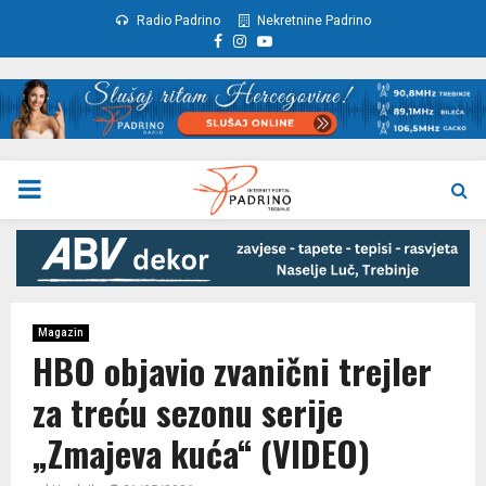
Radio Padrino
Nekretnine Padrino
Facebook
Instagram
Youtube
PRIMARY
MENU
Magazin
HBO objavio zvanični trejler
za treću sezonu serije
„Zmajeva kuća“ (VIDEO)