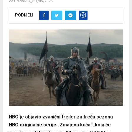
od
Urednik
31/05/2026
PODIJELI
HBO je objavio zvanični trejler za treću sezonu
HBO originalne serije „Zmajeva kuća“, koja će