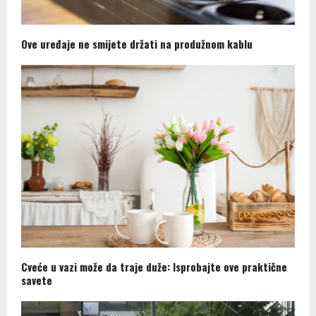
Ove uređaje ne smijete držati na produžnom kablu
Cveće u vazi može da traje duže: Isprobajte ove praktične
savete