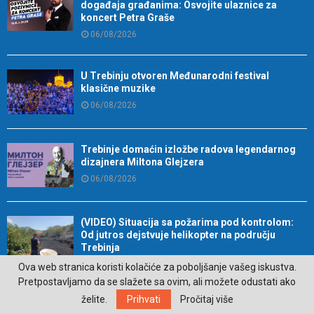
događaja građanima: Osvojite ulaznice za
koncert Petra Graše
06/08/2026
U Trebinju otvoren Međunarodni festival
klasične muzike
06/08/2026
Trebinje domaćin izložbe radova legendarnog
dizajnera Miltona Glejzera
06/08/2026
(VIDEO) Situacija sa požarima pod kontrolom:
Od jutros dejstvuje helikopter na području
Trebinja
06/08/2026
Ova web stranica koristi kolačiće za poboljšanje vašeg iskustva.
Pretpostavljamo da se slažete sa ovim, ali možete odustati ako
želite.
Prihvati
Pročitaj više
Ova tri horoskopska znaka najčešće sami sebi