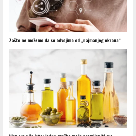
Zašto ne možemo da se odvojimo od „najmanjeg ekrana“
Nisu sva ulja ista: Jedna greška može promijeniti sve