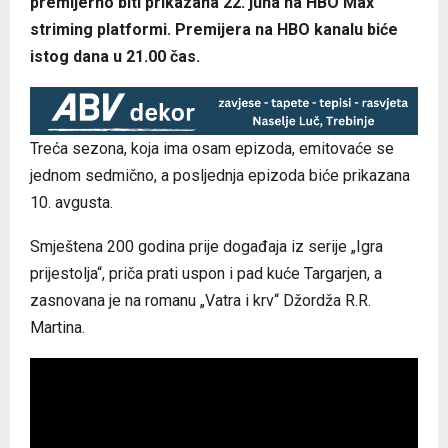
premijerno biti prikazana 22. juna na HBO Max
striming platformi. Premijera na HBO kanalu biće
istog dana u 21.00 čas.
Treća sezona, koja ima osam epizoda, emitovaće se
jednom sedmično, a posljednja epizoda biće prikazana
10. avgusta.
Smještena 200 godina prije događaja iz serije „Igra
prijestolja“, priča prati uspon i pad kuće Targarjen, a
zasnovana je na romanu „Vatra i krv“ Džordža R.R.
Martina.