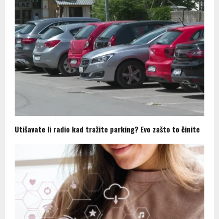
Utišavate li radio kad tražite parking? Evo zašto to činite