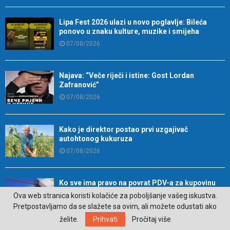
Lipa Fest 2026 ulazi u novo poglavlje: Bileća
ponovo u znaku kulture, muzike i smijeha
07/08/2026
Najava: “Veče riječi i istine: Gost Lordan
Zafranović”
07/08/2026
Kako je direktor postao prvi uzgajivač
autohtonog kukuruza
07/08/2026
Ko sve ima pravo na povrat PDV-a za kupovinu
prvog stana?
Ova web stranica koristi kolačiće za poboljšanje vašeg iskustva.
07/08/2026
Pretpostavljamo da se slažete sa ovim, ali možete odustati ako
želite.
Prihvati
Pročitaj više