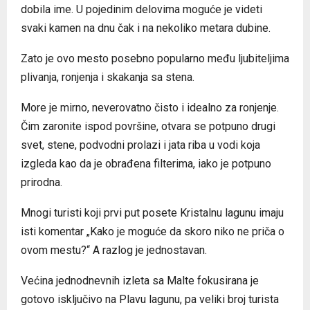
dobila ime. U pojedinim delovima moguće je videti
svaki kamen na dnu čak i na nekoliko metara dubine.
Zato je ovo mesto posebno popularno među ljubiteljima
plivanja, ronjenja i skakanja sa stena.
More je mirno, neverovatno čisto i idealno za ronjenje.
Čim zaronite ispod površine, otvara se potpuno drugi
svet, stene, podvodni prolazi i jata riba u vodi koja
izgleda kao da je obrađena filterima, iako je potpuno
prirodna.
Mnogi turisti koji prvi put posete Kristalnu lagunu imaju
isti komentar „Kako je moguće da skoro niko ne priča o
ovom mestu?“ A razlog je jednostavan.
Većina jednodnevnih izleta sa Malte fokusirana je
gotovo isključivo na Plavu lagunu, pa veliki broj turista