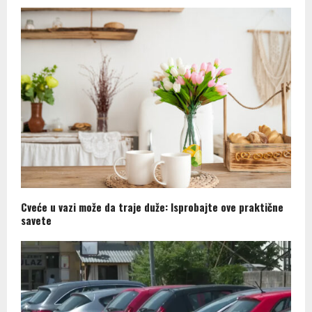
Cveće u vazi može da traje duže: Isprobajte ove praktične
savete