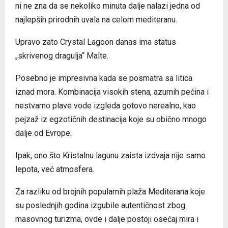
ni ne zna da se nekoliko minuta dalje nalazi jedna od
najlepših prirodnih uvala na celom mediteranu.
Upravo zato Crystal Lagoon danas ima status
„skrivenog dragulja“ Malte.
Posebno je impresivna kada se posmatra sa litica
iznad mora. Kombinacija visokih stena, azurnih pećina i
nestvarno plave vode izgleda gotovo nerealno, kao
pejzaž iz egzotičnih destinacija koje su obično mnogo
dalje od Evrope.
Ipak, ono što Kristalnu lagunu zaista izdvaja nije samo
lepota, već atmosfera.
Za razliku od brojnih popularnih plaža Mediterana koje
su poslednjih godina izgubile autentičnost zbog
masovnog turizma, ovde i dalje postoji osećaj mira i