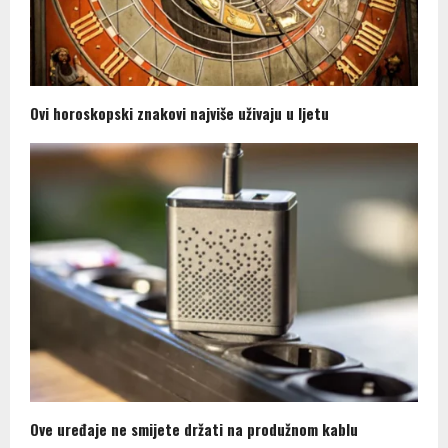
Ovi horoskopski znakovi najviše uživaju u ljetu
Ove uređaje ne smijete držati na produžnom kablu