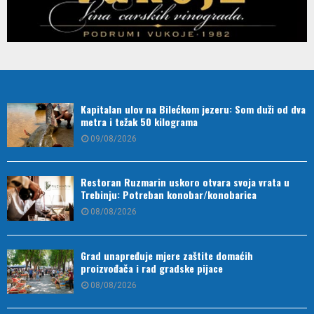
Kapitalan ulov na Bilećkom jezeru: Som duži od dva
metra i težak 50 kilograma
09/08/2026
Restoran Ruzmarin uskoro otvara svoja vrata u
Trebinju: Potreban konobar/konobarica
08/08/2026
Grad unapređuje mjere zaštite domaćih
proizvođača i rad gradske pijace
08/08/2026