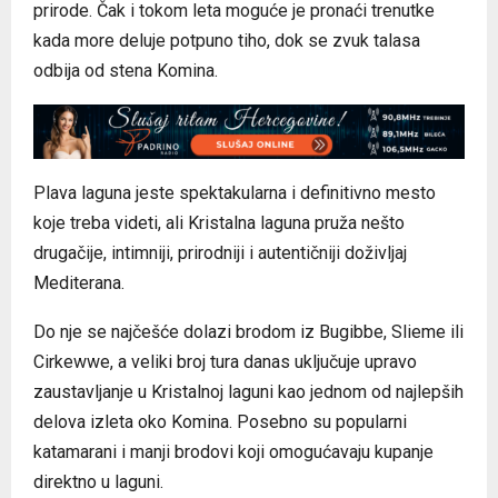
prirode. Čak i tokom leta moguće je pronaći trenutke
kada more deluje potpuno tiho, dok se zvuk talasa
odbija od stena Komina.
Plava laguna jeste spektakularna i definitivno mesto
koje treba videti, ali Kristalna laguna pruža nešto
drugačije, intimniji, prirodniji i autentičniji doživljaj
Mediterana.
Do nje se najčešće dolazi brodom iz Bugibbe, Slieme ili
Cirkewwe, a veliki broj tura danas uključuje upravo
zaustavljanje u Kristalnoj laguni kao jednom od najlepših
delova izleta oko Komina. Posebno su popularni
katamarani i manji brodovi koji omogućavaju kupanje
direktno u laguni.