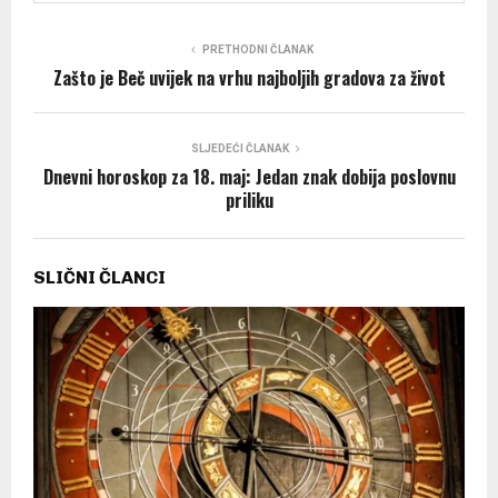
PRETHODNI ČLANAK
Zašto je Beč uvijek na vrhu najboljih gradova za život
SLJEDEĆI ČLANAK
Dnevni horoskop za 18. maj: Jedan znak dobija poslovnu
priliku
SLIČNI ČLANCI