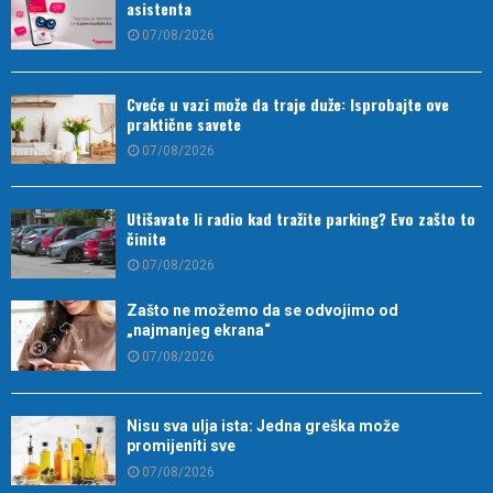
asistenta
07/08/2026
Cveće u vazi može da traje duže: Isprobajte ove
praktične savete
07/08/2026
Utišavate li radio kad tražite parking? Evo zašto to
činite
07/08/2026
Zašto ne možemo da se odvojimo od
„najmanjeg ekrana“
07/08/2026
Nisu sva ulja ista: Jedna greška može
promijeniti sve
07/08/2026