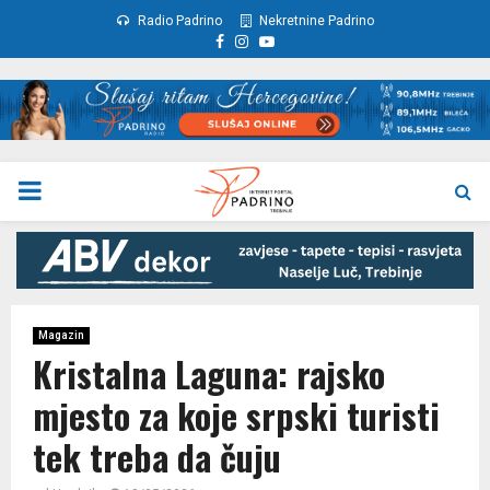
Radio Padrino
Nekretnine Padrino
Facebook
Instagram
Youtube
PRIMARY
MENU
Magazin
Kristalna Laguna: rajsko
mjesto za koje srpski turisti
tek treba da čuju