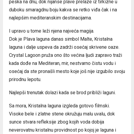
peska na dnu, dok nijanse plave prelaze iz tirkizne u
duboku smaragdnu boju kakva se retko viđa čak i na
najlepšim mediteranskim destinacijama.
I upravo u tome leži njena najveća magija.
Dok je Plava laguna danas simbol Malte, Kristalna
laguna i dalje uspeva da zadrži osećaj skrivene oaze.
Crystal Lagoon pruža ono što većina ljudi zapravo traži
kada dođe na Mediteran, mir, nestvarno čistu vodu i
osećaj da ste pronašli mesto koje još nije izgubilo svoju
prirodnu lepotu.
Najlepši trenutak dolazi kada se brod približi laguni.
Sa mora, Kristalna laguna izgleda gotovo filmski.
Visoke bele i zlatne stene okružuju malu uvalu, dok
sunce stvara refleksije zbog kojih voda dobija
neverovatnu kristalnu providnost po kojoj je laguna i