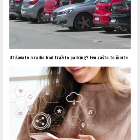
Utišavate li radio kad tražite parking? Evo zašto to činite