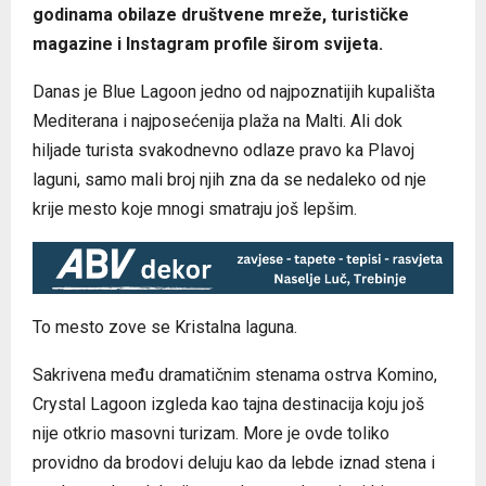
godinama obilaze društvene mreže, turističke
magazine i Instagram profile širom svijeta.
Danas je Blue Lagoon jedno od najpoznatijih kupališta
Mediterana i najposećenija plaža na Malti. Ali dok
hiljade turista svakodnevno odlaze pravo ka Plavoj
laguni, samo mali broj njih zna da se nedaleko od nje
krije mesto koje mnogi smatraju još lepšim.
To mesto zove se Kristalna laguna.
Sakrivena među dramatičnim stenama ostrva Komino,
Crystal Lagoon izgleda kao tajna destinacija koju još
nije otkrio masovni turizam. More je ovde toliko
providno da brodovi deluju kao da lebde iznad stena i