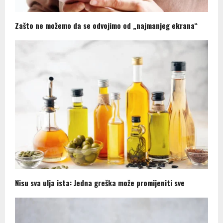
Zašto ne možemo da se odvojimo od „najmanjeg ekrana“
Nisu sva ulja ista: Jedna greška može promijeniti sve