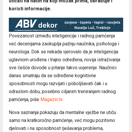
uticati na način na koji mozak prima, obrađuje i
koristi informacije.
Povezanost između inteligencije i radnog pamćenja
već decenijama zaokuplja pažnju naučnika, psihologa i
neurologa. Dok se nekada vjerovalo da je inteligencija
uglavnom urođena i trajno određena, novija istraživanja
sve češće dovode u pitanje takvo uvjerenje. Naučnici
danas smatraju da se određene kognitivne
sposobnosti mogu razvijati i poboljšavati čak i u
odraslom dobu, posebno ciljanim treniranjem radnog
pamćenja, piše
Magazin.hr
.
Nova saznanja pokazuju da mentalne vježbe ne utiču
samo na kratkoročno pamćenje, već mogu pozitivno
djelovati i na sposobnost rješavanja problema,