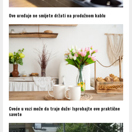
Ove uređaje ne smijete držati na produžnom kablu
Cveće u vazi može da traje duže: Isprobajte ove praktične
savete