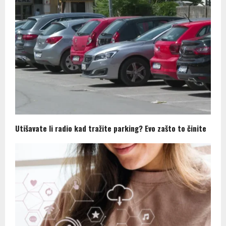
Utišavate li radio kad tražite parking? Evo zašto to činite