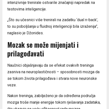
intenzivnije trenirale ostvarile značajniji napredak na
testovima inteligencije.
„Što su učesnici više trenirali na zadatku ‘dual n-back’,
to su poboljšanja u fluidnoj inteligenciji bila izraženija”,
naglasio je Džonides.
Mozak se može mijenjati i
prilagođavati
Naučnici objašnjavaju da se efekat ovakvih treninga
zasniva na neuroplastičnosti – sposobnosti mozga da
se tokom života prilagođava i stvara nove neuronske
veze.
Nakon treninga, zabilježeno je da određena područja
mozga troše manje energije tokom rješavanja zadataka,
što ukazuje na veću efikasnost rada mozga.