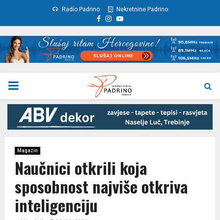
Radio Padrino
Nekretnine Padrino
Facebook
Instagram
Youtube
PRIMARY
MENU
Magazin
Naučnici otkrili koja
sposobnost najviše otkriva
inteligenciju