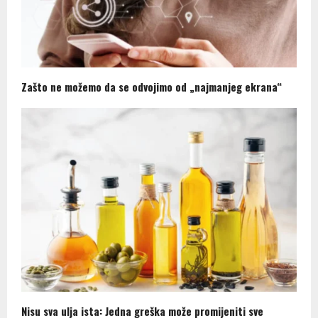
Zašto ne možemo da se odvojimo od „najmanjeg ekrana“
Nisu sva ulja ista: Jedna greška može promijeniti sve