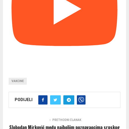
VAKCINE
PODIJELI
PRETHODNI ČLANAK
Slobodan Mirković među najboljim poznavaocima srpskog