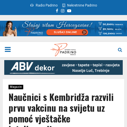
Radio Padrino
Nekretnine Padrino
Facebook
Instagram
Youtube
PRIMARY
MENU
Magazin
Naučnici s Kembridža razvili
prvu vakcinu na svijetu uz
pomoć vještačke