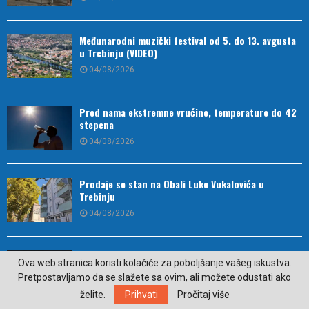
Međunarodni muzički festival od 5. do 13. avgusta
u Trebinju (VIDEO)
04/08/2026
Pred nama ekstremne vrućine, temperature do 42
stepena
04/08/2026
Prodaje se stan na Obali Luke Vukalovića u
Trebinju
04/08/2026
Lake Fest 2026 – Tri dana vrhunske muzike,
Ova web stranica koristi kolačiće za poboljšanje vašeg iskustva.
prirode i nezaboravne atmosfere u Nikšiću
Pretpostavljamo da se slažete sa ovim, ali možete odustati ako
03/08/2026
želite.
Prihvati
Pročitaj više