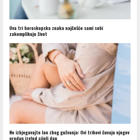
Ova tri horoskopska znaka najčešće sami sebi
zakomplikuju život
Ne izbjegavajte lan zbog gužvanja: Ovi trikovi čuvaju njegov
uredan izgled cijeli dan