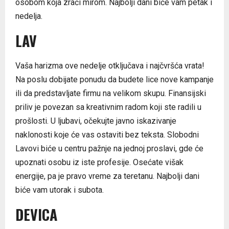
osobom koja zrači mirom. Najbolji dani biće vam petak i
nedelja.
LAV
Vaša harizma ove nedelje otključava i najčvršća vrata!
Na poslu dobijate ponudu da budete lice nove kampanje
ili da predstavljate firmu na velikom skupu. Finansijski
priliv je povezan sa kreativnim radom koji ste radili u
prošlosti. U ljubavi, očekujte javno iskazivanje
naklonosti koje će vas ostaviti bez teksta. Slobodni
Lavovi biće u centru pažnje na jednoj proslavi, gde će
upoznati osobu iz iste profesije. Osećate višak
energije, pa je pravo vreme za teretanu. Najbolji dani
biće vam utorak i subota.
DEVICA