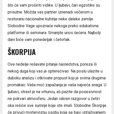
što će vam proširiti vidike. U ljubavi, čari egzotike su
prisutne. Možda vas partner iznenadi večerom u
restoranu nacionalne kuhinje neke daleke zemlje.
Slobodne Vage upoznaće nekoga preko edukativne
platforme ili seminara. Smanjite unos šećera. Najbolji
dani biće vam ponedeljak i četvrtak.
ŠKORPIJA
Ove nedelje rešavate pitanje nasledstva, poreza ili
nekog duga koji vas je opterećivao. Na poslu ulazite u
duboku analizu i otkrivate propust koji je svima drugima
promakao. Vaša moć zapažanja je vaša najveća snaga. U
ljubavi, strast je na vrhuncu, ali pazite da posesivnost
ne pokvari atmosferu. Jedan iskren razgovor u četiri
oka rešiće sve sumnje koje ste imali. Slobodne Škorpije
će privući misterioznu osobu koja se bavi istraživanjem