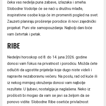
čeka vas nedelja puna zabave, izlazaka i smeha.
Slobodne Vodolije će se naći u društvu mlađe,
inspirativne osobe koja će im promeniti pogled na svet.
Zauzeti planiraju proširenje porodice ili novi zajednički
projekat. Puni ste samopouzdanja. Najbolji dani biće
vam četvrtak i petak.
RIBE
Nedeljni horoskop od 8. do 14. juna 2026. godine
donosi vam fokus na privatnost i porodicu. Možda ćete
odlučiti da ugostite prijatelje koje dugo niste videli i
napravite nezaboravnu večeru. Na poslu, rad od kuće ili
iz nekog mirnijeg okruženja donosi vam najbolje
rezultate. U ljubavi, nostalgija je naglašena. Neko iz
prošlosti bi mogao da vam se javi sa željom da se
ponovo vidite. Slobodne Ribe osetiće privlačnost