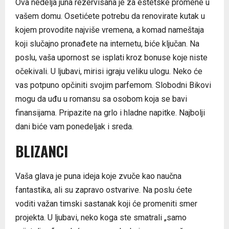
Ova nedelja juna rezervisana je za estetske promene u
vašem domu. Osetićete potrebu da renovirate kutak u
kojem provodite najviše vremena, a komad nameštaja
koji slučajno pronađete na internetu, biće ključan. Na
poslu, vaša upornost se isplati kroz bonuse koje niste
očekivali. U ljubavi, mirisi igraju veliku ulogu. Neko će
vas potpuno opčiniti svojim parfemom. Slobodni Bikovi
mogu da uđu u romansu sa osobom koja se bavi
finansijama. Pripazite na grlo i hladne napitke. Najbolji
dani biće vam ponedeljak i sreda.
BLIZANCI
Vaša glava je puna ideja koje zvuče kao naučna
fantastika, ali su zapravo ostvarive. Na poslu ćete
voditi važan timski sastanak koji će promeniti smer
projekta. U ljubavi, neko koga ste smatrali „samo