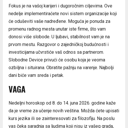
Fokus je na vašoj karijeri i dugoročnim ciljevima. Ove
nedelje implementiraćete novi sistem organizacije koji
će oduševiti vaše nadređene. Moguća je ponuda za
promenu radnog mesta unutar iste firme, što vam
donosi više slobode. U ljubavi, stabilnost vam je na
prvom mestu. Razgovor o zajedničkoj budućnosti i
investicijama učvrstiće vaš odnos sa partnerom.
Slobodne Device privući će osobu koja je veoma
ozbiljna i situirana. Obratite pažnju na varenje. Najbolji
dani biće vam sreda i petak.
VAGA
Nedeljni horoskop od 8. do 14. juna 2026. godine kaže
da je vreme za učenje novih veština. Možda ćete upisati
kurs jezika ili se zainteresovati za filozofiju. Na poslu
vas čeka saradnja sa ljudima koji nisu iz vašeg grada,