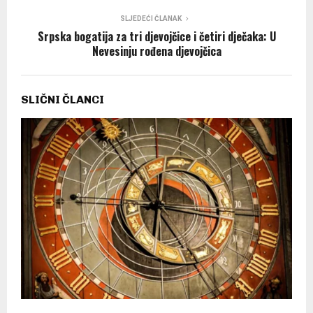
SLJEDEĆI ČLANAK
Srpska bogatija za tri d‌jevojčice i četiri d‌ječaka: U
Nevesinju rođena djevojčica
SLIČNI ČLANCI