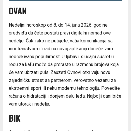
OVAN
Nedeljni horoskop od 8. do 14. juna 2026. godine
predviđa da ćete postati pravi digitalni nomad ove
nedelje. Čak i ako ne putujete, vaša komunikacija sa
inostranstvom ili rad na novoj aplikaciji doneće vam
neočekivanu popularnost. U ljubavi, slučajni susret u
redu za kafu može da preraste u razmenu brojeva koja
će vam ubrzati puls. Zauzeti Ovnovi otkrivaju novu
zajedničku strast sa partnerom, verovatno vezanu za
ekstremni sport ili neku modernu tehnologiju. Povedite
računa o hidrataciji i donjem delu leđa. Najbolji dani biće
vam utorak i nedelja.
BIK