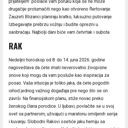
prijateljem“ poslaće vam poruku koja se ne može
drugačije protumačiti nego kao otvoreno flertovanje.
Zauzeti Blizanci planiraju kratko, luksuzno putovanje.
Izbegavajte prebrzu vožnju i budite oprezni u
saobraćaju. Najbolji dani biće vam četvrtak i subota.
RAK
Nedeljni horoskop od 8. do 14. juna 2026. godine
nagoveštava da ćete imati neverovatno živopisne
snove koji mogu da vam posluže kao inspiracija za
posao. Vaša intuicija je toliko jaka, da ćete pogoditi
ishod jednog važnog događaja pre nego što se on
završi. Na finansijskom planu, stiže novac preko
ženskog člana porodice. U ljubavi, povlačite se u svoj
svet sa partnerom, uživajući u maratonu omiljenih serija
i kuvanju. Slobodni Rakovi osetiće jaku hemiju sa