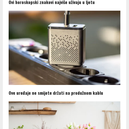
Ovi horoskopski znakovi najviše uživaju u ljetu
Ove uređaje ne smijete držati na produžnom kablu