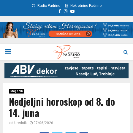
Radio Padrino
Nekretnine Padrino
Facebook
Instagram
Youtube
PRIMARY
MENU
Magazin
Nedjeljni horoskop od 8. do
14. juna
od
Urednik
07/06/2026