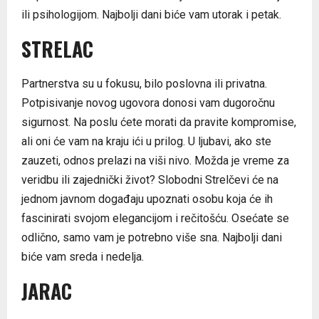
ili psihologijom. Najbolji dani biće vam utorak i petak.
STRELAC
Partnerstva su u fokusu, bilo poslovna ili privatna.
Potpisivanje novog ugovora donosi vam dugoročnu
sigurnost. Na poslu ćete morati da pravite kompromise,
ali oni će vam na kraju ići u prilog. U ljubavi, ako ste
zauzeti, odnos prelazi na viši nivo. Možda je vreme za
veridbu ili zajednički život? Slobodni Strelčevi će na
jednom javnom događaju upoznati osobu koja će ih
fascinirati svojom elegancijom i rečitošću. Osećate se
odlično, samo vam je potrebno više sna. Najbolji dani
biće vam sreda i nedelja.
JARAC