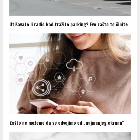
Utišavate li radio kad tražite parking? Evo zašto to činite
Zašto ne možemo da se odvojimo od „najmanjeg ekrana“