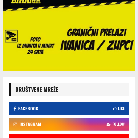
DRUŠTVENE MREŽE
FACEBOOK
LIKE
INSTAGRAM
FOLLOW