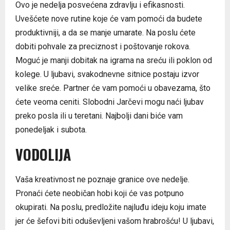
Ovo je nedelja posvećena zdravlju i efikasnosti.
Uvešćete nove rutine koje će vam pomoći da budete
produktivniji, a da se manje umarate. Na poslu ćete
dobiti pohvale za preciznost i poštovanje rokova.
Moguć je manji dobitak na igrama na sreću ili poklon od
kolege. U ljubavi, svakodnevne sitnice postaju izvor
velike sreće. Partner će vam pomoći u obavezama, što
ćete veoma ceniti. Slobodni Jarčevi mogu naći ljubav
preko posla ili u teretani. Najbolji dani biće vam
ponedeljak i subota.
VODOLIJA
Vaša kreativnost ne poznaje granice ove nedelje.
Pronaći ćete neobičan hobi koji će vas potpuno
okupirati. Na poslu, predložite najluđu ideju koju imate
jer će šefovi biti oduševljeni vašom hrabrošću! U ljubavi,