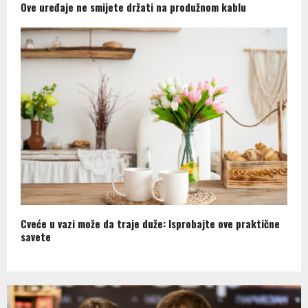
Ove uređaje ne smijete držati na produžnom kablu
Cveće u vazi može da traje duže: Isprobajte ove praktične
savete