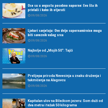
Ose su u avgustu posebno naporne: Evo šta ih
privlači i kako ih otjerati
09/08/2026
Ljekari savjetuju: Ove dvije supernamirnice mogu
biti saveznik vašeg srca
09/08/2026
Najbolje od „Mojih 50“: Tajči
09/08/2026
Prelijepa priroda Nevesinja u znaku druženja i
takmičenja na Alagovcu
09/08/2026
Kapitalan ulov na Bilećkom jezeru: Som duži od
dva metra i težak 50 kilograma