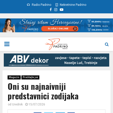
Radio Padrino
Nekretnine Padrino
Facebook
Instagram
Youtube
PRIMARY
MENU
Magazin
Pročitajte još
Oni su najnaivniji
predstavnici zodijaka
od
Urednik
15/07/2026