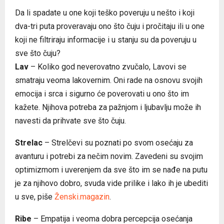
Da li spadate u one koji teško poveruju u nešto i koji
dva-tri puta proveravaju ono što čuju i pročitaju ili u one
koji ne filtriraju informacije i u stanju su da poveruju u
sve što čuju?
Lav
– Koliko god neverovatno zvučalo, Lavovi se
smatraju veoma lakovernim. Oni rade na osnovu svojih
emocija i srca i sigurno će poverovati u ono što im
kažete. Njihova potreba za pažnjom i ljubavlju može ih
navesti da prihvate sve što čuju.
Strelac
– Strelčevi su poznati po svom osećaju za
avanturu i potrebi za nečim novim. Zavedeni su svojim
optimizmom i uverenjem da sve što im se nađe na putu
je za njihovo dobro, svuda vide prilike i lako ih je ubediti
u sve, piše
Ženski.magazin
.
Ribe
– Empatija i veoma dobra percepcija osećanja