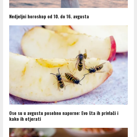
Nedjeljni horoskop od 10. do 16. avgusta
Ose su u avgustu posebno naporne: Evo šta ih privlači i
kako ih otjerati