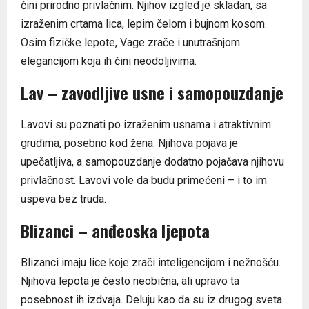
čini prirodno privlačnim. Njihov izgled je skladan, sa
izraženim crtama lica, lepim čelom i bujnom kosom.
Osim fizičke lepote, Vage zrače i unutrašnjom
elegancijom koja ih čini neodoljivima.
Lav – zavodljive usne i samopouzdanje
Lavovi su poznati po izraženim usnama i atraktivnim
grudima, posebno kod žena. Njihova pojava je
upečatljiva, a samopouzdanje dodatno pojačava njihovu
privlačnost. Lavovi vole da budu primećeni – i to im
uspeva bez truda.
Blizanci – anđeoska ljepota
Blizanci imaju lice koje zrači inteligencijom i nežnošću.
Njihova lepota je često neobična, ali upravo ta
posebnost ih izdvaja. Deluju kao da su iz drugog sveta