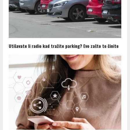
Utišavate li radio kad tražite parking? Evo zašto to činite