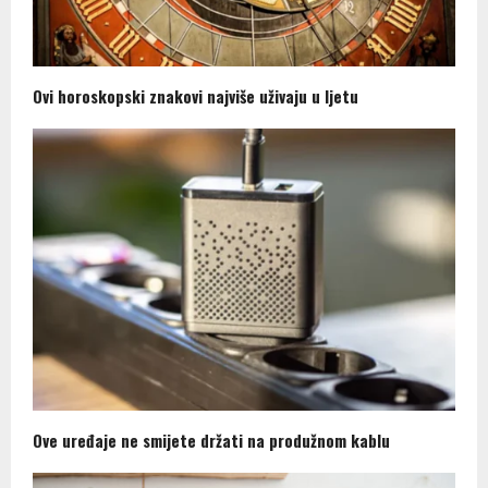
Ovi horoskopski znakovi najviše uživaju u ljetu
Ove uređaje ne smijete držati na produžnom kablu