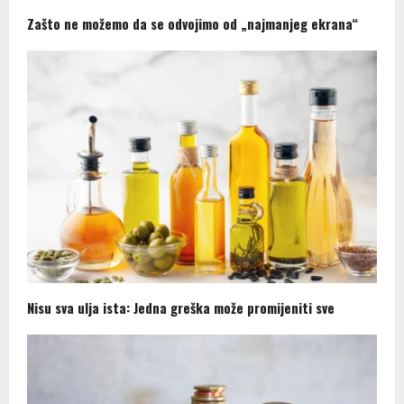
Zašto ne možemo da se odvojimo od „najmanjeg ekrana“
Nisu sva ulja ista: Jedna greška može promijeniti sve