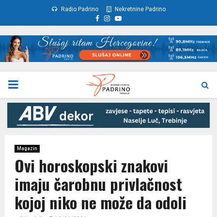
Radio Padrino
Nekretnine Padrino
Facebook
Instagram
Youtube
PRIMARY
MENU
Magazin
Ovi horoskopski znakovi
imaju čarobnu privlačnost
kojoj niko ne može da odoli