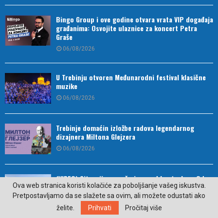
Bingo Group i ove godine otvara vrata VIP događaja
građanima: Osvojite ulaznice za koncert Petra
Graše
06/08/2026
U Trebinju otvoren Međunarodni festival klasične
muzike
06/08/2026
Trebinje domaćin izložbe radova legendarnog
dizajnera Miltona Glejzera
06/08/2026
(VIDEO) Situacija sa požarima pod kontrolom: Od
Ova web stranica koristi kolačiće za poboljšanje vašeg iskustva.
jutros dejstvuje helikopter na području Trebinja
Pretpostavljamo da se slažete sa ovim, ali možete odustati ako
06/08/2026
želite.
Prihvati
Pročitaj više