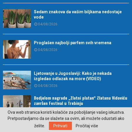
Sedam znakova da vašim biljkama nedostaje
vode
04/08/2026
Proglašen najbolji parfem svih vremena
04/08/2026
Ljetovanje u Jugoslaviji: Kako je nekada
izgledao odlazak na more (VIDEO)
04/08/2026
Dodjelom nagrade „Zlatni platan“ Zlatanu Vidoviću
završen Festival u Trebinju
04/08/2026
Ova web stranica koristi kolačiće za poboljšanje vašeg iskustva.
Pretpostavljamo da se slažete sa ovim, ali možete odustati ako
želite.
Prihvati
Pročitaj više
Međunarodni muzički festival od 5. do 13. avgusta