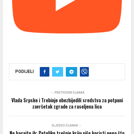
PODIJELI
PRETHODNI ČLANAK
Vlada Srpske i Trebinje obezbijedili sredstva za potpuni
završetak zgrade za raseljena lica
SLJEDEĆI ČLANAK
Ne bacajte ih: Peteljke trešnje kriju više koristi nego što