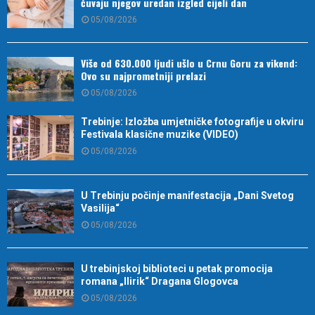
čuvaju njegov uredan izgled cijeli dan
05/08/2026
Više od 630.000 ljudi ušlo u Crnu Goru za vikend:
Ovo su najprometniji prelazi
05/08/2026
Trebinje: Izložba umjetničke fotografije u okviru
Festivala klasične muzike (VIDEO)
05/08/2026
U Trebinju počinje manifestacija „Dani Svetog
Vasilija“
05/08/2026
U trebinjskoj biblioteci u petak promocija
romana „Ilirik“ Dragana Glogovca
05/08/2026