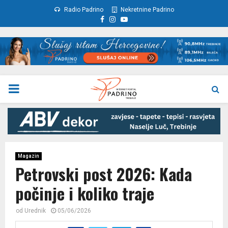
Radio Padrino
Nekretnine Padrino
Facebook
Instagram
Youtube
PRIMARY
MENU
Magazin
Petrovski post 2026: Kada
počinje i koliko traje
od
Urednik
05/06/2026