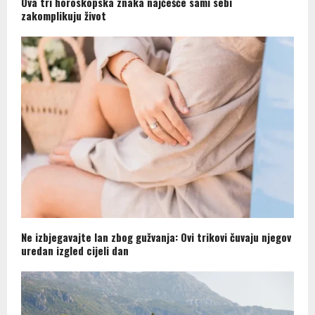
Ova tri horoskopska znaka najčešće sami sebi
zakomplikuju život
Ne izbjegavajte lan zbog gužvanja: Ovi trikovi čuvaju njegov
uredan izgled cijeli dan