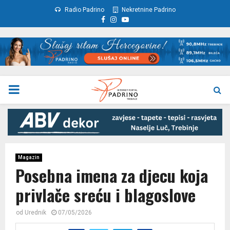
Radio Padrino
Nekretnine Padrino
Facebook
Instagram
Youtube
PRIMARY
MENU
Magazin
Posebna imena za djecu koja
privlače sreću i blagoslove
od
Urednik
07/05/2026