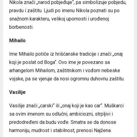
Nikola znači „narod pobjeđuje“, pa simbolizuje pobjedu,
pravdu i zaštitu. Ljudi po imenu Nikola poznati su po
snažnom karakteru, velikoj upornosti i urođenoj
borbenosti.
Mihailo
Ime Mihailo potiče iz hrišćanske tradicije i znači „onaj
koji je poslat od Boga“. Ovo ime je povezano sa
arhangelom Mihailom, zaštitnikom i vođom nebeske
vojske, pa se vjeruje da nosi ogromnu duhovnu zaštitu.
Vasilije
Vasilije znači „carski“ ili „onaj koji je kao car“. Muškarci
sa ovim imenom su odlučni, ambiciozni, strpljivi i
predodređeni da budu vođe. Smatra se da donose
harmoniju, mudrost i stabilnost, prenosi Najžena.