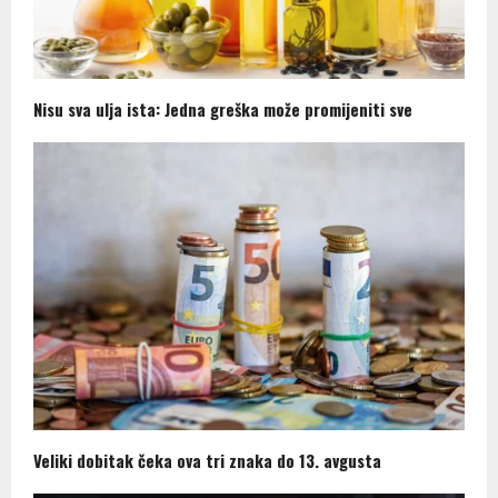
Nisu sva ulja ista: Jedna greška može promijeniti sve
Veliki dobitak čeka ova tri znaka do 13. avgusta