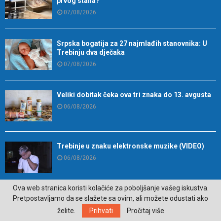
prvog stana?
07/08/2026
Srpska bogatija za 27 najmlađih stanovnika: U
Trebinju dva dječaka
07/08/2026
Veliki dobitak čeka ova tri znaka do 13. avgusta
06/08/2026
Trebinje u znaku elektronske muzike (VIDEO)
06/08/2026
Ova web stranica koristi kolačiće za poboljšanje vašeg iskustva.
Namirnica koja je idealna za zdravlje mozga
Pretpostavljamo da se slažete sa ovim, ali možete odustati ako
06/08/2026
želite.
Prihvati
Pročitaj više