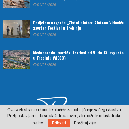
04/08/2026
Dodjelom nagrade „Zlatni platan“ Zlatanu Vidoviću
završen Festival u Trebinju
04/08/2026
Međunarodni muzički festival od 5. do 13. avgusta
u Trebinju (VIDEO)
04/08/2026
Ova web stranica koristi kolačiće za poboljšanje vašeg iskustva.
Pretpostavljamo da se slažete sa ovim, ali možete odustati ako
želite.
Prihvati
Pročitaj više