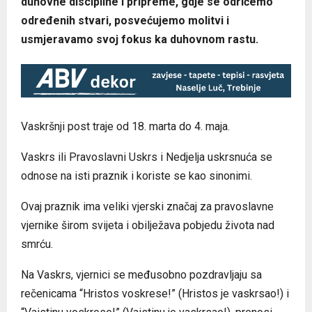
duhovne discipline i pripreme, gdje se odričemo
određenih stvari, posvećujemo molitvi i
usmjeravamo svoj fokus ka duhovnom rastu.
Vaskršnji post traje od 18. marta do 4. maja.
Vaskrs ili Pravoslavni Uskrs i Nedjelja uskrsnuća se
odnose na isti praznik i koriste se kao sinonimi.
Ovaj praznik ima veliki vjerski značaj za pravoslavne
vjernike širom svijeta i obilježava pobjedu života nad
smrću.
Na Vaskrs, vjernici se međusobno pozdravljaju sa
rečenicama “Hristos voskrese!” (Hristos je vaskrsao!) i