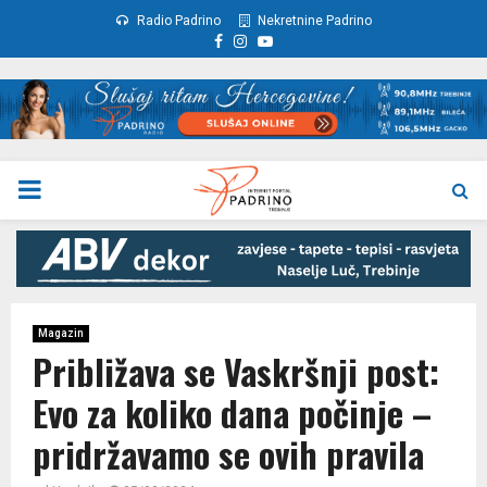
Radio Padrino
Nekretnine Padrino
Facebook
Instagram
Youtube
PRIMARY
MENU
Magazin
Približava se Vaskršnji post:
Evo za koliko dana počinje –
pridržavamo se ovih pravila