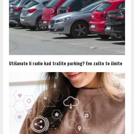
Utišavate li radio kad tražite parking? Evo zašto to činite