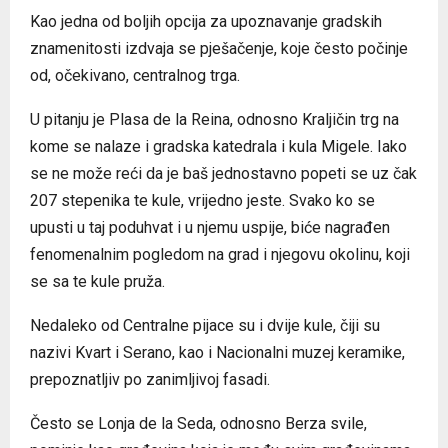
Kao jedna od boljih opcija za upoznavanje gradskih
znamenitosti izdvaja se pješačenje, koje često počinje
od, očekivano, centralnog trga.
U pitanju je Plasa de la Reina, odnosno Kraljičin trg na
kome se nalaze i gradska katedrala i kula Migele. Iako
se ne može reći da je baš jednostavno popeti se uz čak
207 stepenika te kule, vrijedno jeste. Svako ko se
upusti u taj poduhvat i u njemu uspije, biće nagrađen
fenomenalnim pogledom na grad i njegovu okolinu, koji
se sa te kule pruža.
Nedaleko od Centralne pijace su i dvije kule, čiji su
nazivi Kvart i Serano, kao i Nacionalni muzej keramike,
prepoznatljiv po zanimljivoj fasadi.
Često se Lonja de la Seda, odnosno Berza svile,