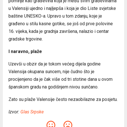
pominje kao građevina koja je među svim građevinama
u Valensiji ujedno i najljepša i koja je dio Liste svjetske
baštine UNESKO-a. Upravo u tom zdanju, koje je
građeno u stilu kasne gotike, se još od prve polovine
16. vijeka, kada je gradnja završena, nalazio i centar
gradske trgovine.
I naravno, plaže
Uzevši u obzir da je tokom većeg dijela godine
Valensija okupana suncem, nije čudno što je
procijenjeno da je čak više od tri stotine dana u ovom
španskom gradu na godišnjem nivou sunčano.
Zato su plaže Valensije često nezaobilazne za posjetu.
Izvor:
Glas Srpske