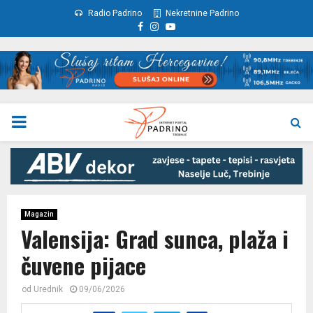
Radio Padrino
Nekretnine Padrino
Facebook
Instagram
Youtube
PRIMARY
MENU
Magazin
Valensija: Grad sunca, plaža i
čuvene pijace
od
Urednik
09/06/2026