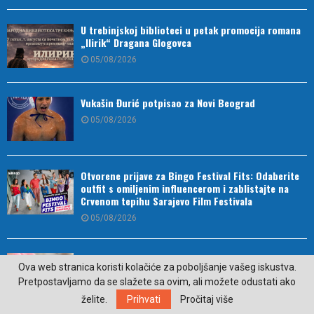
U trebinjskoj biblioteci u petak promocija romana
„Ilirik“ Dragana Glogovca
05/08/2026
Vukašin Đurić potpisao za Novi Beograd
05/08/2026
Otvorene prijave za Bingo Festival Fits: Odaberite
outfit s omiljenim influencerom i zablistajte na
Crvenom tepihu Sarajevo Film Festivala
05/08/2026
U Srpskoj rođene 32 bebe: U Trebinju djevojčica
Ova web stranica koristi kolačiće za poboljšanje vašeg iskustva.
05/08/2026
Pretpostavljamo da se slažete sa ovim, ali možete odustati ako
želite.
Prihvati
Pročitaj više