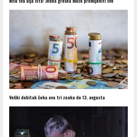
Nisu sva ulja ista: Jedna greška može promijeniti sve
Veliki dobitak čeka ova tri znaka do 13. avgusta