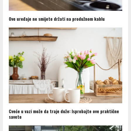
Ove uređaje ne smijete držati na produžnom kablu
Cveće u vazi može da traje duže: Isprobajte ove praktične
savete