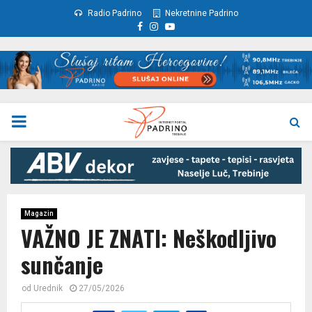
Radio Padrino
Nekretnine Padrino
Facebook
Instagram
Youtube
PRIMARY
MENU
Magazin
VAŽNO JE ZNATI: Neškodljivo
sunčanje
od
Urednik
27/05/2026