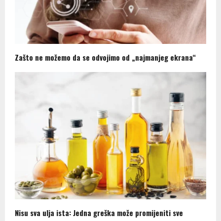
Zašto ne možemo da se odvojimo od „najmanjeg ekrana“
Nisu sva ulja ista: Jedna greška može promijeniti sve