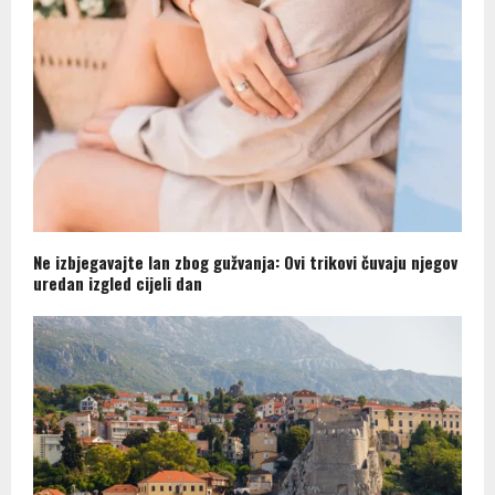
Ne izbjegavajte lan zbog gužvanja: Ovi trikovi čuvaju njegov
uredan izgled cijeli dan