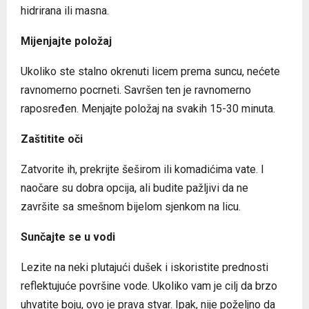
hidrirana ili masna.
Mijenjajte položaj
Ukoliko ste stalno okrenuti licem prema suncu, nećete
ravnomerno pocrneti. Savršen ten je ravnomerno
raposređen. Menjajte položaj na svakih 15-30 minuta.
Zaštitite oči
Zatvorite ih, prekrijte šeširom ili komadićima vate. I
naočare su dobra opcija, ali budite pažljivi da ne
završite sa smešnom bijelom sjenkom na licu.
Sunčajte se u vodi
Lezite na neki plutajući dušek i iskoristite prednosti
reflektujuće površine vode. Ukoliko vam je cilj da brzo
uhvatite boju, ovo je prava stvar. Ipak, nije poželjno da