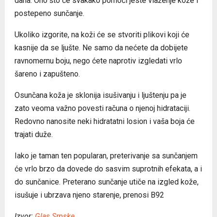
dana. Ono što će svakako pomoći jeste vlaženje kože i
postepeno sunčanje.
Ukoliko izgorite, na koži će se stvoriti plikovi koji će
kasnije da se ljušte. Ne samo da nećete da dobijete
ravnomernu boju, nego ćete naprotiv izgledati vrlo
šareno i zapušteno.
Osunčana koža je sklonija isušivanju i ljuštenju pa je
zato veoma važno povesti računa o njenoj hidrataciji.
Redovno nanosite neki hidratatni losion i vaša boja će
trajati duže.
Iako je taman ten popularan, preterivanje sa sunčanjem
će vrlo brzo da dovede do sasvim suprotnih efekata, a i
do sunčanice. Preterano sunčanje utiče na izgled kože,
isušuje i ubrzava njeno starenje, prenosi B92
Izvor:
Glas Srpske