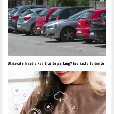
Utišavate li radio kad tražite parking? Evo zašto to činite