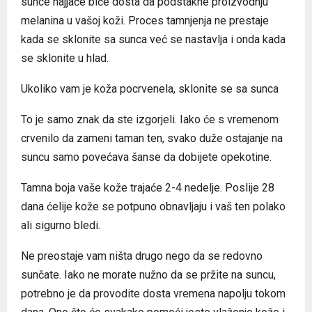
sunce najjače biće dosta da podstakne proizvodnju
melanina u vašoj koži. Proces tamnjenja ne prestaje
kada se sklonite sa sunca već se nastavlja i onda kada
se sklonite u hlad.
Ukoliko vam je koža pocrvenela, sklonite se sa sunca
To je samo znak da ste izgorjeli. Iako će s vremenom
crvenilo da zameni taman ten, svako duže ostajanje na
suncu samo povećava šanse da dobijete opekotine.
Tamna boja vaše kože trajaće 2-4 nedelje. Poslije 28
dana ćelije kože se potpuno obnavljaju i vaš ten polako
ali sigurno bledi.
Ne preostaje vam ništa drugo nego da se redovno
sunčate. Iako ne morate nužno da se pržite na suncu,
potrebno je da provodite dosta vremena napolju tokom