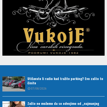
Utišavate li radio kad tražite parking? Evo zašto to
činite
07/08/2026
Zašto ne možemo da se odvojimo od „najmanjeg