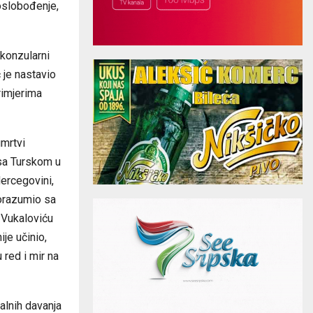
oslobođenje,
 konzularni
 je nastavio
rimjerima
mrtvi
 sa Turskom u
ercegovini,
porazumio sa
 Vukaloviću
je učinio,
red i mir na
alnih davanja