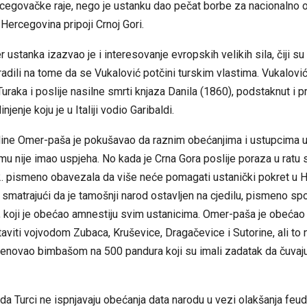
cegovačke raje, nego je ustanku dao pečat borbe za nacionalno 
 Hercegovina pripoji Crnoj Gori.
r ustanka izazvao je i interesovanje evropskih velikih sila, čiji su
radili na tome da se Vukalović potčini turskim vlastima. Vukalović
Turaka i poslije nasilne smrti knjaza Danila (1860), podstaknut i p
njenje koju je u Italiji vodio
Garibaldi
.
ne Omer-paša je pokušavao da raznim obećanjima i ustupcima u
mu nije imao uspjeha. No kada je Crna Gora poslije poraza u ratu
.
pismeno obavezala da više neće pomagati ustanički pokret u H
 smatrajući da je tamošnji narod ostavljen na cjedilu, pismeno s
koji je obećao amnestiju svim ustanicima. Omer-paša je obećao
aviti vojvodom Zubaca, Kruševice, Dragačevice i Sutorine, ali to ni
enovao bimbašom na 500 pandura koji su imali zadatak da čuvaju 
 da Turci ne ispnjavaju obećanja data narodu u vezi olakšanja feud