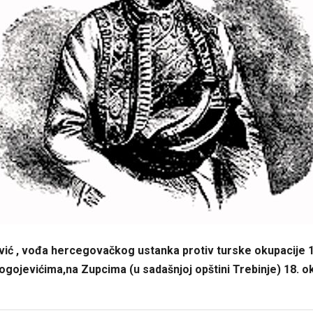
vić , vođa hercegovačkog ustanka protiv turske okupacije 
Bogojevićima,na Zupcima (u sadašnjoj
opštini Trebinje)
18. o