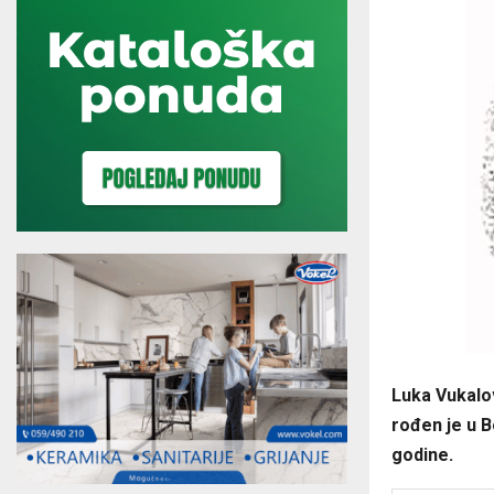
Luka Vukalo
rođen je u 
godine.