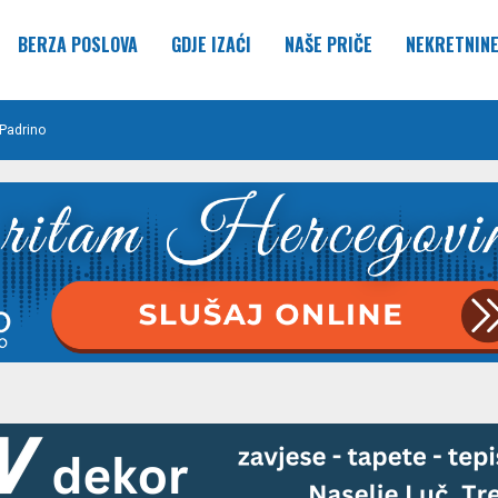
BERZA POSLOVA
GDJE IZAĆI
NAŠE PRIČE
NEKRETNIN
Padrino