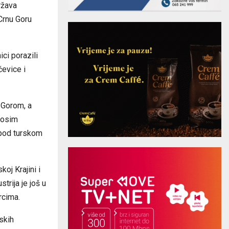
ržava
Crnu Goru
ci porazili
evice i
 Gorom, a
 osim
 pod turskom
koj Krajini
i
strija je još u
rcima.
skih