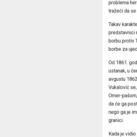
problema her
tražeći da se
Takav karakte
predstavnici 
borbu protiv 
borbe za ujedi
Od
1861.
godi
ustanak, u če
avgustu
1862
Vukalović se,
Omer-pašom, 
da će ga post
nego ga je im
granici.
Kada je vidio