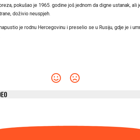
poreza, pokušao je
1965.
godine još jednom da digne ustanak, ali 
rane, doživio neuspjeh.
napustio je rodnu Hercegovinu i preselio se u Rusiju, gdje je i umr
.
DEO