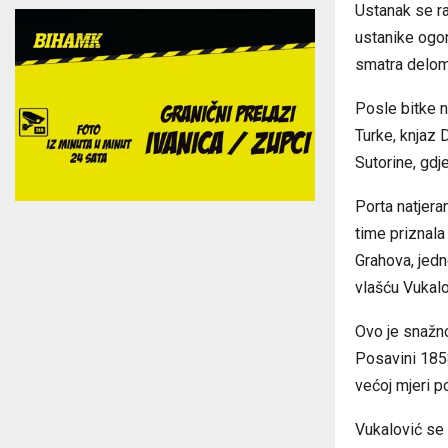
Ustanak se r
ustanike ogo
smatra delom 
Posle bitke 
Turke,
knjaz 
Sutorine, gdj
Porta natjera
time priznala
Grahova, jedn
vlašću Vukalo
Ovo je snažn
Posavini
185
većoj mjeri 
Vukalović se