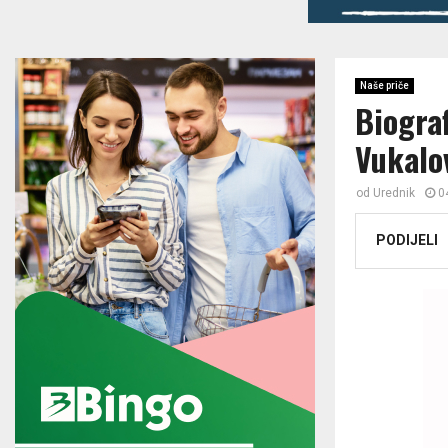
Naše priče
Biogra
Vukalo
od
Urednik
0
PODIJELI