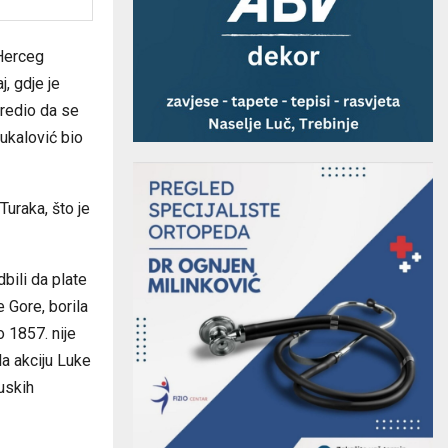
 Herceg
, gdje je
redio da se
Vukalović bio
uraka, što je
dbili da plate
 Gore, borila
 1857. nije
la akciju Luke
uskih