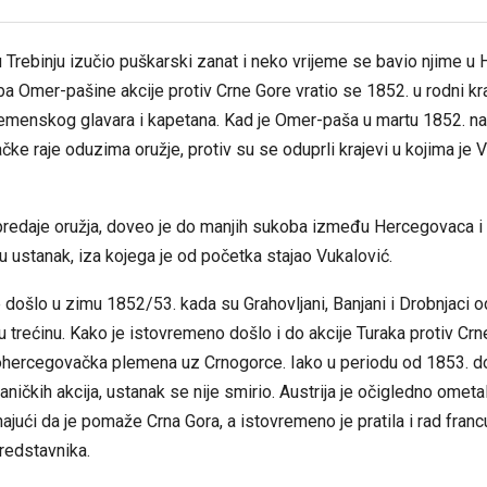
u Trebinju izučio puškarski zanat i neko vrijeme se bavio njime u
 Omer-pašine akcije protiv Crne Gore vratio se 1852. u rodni kraj
lemenskog glavara i kapetana. Kad je Omer-paša u martu 1852. na
ke raje oduzima oružje, protiv su se oduprli krajevi u kojima je 
predaje oružja, doveo je do manjih sukoba između Hercegovaca i T
u ustanak, iza kojega je od početka stajao Vukalović.
e došlo u zimu 1852/53. kada su
Grahovljani
, Banjani i Drobnjaci o
 trećinu. Kako je istovremeno došlo i do akcije Turaka protiv Crne
ohercegovačka plemena uz Crnogorce. Iako u periodu od 1853. do
taničkih akcija, ustanak se nije smirio. Austrija je očigledno ometa
ajući da je pomaže Crna Gora, a istovremeno je pratila i rad franc
redstavnika.