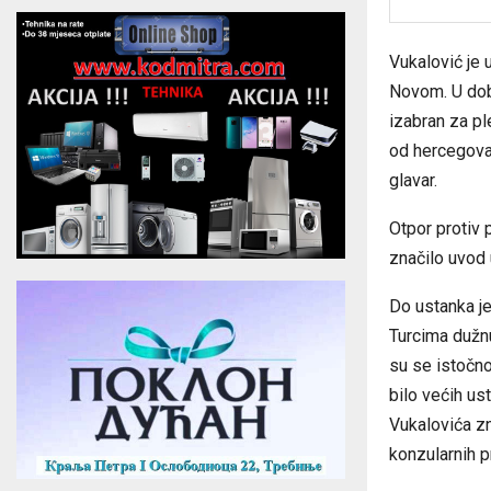
Vukalović je 
Novom. U doba
izabran za p
od hercegovač
glavar.
Otpor protiv 
značilo uvod 
Do ustanka j
Turcima dužnu
su se istočn
bilo većih us
Vukalovića zn
konzularnih p