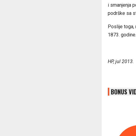
i smanjenja 
podrške sa st
Poslije toga, 
1873. godine
HP, jul 2013.
BONUS VI