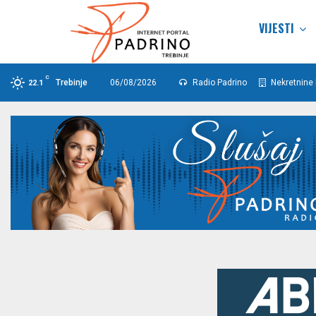
VIJESTI
C
Trebinje
06/08/2026
Radio Padrino
Nekretnine 
22.1