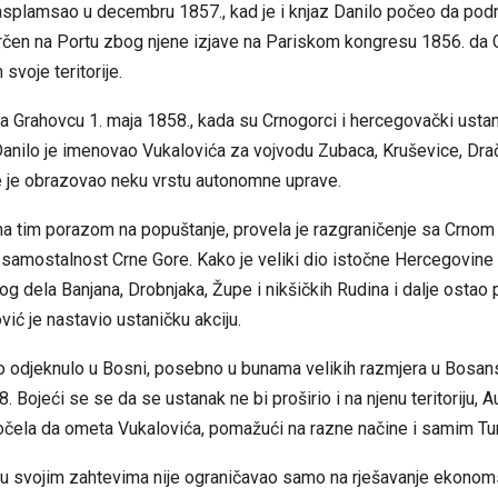
asplamsao u decembru 1857., kad je i
knjaz Danilo
počeo da pod
rčen na Portu zbog njene izjave na
Pariskom kongresu 1856.
da 
svoje teritorije.
na Grahovcu
1. maja
1858.
, kada su Crnogorci i hercegovački ustani
Danilo
je imenovao Vukalovića za vojvodu Zubaca, Kruševice, Drač
e je obrazovao neku vrstu autonomne uprave.
na tim porazom na popuštanje, provela je razgraničenje sa Crnom
 samostalnost Crne Gore. Kako je veliki dio istočne Hercegovine
og dela Banjana, Drobnjaka, Župe i nikšičkih Rudina i dalje ostao
vić je nastavio ustaničku akciju.
o odjeknulo u Bosni, posebno u bunama velikih razmjera u
Bosans
8.
Bojeći se se da se ustanak ne bi proširio i na njenu teritoriju, Au
počela da ometa Vukalovića, pomažući na razne načine i samim Tu
 u svojim zahtevima nije ograničavao samo na rješavanje ekonom