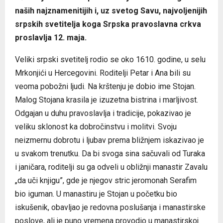
naših najznamenitijih i, uz svetog Savu, najvoljenijih
srpskih svetitelja koga Srpska pravoslavna crkva
proslavlja 12. maja.
Veliki srpski svetitelj rodio se oko 1610. godine, u selu
Mrkonjići u Hercegovini. Roditelji Petar i Ana bili su
veoma pobožni ljudi. Na krštenju je dobio ime Stojan.
Malog Stojana krasila je izuzetna bistrina i marljivost.
Odgajan u duhu pravoslavlja i tradicije, pokazivao je
veliku sklonost ka dobročinstvu i molitvi. Svoju
neizmernu dobrotu i ljubav prema bližnjem iskazivao je
u svakom trenutku. Da bi svoga sina sačuvali od Turaka
i janičara, roditelji su ga odveli u obližnji manastir Zavalu
„da uči knjigu”, gde je njegov stric jeromonah Serafim
bio iguman. U manastiru je Stojan u početku bio
iskušenik, obavljao je redovna poslušanja i manastirske
poslove, ali je puno vremena provodio u manastirskoj