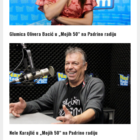
Glumica Olivera Bacić u „Mojih 50“ na Padrino radiju
Nele Karajlić u „Mojih 50“ na Padrino radiju