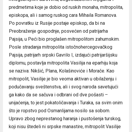
predmetima koje je dobio od ruskih monaha, mitropolita,
episkopa, ali i samog ruskog cara Mihaila Romanova.
Po povratku iz Rusije postaje episkop, da bi na
Preobraženje gospodnje, posvećen od patrijarha
Pajsija, u Peći bio proglašen mitropolitom zahumskim.
Posle stradanja mitropolita istočnohercegovačkog
Pajsija, patrijarh srpski Gavrilo I, izdajući patrijaršijsku
diplomu, postavlja mitropolita Vasilija na eparhiju koja
se naziva: Nikšić, Plana, Kolašinoviće i Morače. Kao
mitropolit, Vasilije je bio veoma aktivan u obilaženju i
podučavanju sveštenstva, ali i svog naroda savetujući
ga kako da se sačuva i odbrani od dve pošasti –
unijaćenja, to jest pokatoličavanja i Turaka, sa svim onim
što je ropstvo pod Osmanlijama nosilo sa sobom.
Upravo zbog neprestanog haranja i pustošenja turskog,
koji nisu štedeli ni srpske manastire, mitropolit Vasilije