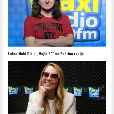
Srđan Mobi Dik u „Mojih 50“ na Padrino radiju