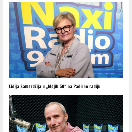
Lidija Samardžija u „Mojih 50“ na Padrino radiju