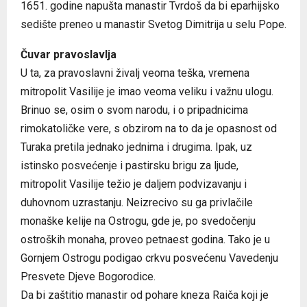
1651. godine napušta manastir Tvrdoš da bi eparhijsko
sedište preneo u manastir Svetog Dimitrija u selu Pope.
Čuvar pravoslavlja
U ta, za pravoslavni živalj veoma teška, vremena
mitropolit Vasilije je imao veoma veliku i važnu ulogu.
Brinuo se, osim o svom narodu, i o pripadnicima
rimokatoličke vere, s obzirom na to da je opasnost od
Turaka pretila jednako jednima i drugima. Ipak, uz
istinsko posvećenje i pastirsku brigu za ljude,
mitropolit Vasilije težio je daljem podvizavanju i
duhovnom uzrastanju. Neizrecivo su ga privlačile
monaške kelije na Ostrogu, gde je, po svedočenju
ostroških monaha, proveo petnaest godina. Tako je u
Gornjem Ostrogu podigao crkvu posvećenu Vavedenju
Presvete Djeve Bogorodice.
Da bi zaštitio manastir od pohare kneza Raiča koji je