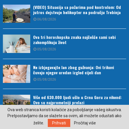
(VIDEO) Situacija sa požarima pod kontrolom: Od
jutros dejstvuje helikopter na području Trebinja
06/08/2026
Ova tri horoskopska znaka najčešće sami sebi
zakomplikuju život
05/08/2026
Ne izbjegavajte lan zbog gužvanja: Ovi trikovi
čuvaju njegov uredan izgled cijeli dan
05/08/2026
Više od 630.000 ljudi ušlo u Crnu Goru za vikend:
Ovo su najprometniji prelazi
Ova web stranica koristi kolačiće za poboljšanje vašeg iskustva.
05/08/2026
Pretpostavljamo da se slažete sa ovim, ali možete odustati ako
želite.
Prihvati
Pročitaj više
Trebinje: Izložba umjetničke fotografije u okviru