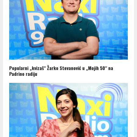
Popularni „kvizaš“ Žarko Stevanović u „Mojih 50“ na
Padrino radiju