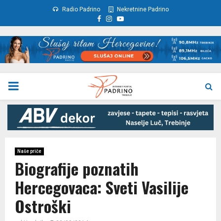
Radio Padrino
Nekretnine Padrino
Facebook
Instagram
Youtube
PRIMARY
MENU
Naše priče
Biografije poznatih
Hercegovaca: Sveti Vasilije
Ostroški