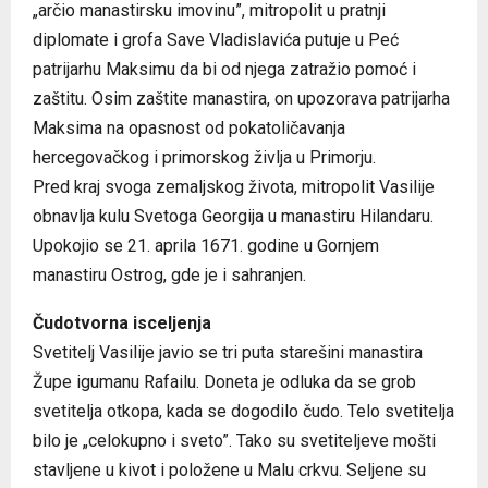
„arčio manastirsku imovinu”, mitropolit u pratnji
diplomate i grofa Save Vladislavića putuje u Peć
patrijarhu Maksimu da bi od njega zatražio pomoć i
zaštitu. Osim zaštite manastira, on upozorava patrijarha
Maksima na opasnost od pokatoličavanja
hercegovačkog i primorskog življa u Primorju.
Pred kraj svoga zemaljskog života, mitropolit Vasilije
obnavlja kulu Svetoga Georgija u manastiru Hilandaru.
Upokojio se 21. aprila 1671. godine u Gornjem
manastiru Ostrog, gde je i sahranjen.
Čudotvorna isceljenja
Svetitelj Vasilije javio se tri puta starešini manastira
Župe igumanu Rafailu. Doneta je odluka da se grob
svetitelja otkopa, kada se dogodilo čudo. Telo svetitelja
bilo je „celokupno i sveto”. Tako su svetiteljeve mošti
stavljene u kivot i položene u Malu crkvu. Seljene su