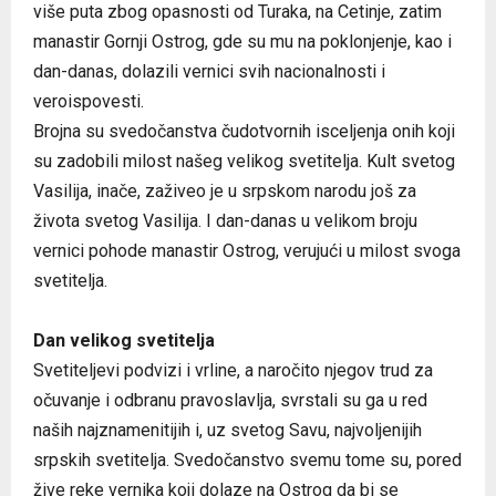
više puta zbog opasnosti od Turaka, na Cetinje, zatim
manastir Gornji Ostrog, gde su mu na poklonjenje, kao i
dan-danas, dolazili vernici svih nacionalnosti i
veroispovesti.
Brojna su svedočanstva čudotvornih isceljenja onih koji
su zadobili milost našeg velikog svetitelja. Kult svetog
Vasilija, inače, zaživeo je u srpskom narodu još za
života svetog Vasilija. I dan-danas u velikom broju
vernici pohode manastir Ostrog, verujući u milost svoga
svetitelja.
Dan velikog svetitelja
Svetiteljevi podvizi i vrline, a naročito njegov trud za
očuvanje i odbranu pravoslavlja, svrstali su ga u red
naših najznamenitijih i, uz svetog Savu, najvoljenijih
srpskih svetitelja. Svedočanstvo svemu tome su, pored
žive reke vernika koji dolaze na Ostrog da bi se