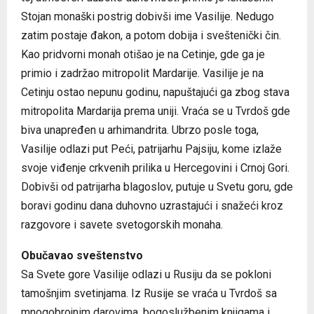
Stojan monaški postrig dobivši ime Vasilije. Nedugo
zatim postaje đakon, a potom dobija i sveštenički čin.
Kao pridvorni monah otišao je na Cetinje, gde ga je
primio i zadržao mitropolit Mardarije. Vasilije je na
Cetinju ostao nepunu godinu, napuštajući ga zbog stava
mitropolita Mardarija prema uniji. Vraća se u Tvrdoš gde
biva unapređen u arhimandrita. Ubrzo posle toga,
Vasilije odlazi put Peći, patrijarhu Pajsiju, kome izlaže
svoje viđenje crkvenih prilika u Hercegovini i Crnoj Gori.
Dobivši od patrijarha blagoslov, putuje u Svetu goru, gde
boravi godinu dana duhovno uzrastajući i snažeći kroz
razgovore i savete svetogorskih monaha.
Obučavao sveštenstvo
Sa Svete gore Vasilije odlazi u Rusiju da se pokloni
tamošnjim svetinjama. Iz Rusije se vraća u Tvrdoš sa
mnogobrojnim darovima, bogoslužbenim knjigama i