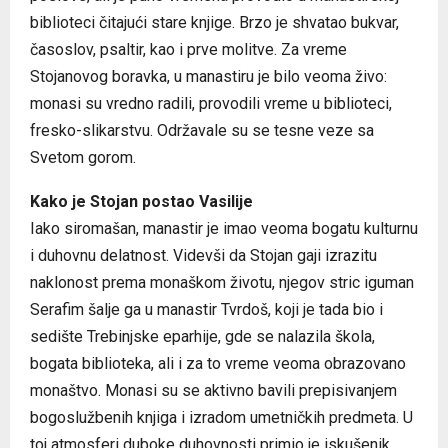
biblioteci čitajući stare knjige. Brzo je shvatao bukvar,
časoslov, psaltir, kao i prve molitve. Za vreme
Stojanovog boravka, u manastiru je bilo veoma živo:
monasi su vredno radili, provodili vreme u biblioteci,
fresko-slikarstvu. Održavale su se tesne veze sa
Svetom gorom.
Kako je Stojan postao Vasilije
Iako siromašan, manastir je imao veoma bogatu kulturnu
i duhovnu delatnost. Videvši da Stojan gaji izrazitu
naklonost prema monaškom životu, njegov stric iguman
Serafim šalje ga u manastir Tvrdoš, koji je tada bio i
sedište Trebinjske eparhije, gde se nalazila škola,
bogata biblioteka, ali i za to vreme veoma obrazovano
monaštvo. Monasi su se aktivno bavili prepisivanjem
bogoslužbenih knjiga i izradom umetničkih predmeta. U
toj atmosferi duboke duhovnosti primio je iskušenik