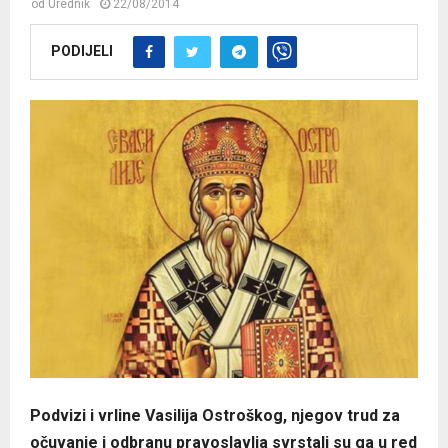
od
Urednik
22/08/2014
PODIJELI
Podvizi i vrline Vasilija Ostroškog, njegov trud za
očuvanje i odbranu pravoslavlja svrstali su ga u red