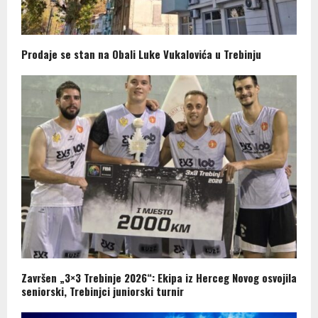
Prodaje se stan na Obali Luke Vukalovića u Trebinju
Završen „3×3 Trebinje 2026“: Ekipa iz Herceg Novog osvojila
seniorski, Trebinjci juniorski turnir