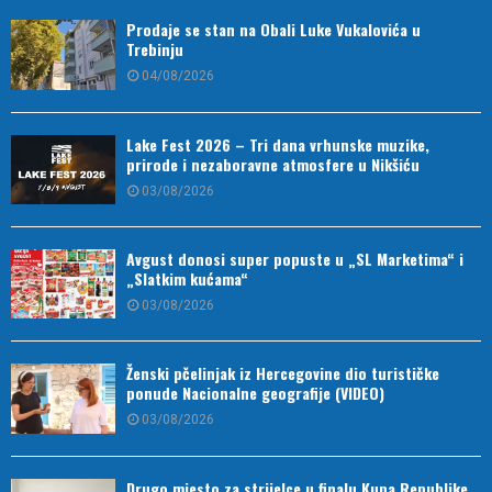
Prodaje se stan na Obali Luke Vukalovića u
Trebinju
04/08/2026
Lake Fest 2026 – Tri dana vrhunske muzike,
prirode i nezaboravne atmosfere u Nikšiću
03/08/2026
Avgust donosi super popuste u „SL Marketima“ i
„Slatkim kućama“
03/08/2026
Ženski pčelinjak iz Hercegovine dio turističke
ponude Nacionalne geografije (VIDEO)
03/08/2026
Drugo mjesto za strijelce u finalu Kupa Republike