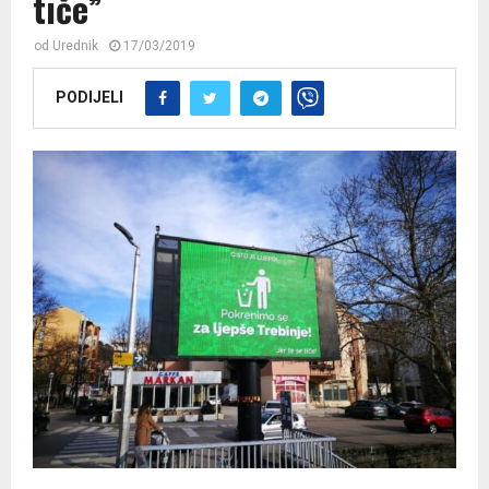
tiče”
od
Urednik
17/03/2019
PODIJELI