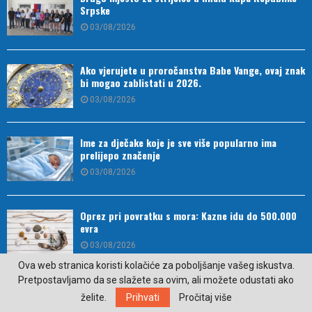
Srpske
03/08/2026
Ako vjerujete u proročanstva Babe Vange, ovaj znak
bi mogao zablistati u 2026.
03/08/2026
Ime za dječake koje je sve više popularno ima
prelijepo značenje
03/08/2026
Oprez pri povratku s mora: Kazne idu do 500.000
evra
03/08/2026
Ova web stranica koristi kolačiće za poboljšanje vašeg iskustva.
Pretpostavljamo da se slažete sa ovim, ali možete odustati ako
Dres Tijane Bošković na aukciji za pomoć udruženju
želite.
Prihvati
Pročitaj više
“Vedar osmijeh“ iz Bileće