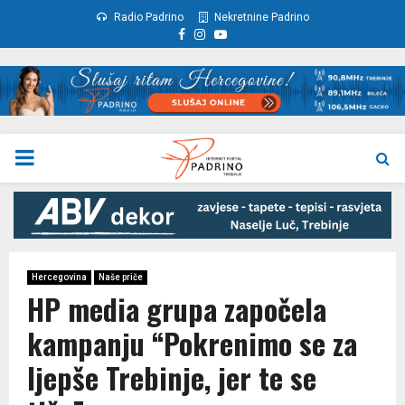
Radio Padrino
Nekretnine Padrino
Facebook
Instagram
Youtube
PRIMARY
MENU
Hercegovina
Naše priče
HP media grupa započela
kampanju “Pokrenimo se za
ljepše Trebinje, jer te se