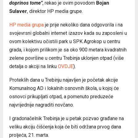
doprinos tome”
, rekao je ovim povodom
Bojan
Sulaver
, direktor HP media grupe.
HP media grupa
je prije nekoliko dana odgovorila i na
svojevrsni globalni internet izazov kada su zaposleni u
ovom kolektivu očistili park u SPK Agrokop u centru
grada, i kojom prilikom je sa oko 900 metara kvadratnih
zelene površine u centru Trebinja uklonjen otpad (više
detalja o akciji na linku
OVDJE
).
Proteklih dana u Trebinju najavljen je početak akcije
Komunalnog AD i lokalnih osnovnih škola, u kojoj će
osnovci prikupljati otpad, a pomenuto preduzeće
najvrijednije nagraditi novčano.
I gradonačelnik Trebinja je u petak pozvao građane na
veliku akciju čišćenja koja će biti održana prvog dana
proljeća, 21. marta.