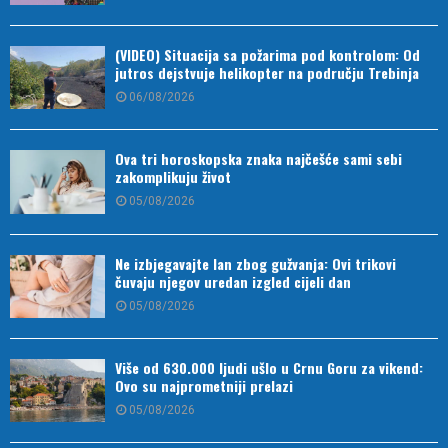
(VIDEO) Situacija sa požarima pod kontrolom: Od
jutros dejstvuje helikopter na području Trebinja
06/08/2026
Ova tri horoskopska znaka najčešće sami sebi
zakomplikuju život
05/08/2026
Ne izbjegavajte lan zbog gužvanja: Ovi trikovi
čuvaju njegov uredan izgled cijeli dan
05/08/2026
Više od 630.000 ljudi ušlo u Crnu Goru za vikend:
Ovo su najprometniji prelazi
05/08/2026