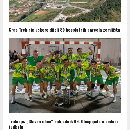
Grad Trebinje uskoro dijeli 80 besplatnih parcela zemljišta
Trebinje: „Glavna ulica“ pobjednik 69. Olimpijade u malom
fudbalu