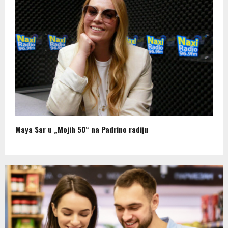
Maya Sar u „Mojih 50“ na Padrino radiju