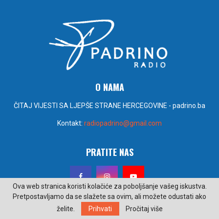
O NAMA
ČITAJ VIJESTI SA LJEPŠE STRANE HERCEGOVINE - padrino.ba
Kontakt:
radiopadrino@gmail.com
PRATITE NAS
Ova web stranica koristi kolačiće za poboljšanje vašeg iskustva.
Pretpostavljamo da se slažete sa ovim, ali možete odustati ako
želite.
Prihvati
Pročitaj više