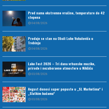
Pred nama ekstremne vrućine, temperature do 42
stepena
04/08/2026
Prodaje se stan na Obali Luke Vukalovića u
Trebinju
04/08/2026
Lake Fest 2026 – Tri dana vrhunske muzike,
prirode i nezaboravne atmosfere u Nikšiću
03/08/2026
Avgust donosi super popuste u „SL Marketima“ i
„Slatkim kućama“
03/08/2026