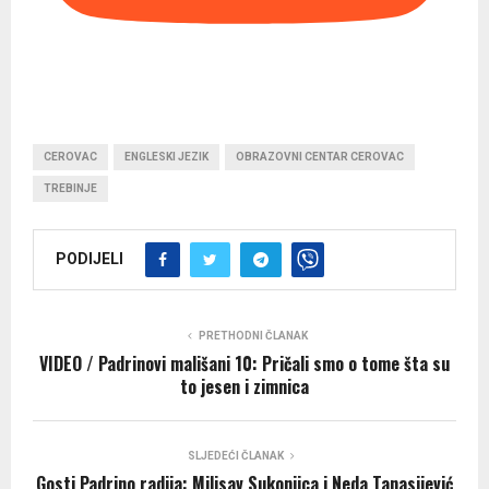
CEROVAC
ENGLESKI JEZIK
OBRAZOVNI CENTAR CEROVAC
TREBINJE
PODIJELI
PRETHODNI ČLANAK
VIDEO / Padrinovi mališani 10: Pričali smo o tome šta su
to jesen i zimnica
SLJEDEĆI ČLANAK
Gosti Padrino radija: Milisav Sukonjica i Neda Tanasijević