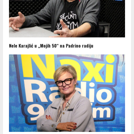
Nele Karajlić u „Mojih 50“ na Padrino radiju