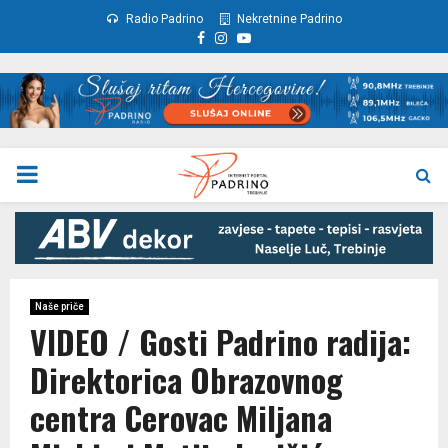
Radio Padrino
Nekretnine Padrino
Facebook
Instagram
Youtube
PRIMARY
MENU
Naše priče
VIDEO / Gosti Padrino radija:
Direktorica Obrazovnog
centra Cerovac Miljana