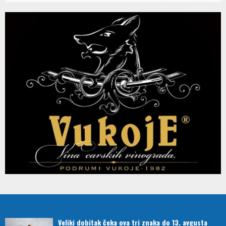
Veliki dobitak čeka ova tri znaka do 13. avgusta