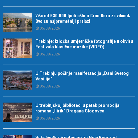
Više od 630.000 ljudi ušlo u Crnu Goru za vikend:
Ovo su najprometniji prelazi
05/08/2026
Trebinje: Izložba umjetničke fotografije u okviru
Festivala klasične muzike (VIDEO)
05/08/2026
U Trebinju počinje manifestacija „Dani Svetog
Vasilija“
05/08/2026
U trebinjskoj biblioteci u petak promocija
romana „Ilirik“ Dragana Glogovca
05/08/2026
Vukašin Đurić potpisao za Novi Beograd