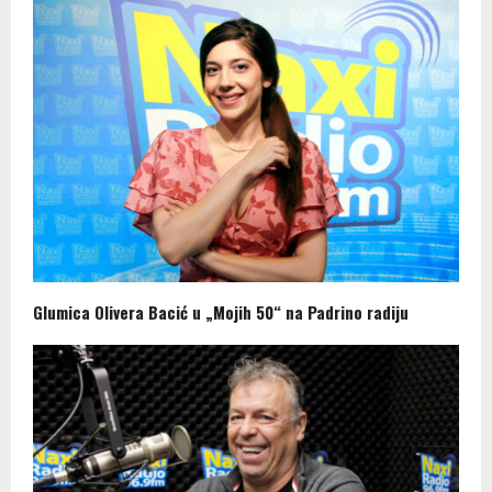
Glumica Olivera Bacić u „Mojih 50“ na Padrino radiju