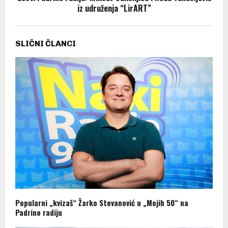
iz udruženja “LirART”
SLIČNI ČLANCI
Popularni „kvizaš“ Žarko Stevanović u „Mojih 50“ na
Padrino radiju