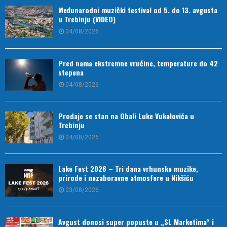
Međunarodni muzički festival od 5. do 13. avgusta
u Trebinju (VIDEO)
04/08/2026
Pred nama ekstremne vrućine, temperature do 42
stepena
04/08/2026
Prodaje se stan na Obali Luke Vukalovića u
Trebinju
04/08/2026
Lake Fest 2026 – Tri dana vrhunske muzike,
prirode i nezaboravne atmosfere u Nikšiću
03/08/2026
Avgust donosi super popuste u „SL Marketima“ i