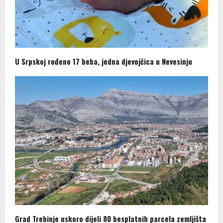
U Srpskoj rođeno 17 beba, jedna djevojčica u Nevesinju
Grad Trebinje uskoro dijeli 80 besplatnih parcela zemljišta