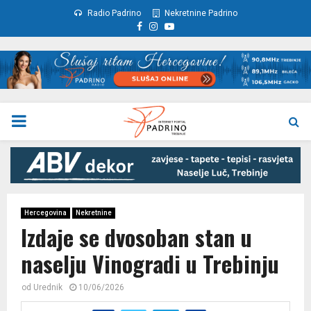
Radio Padrino
Nekretnine Padrino
Facebook
Instagram
Youtube
PRIMARY
MENU
Hercegovina
Nekretnine
Izdaje se dvosoban stan u
naselju Vinogradi u Trebinju
od
Urednik
10/06/2026