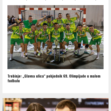
Trebinje: „Glavna ulica“ pobjednik 69. Olimpijade u malom
fudbalu