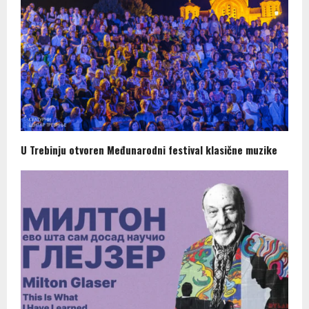
U Trebinju otvoren Međunarodni festival klasične muzike