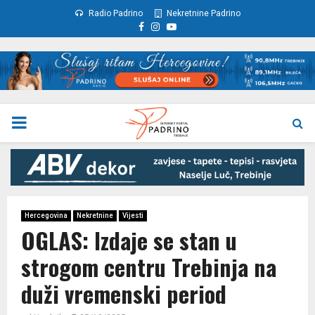
Radio Padrino
Nekretnine Padrino
Facebook
Instagram
Youtube
PRIMARY
MENU
Hercegovina
Nekretnine
Vijesti
OGLAS: Izdaje se stan u
strogom centru Trebinja na
duži vremenski period