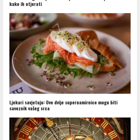
kako ih otjerati
Ljekari savjetuju: Ove dvije supernamirnice mogu biti
saveznik vašeg srca