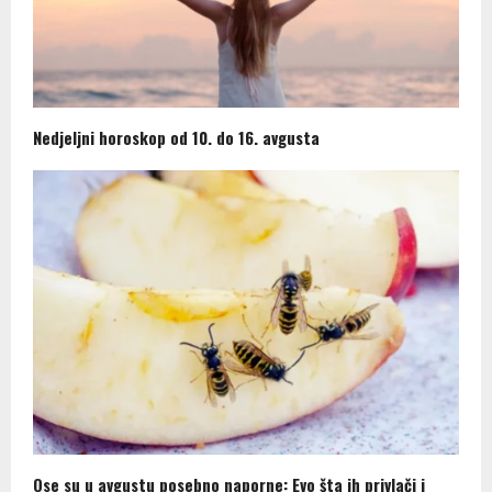
Nedjeljni horoskop od 10. do 16. avgusta
Ose su u avgustu posebno naporne: Evo šta ih privlači i