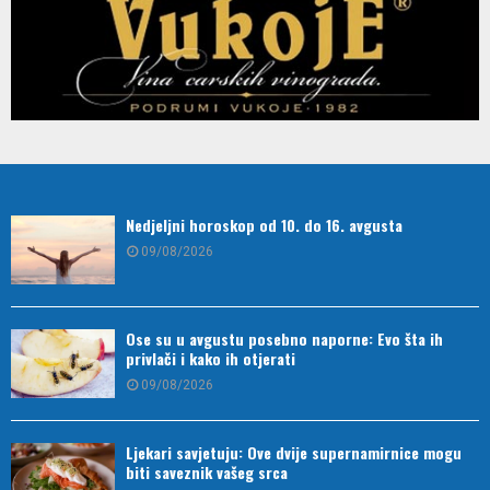
Nedjeljni horoskop od 10. do 16. avgusta
09/08/2026
Ose su u avgustu posebno naporne: Evo šta ih
privlači i kako ih otjerati
09/08/2026
Ljekari savjetuju: Ove dvije supernamirnice mogu
biti saveznik vašeg srca