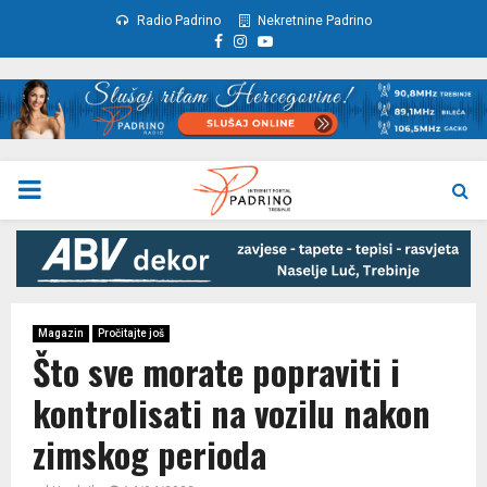
Radio Padrino
Nekretnine Padrino
Facebook
Instagram
Youtube
PRIMARY
MENU
Magazin
Pročitajte još
Što sve morate popraviti i
kontrolisati na vozilu nakon
zimskog perioda