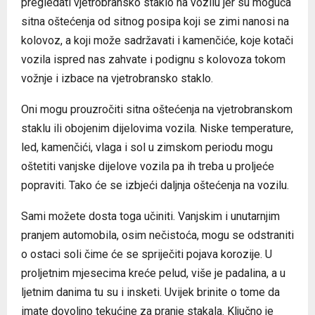
pregledati vjetrobransko staklo na vozilu jer su moguća
sitna oštećenja od sitnog posipa koji se zimi nanosi na
kolovoz, a koji može sadržavati i kamenčiće, koje kotači
vozila ispred nas zahvate i podignu s kolovoza tokom
vožnje i izbace na vjetrobransko staklo.
Oni mogu prouzročiti sitna oštećenja na vjetrobranskom
staklu ili obojenim dijelovima vozila. Niske temperature,
led, kamenčići, vlaga i sol u zimskom periodu mogu
oštetiti vanjske dijelove vozila pa ih treba u proljeće
popraviti. Tako će se izbjeći daljnja oštećenja na vozilu.
Sami možete dosta toga učiniti. Vanjskim i unutarnjim
pranjem automobila, osim nečistoća, mogu se odstraniti
o ostaci soli čime će se spriječiti pojava korozije. U
proljetnim mjesecima kreće pelud, više je padalina, a u
ljetnim danima tu su i insketi. Uvijek brinite o tome da
imate dovoljno tekućine za pranje stakala. Ključno je