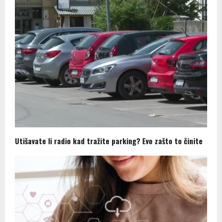
Utišavate li radio kad tražite parking? Evo zašto to činite