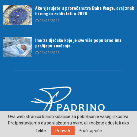
Ako vjerujete u proročanstva Babe Vange, ovaj znak
bi mogao zablistati u 2026.
03/08/2026
Ime za dječake koje je sve više popularno ima
prelijepo značenje
03/08/2026
Ova web stranica koristi kolačiće za poboljšanje vašeg iskustva.
Pretpostavljamo da se slažete sa ovim, ali možete odustati ako
O NAMA
želite.
Prihvati
Pročitaj više