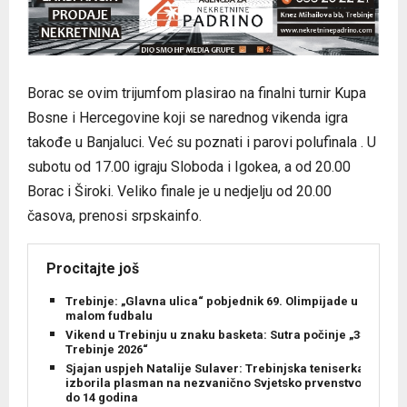
Borac se ovim trijumfom plasirao na finalni turnir Kupa
Bosne i Hercegovine koji se narednog vikenda igra
takođe u Banjaluci. Već su poznati i parovi polufinala . U
subotu od 17.00 igraju Sloboda i Igokea, a od 20.00
Borac i Široki. Veliko finale je u nedjelju od 20.00
časova, prenosi srpskainfo.
Procitajte još
Trebinje: „Glavna ulica“ pobjednik 69. Olimpijade u
malom fudbalu
Vikend u Trebinju u znaku basketa: Sutra počinje „3×3
Trebinje 2026“
Sjajan uspjeh Natalije Sulaver: Trebinjska teniserka
izborila plasman na nezvanično Svjetsko prvenstvo
do 14 godina