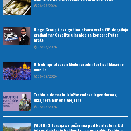
06/08/2026
Bingo Group i ove godine otvara vrata VIP događaja
građanima: Osvojite ulaznice za koncert Petra
Graše
06/08/2026
U Trebinju otvoren Međunarodni festival klasične
muzike
06/08/2026
Trebinje domaćin izložbe radova legendarnog
dizajnera Miltona Glejzera
06/08/2026
(VIDEO) Situacija sa požarima pod kontrolom: Od
jutros dejstvuje helikopter na području Trebinja