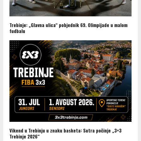
Trebinje: „Glavna ulica“ pobjednik 69. Olimpijade u malom
fudbalu
Vikend u Trebinju u znaku basketa: Sutra počinje „3×3
Trebinje 2026“