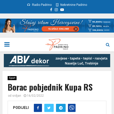
Radio Padrino
Nekretnine Padrino
Facebook
Instagram
Youtube
PRIMARY
MENU
Sport
Borac pobjednik Kupa RS
od
srdjan
16/02/2022
PODIJELI