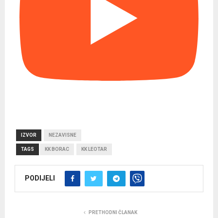
IZVOR
NEZAVISNE
TAGS
KK BORAC
KK LEOTAR
PODIJELI
PRETHODNI ČLANAK