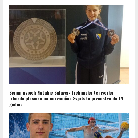
Sjajan uspjeh Natalije Sulaver: Trebinjska teniserka
izborila plasman na nezvanično Svjetsko prvenstvo do 14
godina