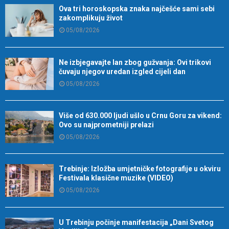
Ova tri horoskopska znaka najčešće sami sebi
zakomplikuju život
05/08/2026
Ne izbjegavajte lan zbog gužvanja: Ovi trikovi
čuvaju njegov uredan izgled cijeli dan
05/08/2026
Više od 630.000 ljudi ušlo u Crnu Goru za vikend:
Ovo su najprometniji prelazi
05/08/2026
Trebinje: Izložba umjetničke fotografije u okviru
Festivala klasične muzike (VIDEO)
05/08/2026
U Trebinju počinje manifestacija „Dani Svetog