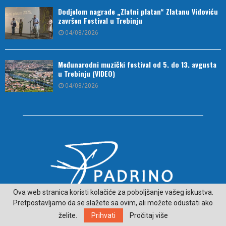
Dodjelom nagrade „Zlatni platan“ Zlatanu Vidoviću
završen Festival u Trebinju
04/08/2026
Međunarodni muzički festival od 5. do 13. avgusta
u Trebinju (VIDEO)
04/08/2026
Ova web stranica koristi kolačiće za poboljšanje vašeg iskustva.
Pretpostavljamo da se slažete sa ovim, ali možete odustati ako
O NAMA
želite.
Prihvati
Pročitaj više