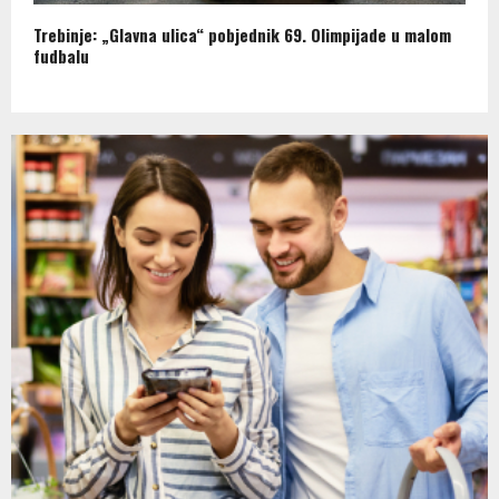
Trebinje: „Glavna ulica“ pobjednik 69. Olimpijade u malom
fudbalu