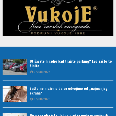
Utišavate li radio kad tražite parking? Evo zašto to
činite
07/08/2026
Zašto ne možemo da se odvojimo od „najmanjeg
ekrana“
07/08/2026
Nisu sva ulja ista: Jedna greška može promijeniti