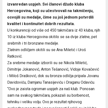
izvanredan uspjeh. Svi članovi džudo kluba
Hercegovina, koji su učestvovali na takmičenju,
osvojili su medalje, čime su još jednom potvrdili
kvalitet i kontinuitet dobrih rezultata.
U konkurenciji od više od 450 takmičara iz 43 kluba, njih
10 iz kluba Hercegovina okitilo se sa dvije zlatne, pet
srebrnih i tri bronzane medalje.
Zlatnim odličjem okitili su se Ana Miletić i Uroš
Ratković.
Za srebrne medalje izborili su se Nikola Miletić,
Dimitrije Jokanović, Anton Tešanović, Vidoje Kovačević
i Miloš Drašković, dok su bronza odličja pripala Jovanu
Davidoviću, Damjanu Tanasijeviću i Draganu Odaviću.
“Ovo je zaista ogroman uspjeh za naš klub. Ponosan
sam na svakog takmičara, pokazali su borbenost,
tehniku i veliku volju. Ovo je rezultat njihovog