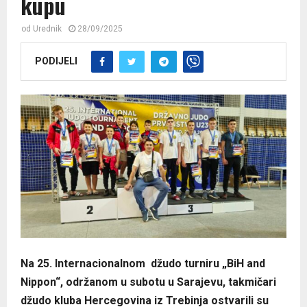
kupu
od
Urednik
28/09/2025
PODIJELI
Na 25. Internacionalnom džudo turniru „BiH and
Nippon“, održanom u subotu u Sarajevu, takmičari
džudo kluba Hercegovina iz Trebinja ostvarili su