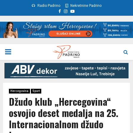
Radio Padrino
Nekretnine Padrino
Facebook
Instagram
Youtube
PRIMARY
MENU
Hercegovina
Sport
Džudo klub „Hercegovina“
osvojio deset medalja na 25.
Internacionalnom džudo