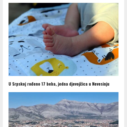
U Srpskoj rođeno 17 beba, jedna djevojčica u Nevesinju