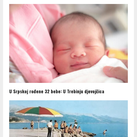
U Srpskoj rođene 32 bebe: U Trebinju djevojčica