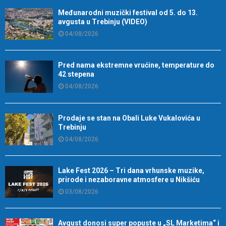
Međunarodni muzički festival od 5. do 13.
avgusta u Trebinju (VIDEO)
04/08/2026
Pred nama ekstremne vrućine, temperature do
42 stepena
04/08/2026
Prodaje se stan na Obali Luke Vukalovića u
Trebinju
04/08/2026
Lake Fest 2026 – Tri dana vrhunske muzike,
prirode i nezaboravne atmosfere u Nikšiću
03/08/2026
Avgust donosi super popuste u „SL Marketima“ i