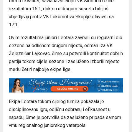
formu i kvalitet, savladavši ekipu VK Sloboda Užice
rezultatom 15:1, dok su u drugom susretu bili još
ubjedljiviji protiv VK Lokomotiva Skoplje slavivši sa
17:1.
Ovim rezultatima juniori Leotara završili su regularni dio
sezone na odličnom drugom mjestu, odmah iza VK
Železničar Lajkovac, čime su potvrdili kontinuitet dobrih
partija tokom cijele sezone i zasluženo izborili mjesto
među četiri najbolje ekipe lige.
Ekipa Leotara tokom cijelog turnira pokazala je
disciplinovanu igru, odličnu odbranu i efikasnost u
napadu, čime je potvrdila da zasluženo pripada samom
vrhu regionalnog juniorskog vaterpola.