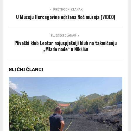
PRETHODNI ČLANAK
U Muzeju Hercegovine održana Noć muzeja (VIDEO)
SLJEDEĆI ČLANAK
Plivački klub Leotar najuspješniji klub na takmičenju
„Mlade nade“ u Nikšiću
SLIČNI ČLANCI