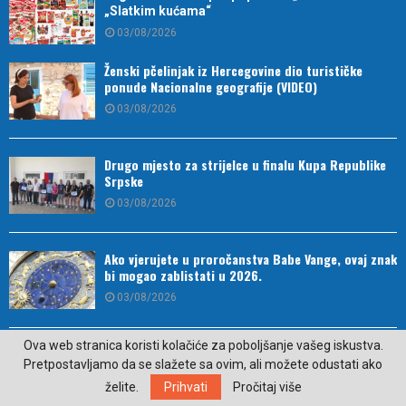
„Slatkim kućama“
03/08/2026
Ženski pčelinjak iz Hercegovine dio turističke
ponude Nacionalne geografije (VIDEO)
03/08/2026
Drugo mjesto za strijelce u finalu Kupa Republike
Srpske
03/08/2026
Ako vjerujete u proročanstva Babe Vange, ovaj znak
bi mogao zablistati u 2026.
03/08/2026
Ova web stranica koristi kolačiće za poboljšanje vašeg iskustva.
Ime za dječake koje je sve više popularno ima
Pretpostavljamo da se slažete sa ovim, ali možete odustati ako
prelijepo značenje
želite.
Prihvati
Pročitaj više
03/08/2026