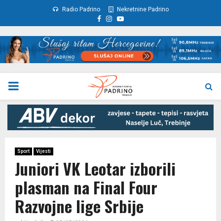
Radio Padrino
Nekretnine Padrino
Facebook
Instagram
Youtube
PRIMARY
MENU
Sport
Vijesti
Juniori VK Leotar izborili
plasman na Final Four
Razvojne lige Srbije