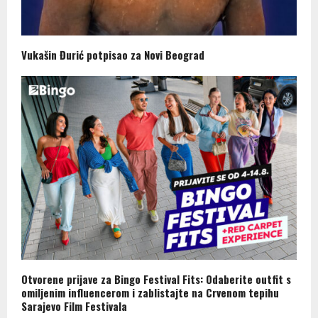
Vukašin Đurić potpisao za Novi Beograd
Otvorene prijave za Bingo Festival Fits: Odaberite outfit s
omiljenim influencerom i zablistajte na Crvenom tepihu
Sarajevo Film Festivala