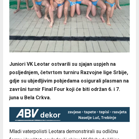
Juniori VK Leotar ostvarili su sjajan uspjeh na
posljednjem, četvrtom turniru Razvojne lige Srbije,
gdje su ubjedljivim pobjedama osigurali plasman na
završni turnir Final Four koji će biti održan 6. i 7.
juna u Bela Crkva.
Mladi vaterpolisti Leotara demonstrirali su odličnu