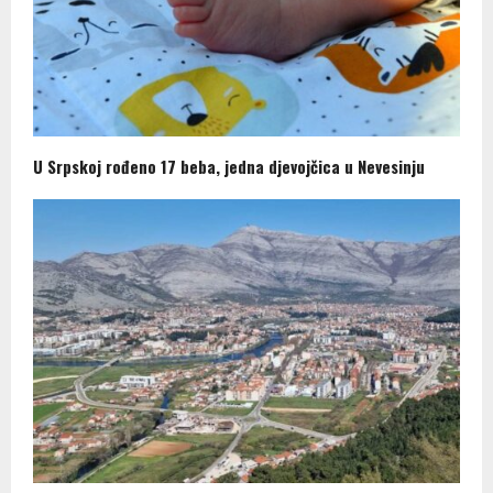
U Srpskoj rođeno 17 beba, jedna djevojčica u Nevesinju