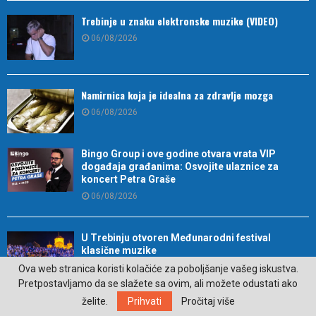
Trebinje u znaku elektronske muzike (VIDEO)
06/08/2026
Namirnica koja je idealna za zdravlje mozga
06/08/2026
Bingo Group i ove godine otvara vrata VIP
događaja građanima: Osvojite ulaznice za
koncert Petra Graše
06/08/2026
U Trebinju otvoren Međunarodni festival
klasične muzike
06/08/2026
Ova web stranica koristi kolačiće za poboljšanje vašeg iskustva.
Pretpostavljamo da se slažete sa ovim, ali možete odustati ako
želite.
Prihvati
Pročitaj više
Trebinje domaćin izložbe radova legendarnog