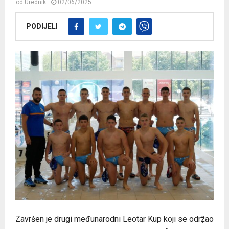
od
Urednik
02/06/2025
PODIJELI
Završen je drugi međunarodni Leotar Kup koji se odrẓ̌ao