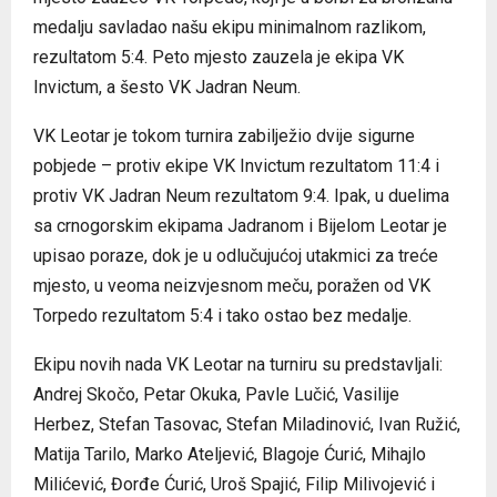
medalju savladao našu ekipu minimalnom razlikom,
rezultatom 5:4. Peto mjesto zauzela je ekipa VK
Invictum, a šesto VK Jadran Neum.
VK Leotar je tokom turnira zabilježio dvije sigurne
pobjede – protiv ekipe VK Invictum rezultatom 11:4 i
protiv VK Jadran Neum rezultatom 9:4. Ipak, u duelima
sa crnogorskim ekipama Jadranom i Bijelom Leotar je
upisao poraze, dok je u odlučujućoj utakmici za treće
mjesto, u veoma neizvjesnom meču, poražen od VK
Torpedo rezultatom 5:4 i tako ostao bez medalje.
Ekipu novih nada VK Leotar na turniru su predstavljali:
Andrej Skočo, Petar Okuka, Pavle Lučić, Vasilije
Herbez, Stefan Tasovac, Stefan Miladinović, Ivan Ružić,
Matija Tarilo, Marko Ateljević, Blagoje Ćurić, Mihajlo
Milićević, Đorđe Ćurić, Uroš Spajić, Filip Milivojević i