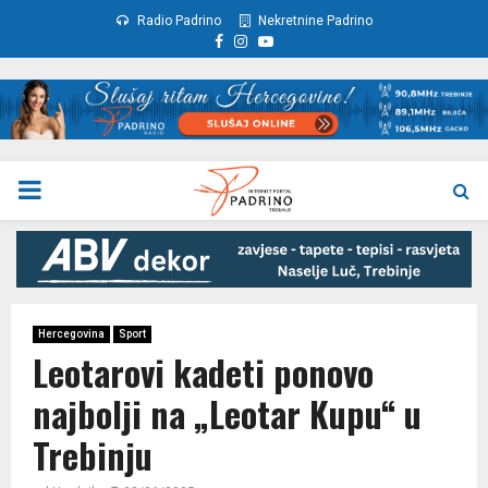
Radio Padrino
Nekretnine Padrino
Facebook
Instagram
Youtube
PRIMARY
MENU
Hercegovina
Sport
Leotarovi kadeti ponovo
najbolji na „Leotar Kupu“ u
Trebinju