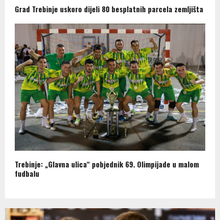
Grad Trebinje uskoro dijeli 80 besplatnih parcela zemljišta
Trebinje: „Glavna ulica“ pobjednik 69. Olimpijade u malom
fudbalu