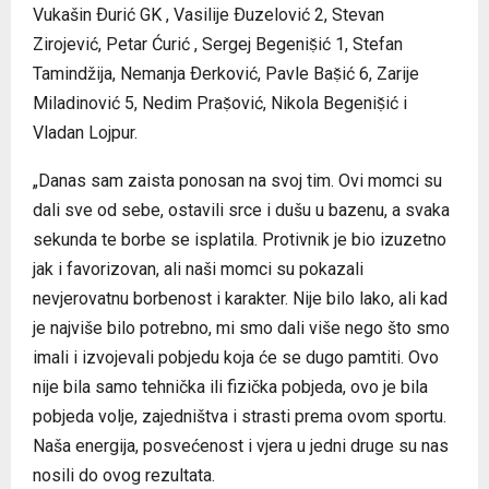
Vukašin Ðurić GK , Vasilije Ðuzelović 2, Stevan
Zirojević, Petar Ćurić , Sergej Begeniṣ̌ić 1, Stefan
Tamindžija, Nemanja Ðerković, Pavle Baṣ̌ić 6, Zarije
Miladinović 5, Nedim Praṣ̌ović, Nikola Begeniṣ̌ić i
Vladan Lojpur.
„Danas sam zaista ponosan na svoj tim. Ovi momci su
dali sve od sebe, ostavili srce i dušu u bazenu, a svaka
sekunda te borbe se isplatila. Protivnik je bio izuzetno
jak i favorizovan, ali naši momci su pokazali
nevjerovatnu borbenost i karakter. Nije bilo lako, ali kad
je najviše bilo potrebno, mi smo dali više nego što smo
imali i izvojevali pobjedu koja će se dugo pamtiti. Ovo
nije bila samo tehnička ili fizička pobjeda, ovo je bila
pobjeda volje, zajedništva i strasti prema ovom sportu.
Naša energija, posvećenost i vjera u jedni druge su nas
nosili do ovog rezultata.