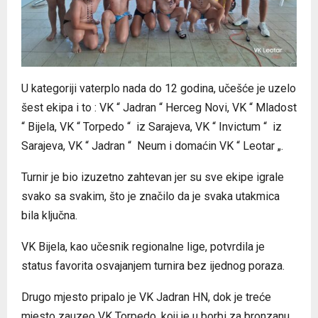
U kategoriji vaterplo nada do 12 godina, učešće je uzelo
šest ekipa i to : VK “ Jadran “ Herceg Novi, VK “ Mladost
“ Bijela, VK “ Torpedo “ iz Sarajeva, VK “ Invictum “ iz
Sarajeva, VK “ Jadran “ Neum i domaćin VK “ Leotar „.
Turnir je bio izuzetno zahtevan jer su sve ekipe igrale
svako sa svakim, što je značilo da je svaka utakmica
bila ključna.
VK Bijela, kao učesnik regionalne lige, potvrdila je
status favorita osvajanjem turnira bez ijednog poraza.
Drugo mjesto pripalo je VK Jadran HN, dok je treće
mjesto zauzeo VK Torpedo, koji je u borbi za bronzanu