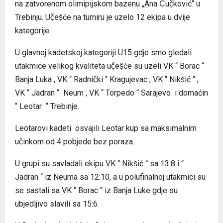
na zatvorenom olimipijskom bazenu „Ana Č̣uč̣ković“ u
Trebinju. Uč̣eṣ̌će na turniru je uzelo 12 ekipa u dvije
kategorije.
U glavnoj kadetskoj kategoriji U15 gdje smo gledali
utakmice velikog kvaliteta uč̣eṣ̌će su uzeli VK “ Borac “
Banja Luka , VK “ Radnič̣ki “ Kragujevac , VK “ Nikṣ̌ić “ ,
VK “ Jadran “ Neum , VK “ Torpedo “ Sarajevo i domaćin
“ Leotar “ Trebinje.
Leotarovi kadeti osvajili Leotar kup sa maksimalnim
uč̣inkom od 4 pobjede bez poraza.
U grupi su savladali ekipu VK “ Nikṣ̌ić “ sa 13:8 i “
Jadran “ iz Neuma sa 12:10, a u polufinalnoj utakmici su
se sastali sa VK “ Borac “ iz Banja Luke gdje su
ubjedljivo slavili sa 15:6.