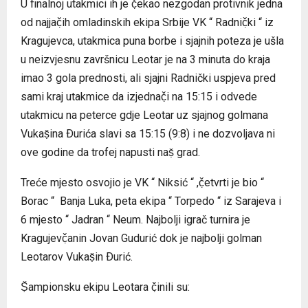
U finalnoj utakmici ih je č̣ekao nezgodan protivnik jedna
od najjač̣ih omladinskih ekipa Srbije VK “ Radnič̣ki “ iz
Kragujevca, utakmica puna borbe i sjajnih poteza je ušla
u neizvjesnu završnicu Leotar je na 3 minuta do kraja
imao 3 gola prednosti, ali sjajni Radnički uspjeva pred
sami kraj utakmice da izjednač̣i na 15:15 i odvede
utakmicu na peterce gdje Leotar uz sjajnog golmana
Vukaṣ̌ina Ðurića slavi sa 15:15 (9:8) i ne dozvoljava ni
ove godine da trofej napusti naṣ̌ grad.
Treće mjesto osvojio je VK “ Niksić “ ,č̣etvrti je bio “
Borac “ Banja Luka, peta ekipa “ Torpedo “ iz Sarajeva i
6 mjesto “ Jadran “ Neum. Najbolji igrač turnira je
Kragujevč̣anin Jovan Gudurić dok je najbolji golman
Leotarov Vukaṣ̌in Ðurić.
Ṣ̌ampionsku ekipu Leotara č̣inili su: