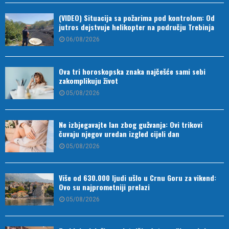
(VIDEO) Situacija sa požarima pod kontrolom: Od
jutros dejstvuje helikopter na području Trebinja
06/08/2026
Ova tri horoskopska znaka najčešće sami sebi
zakomplikuju život
05/08/2026
Ne izbjegavajte lan zbog gužvanja: Ovi trikovi
čuvaju njegov uredan izgled cijeli dan
05/08/2026
Više od 630.000 ljudi ušlo u Crnu Goru za vikend:
Ovo su najprometniji prelazi
05/08/2026