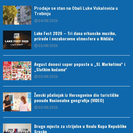
Prodaje se stan na Obali Luke Vukalovića u
Trebinju
04/08/2026
Lake Fest 2026 – Tri dana vrhunske muzike,
prirode i nezaboravne atmosfere u Nikšiću
03/08/2026
Avgust donosi super popuste u „SL Marketima“ i
„Slatkim kućama“
03/08/2026
Ženski pčelinjak iz Hercegovine dio turističke
ponude Nacionalne geografije (VIDEO)
03/08/2026
Drugo mjesto za strijelce u finalu Kupa Republike
Srpske