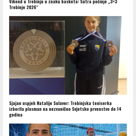
Vikend u Trebinju u znaku basketa: Sutra počinje „3×3
Trebinje 2026“
Sjajan uspjeh Natalije Sulaver: Trebinjska teniserka
izborila plasman na nezvanično Svjetsko prvenstvo do 14
godina