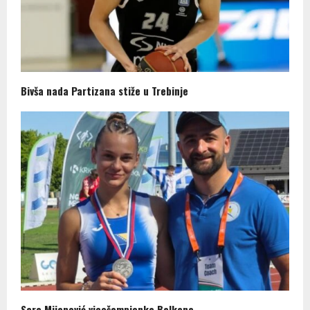
Bivša nada Partizana stiže u Trebinje
Sara Mijanović vicešampionka Balkana