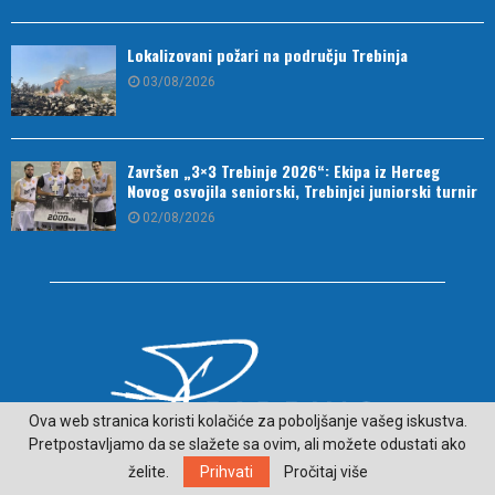
Lokalizovani požari na području Trebinja
03/08/2026
Završen „3×3 Trebinje 2026“: Ekipa iz Herceg
Novog osvojila seniorski, Trebinjci juniorski turnir
02/08/2026
Ova web stranica koristi kolačiće za poboljšanje vašeg iskustva.
Pretpostavljamo da se slažete sa ovim, ali možete odustati ako
želite.
Prihvati
Pročitaj više
O NAMA