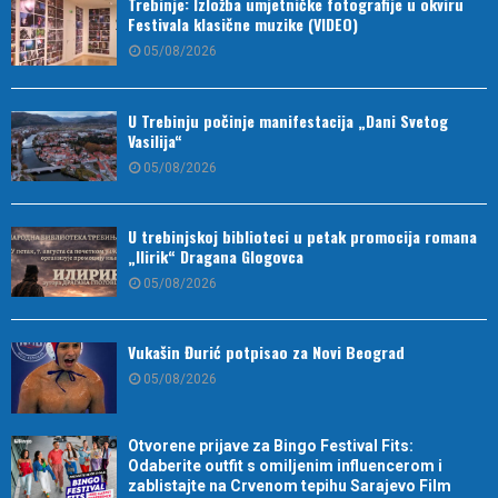
Trebinje: Izložba umjetničke fotografije u okviru
Festivala klasične muzike (VIDEO)
05/08/2026
U Trebinju počinje manifestacija „Dani Svetog
Vasilija“
05/08/2026
U trebinjskoj biblioteci u petak promocija romana
„Ilirik“ Dragana Glogovca
05/08/2026
Vukašin Đurić potpisao za Novi Beograd
05/08/2026
Otvorene prijave za Bingo Festival Fits:
Odaberite outfit s omiljenim influencerom i
zablistajte na Crvenom tepihu Sarajevo Film