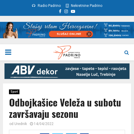
Radio Padrino
Nekretnine Padrino
Facebook
Instagram
Youtube
PRIMARY
MENU
Sport
Odbojkašice Veleža u subotu
završavaju sezonu
od
Urednik
14/04/2022