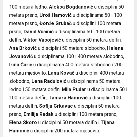
100 metara leđno,
Aleksa Bogdanović
u disciplini 50
metara prsno,
Uroš Hamović
u disciplinama 50 i 100
metara prsno,
Đorđe Grubač
u disciplini 100 metara
prsno,
David Vučinić
u disciplinama 50 i 100 metara
delfin,
Viktor Vasojević
u disciplini 50 metara delfin,
Ana Brković
u disciplini 50 metara slobodno,
Helena
Jovanović
u disciplinama 100 i 400 metara slobodno,
Irina Ćurić
u disciplinama 400 metara slobodno i 200
metara mješovito,
Lana Kovač
u disciplini 400 metara
slobodno,
Lena Radulović
u disciplinama 50 metara
leđno i 50 metara delfin,
Mila Pudar
u disciplinama 50 i
100 metara delfin,
Tamara Hamović
u disciplini 100
metara delfin,
Sofija Grkavac
u disciplini 50 metara
prsno,
Emilija Radak
u disciplini 100 metara prsno,
Elena Škoro
u disciplini 50 metara delfin i
Tijana
Hamović
u disciplini 200 metara mješovito.