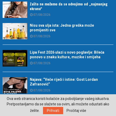
Zašto ne možemo da se odvojimo od „najmanjeg
ekrana“
07/08/2026
Nisu sva ulja ista: Jedna greška može
promijeniti sve
07/08/2026
Lipa Fest 2026 ulazi u novo poglavlje: Bileća
ponovo u znaku kulture, muzike i smijeha
07/08/2026
Najava: “Veče riječi i istine: Gost Lordan
Zafranović”
07/08/2026
Ova web stranica koristi kolačiće za poboljšanje vašeg iskustva.
Pretpostavljamo da se slažete sa ovim, ali možete odustati ako
Kako je direktor postao prvi uzgajivač
želite.
Prihvati
Pročitaj više
autohtonog kukuruza