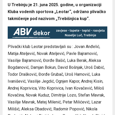
U Trebinju je 21. juna 2025. godine, u organizaciji
Kluba vodenih sportova „Leotar“, održano plivačko
takmičenje pod nazivom „Trebišnjica kup“.
Plivački klub Leotar predstavljali su : Jovan Anđelić,
Matija Ateljević, Novak Ateljević, Pavle Bajramović,
Vasilije Bajramović, Đorđe Bašić, Luka Berak, Aleksa
Bogdanović, Damjan Bokun, David Bošnjak, Uroš Dabić,
Todor Drašković, Đorđe Grubač, Uroš Hamović, Luka
Ivanišević, Vasilije Jegdić, Ognjen Kapor, Andrej Kisin,
Andrej Koprivica, Vito Koprivica, Ivan Kovačević, Miloš
Kovačina, Novak Kuduz, Dimitrije Lozo, Stefan Mavrak,
Vasilije Mavrak, Matej Milenić, Petar Milićević, Lazar
Milišić, Aleksa Obadović, Radomir Popović, Nikola