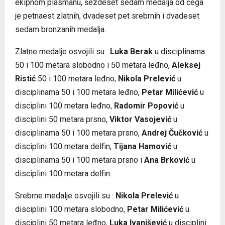
ekipnom plasmanu, šezdeset sedam medalja od čega
je petnaest zlatnih, dvadeset pet srebrnih i dvadeset
sedam bronzanih medalja.
Zlatne medalje osvojili su :
Luka Berak
u disciplinama
50 i 100 metara slobodno i 50 metara leđno,
Aleksej
Ristić
50 i 100 metara leđno,
Nikola Prelević
u
disciplinama 50 i 100 metara leđno,
Petar Milićević
u
disciplini 100 metara leđno,
Radomir Popović
u
disciplini 50 metara prsno,
Viktor Vasojević
u
disciplinama 50 i 100 metara prsno,
Andrej Čučković
u
disciplini 100 metara delfin,
Tijana Hamović
u
disciplinama 50 i 100 metara prsno i
Ana Brković
u
disciplini 100 metara delfin.
Srebrne medalje osvojili su :
Nikola Prelević
u
disciplini 100 metara slobodno,
Petar Milićević
u
disciplini 50 metara leđno,
Luka Ivanišević
u disciplini