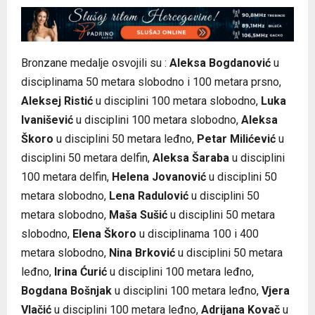
Bronzane medalje osvojili su :
Aleksa Bogdanović
u
disciplinama 50 metara slobodno i 100 metara prsno,
Aleksej Ristić
u disciplini 100 metara slobodno,
Luka
Ivanišević
u disciplini 100 metara slobodno,
Aleksa
Škoro
u disciplini 50 metara leđno,
Petar Milićević
u
disciplini 50 metara delfin,
Aleksa Šaraba
u disciplini
100 metara delfin,
Helena Jovanović
u disciplini 50
metara slobodno,
Lena Radulović
u disciplini 50
metara slobodno,
Maša Sušić
u disciplini 50 metara
slobodno,
Elena Škoro
u disciplinama 100 i 400
metara slobodno,
Nina Brković
u disciplini 50 metara
leđno,
Irina Ćurić
u disciplini 100 metara leđno,
Bogdana Bošnjak
u disciplini 100 metara leđno,
Vjera
Vlačić
u disciplini 100 metara leđno,
Adrijana Kovač
u