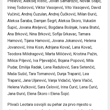
Prelević, Aleksej Ristić, Jovan Samardžić, Novak Stajić,
Irinej Todorović, Viktor Vasojević, Vito Vasojević, David
Vučinić, Andrej Ćuzulan, Andrej Čučković, Milan Đurić,
Aleksa Šaraba, Damjan Šegrt, Aleksa Škoro, Vukašin
Šupić, Jovana Ateljević, Bogdana Bošnjak, Ivana Bratić,
Ana Brković, Nina Brković, Sofija Grkavac, Tamara
Hamović, Tijana Hamović, Jovana Jokanović, Helena
Jovanović, Irina Kisin, Adrijana Kovač, Lana Kovač,
Teodora Milidragović, Marta Milićević, Kristina Pažin,
Milica Piljević, Iva Pljevaljčić, Bojana Popović, Mila
Pudar, Emilija Radak, Lena Radulović, Sara Setenčić,
Maša Sušić, Tara Tomanović, Dunja Traparić, Lea
Traparić, Jana Uljarević, Vanja Vidačić, Vjera Vlačić,
Helena Vučković, Sara Ćelović, Irina Ćurić, Lena Ćurić,
Jana Đurić, Elena Škoro i Elena Šojić.
Plivači Leotara osvojili su pehar za prvo mjesto u