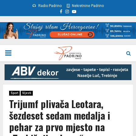
Radio Padrino
Nekretnine Padrino
Facebook
Instagram
Youtube
PRIMARY
MENU
Sport
Vijesti
Trijumf plivača Leotara,
šezdeset sedam medalja i
pehar za prvo mjesto na