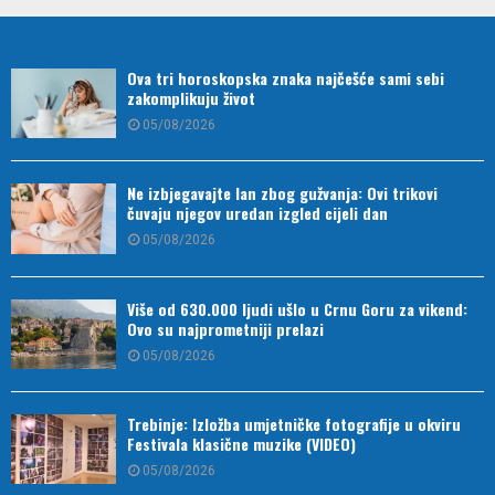
Ova tri horoskopska znaka najčešće sami sebi
zakomplikuju život
05/08/2026
Ne izbjegavajte lan zbog gužvanja: Ovi trikovi
čuvaju njegov uredan izgled cijeli dan
05/08/2026
Više od 630.000 ljudi ušlo u Crnu Goru za vikend:
Ovo su najprometniji prelazi
05/08/2026
Trebinje: Izložba umjetničke fotografije u okviru
Festivala klasične muzike (VIDEO)
05/08/2026