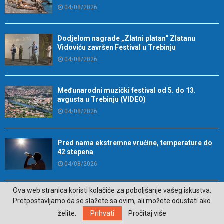
04/08/2026
Dodjelom nagrade „Zlatni platan“ Zlatanu
Vidoviću završen Festival u Trebinju
04/08/2026
Međunarodni muzički festival od 5. do 13.
avgusta u Trebinju (VIDEO)
04/08/2026
Pred nama ekstremne vrućine, temperature do
42 stepena
04/08/2026
Ova web stranica koristi kolačiće za poboljšanje vašeg iskustva.
Prodaje se stan na Obali Luke Vukalovića u
Pretpostavljamo da se slažete sa ovim, ali možete odustati ako
Trebinju
želite.
Prihvati
Pročitaj više
04/08/2026