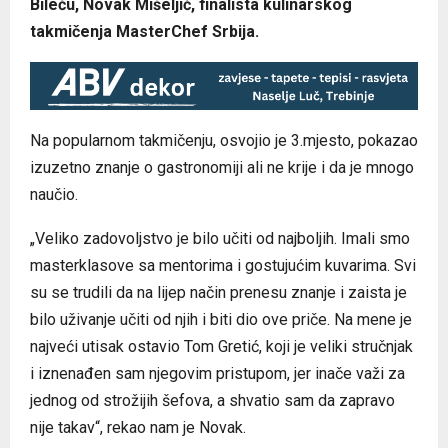
Bileću, Novak Mišeljić, finalista kulinarskog
takmičenja MasterChef Srbija.
Na popularnom takmičenju, osvojio je 3.mjesto, pokazao
izuzetno znanje o gastronomiji ali ne krije i da je mnogo
naučio.
„Veliko zadovoljstvo je bilo učiti od najboljih. Imali smo
masterklasove sa mentorima i gostujućim kuvarima. Svi
su se trudili da na lijep način prenesu znanje i zaista je
bilo uživanje učiti od njih i biti dio ove priče. Na mene je
najveći utisak ostavio Tom Gretić, koji je veliki stručnjak
i iznenađen sam njegovim pristupom, jer inače važi za
jednog od strožijih šefova, a shvatio sam da zapravo
nije takav“, rekao nam je Novak.