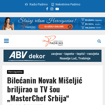
Radio Padrino
Nekretnine Padrino
Facebook
Instagram
Youtube
PRIMARY
MENU
Hercegovina
Bilećanin Novak Mišeljić
briljirao u TV šou
„MasterChef Srbija“