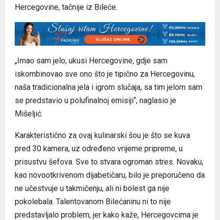
Hercegovine, tačnije iz Bileće.
„Imao sam jelo, ukusi Hercegovine, gd‌je sam
iskombinovao sve ono što je tipično za Hercegovinu,
naša tradicionalna jela i igrom slučaja, sa tim jelom sam
se predstavio u polufinalnoj emisiji“, naglasio je
Mišeljić.
Karakteristično za ovaj kulinarski šou je što se kuva
pred 30 kamera, uz određeno vrijeme pripreme, u
prisustvu šefova. Sve to stvara ogroman stres. Novaku,
kao novootkrivenom dijabetičaru, bilo je preporučeno da
ne učestvuje u takmičenju, ali ni bolest ga nije
pokolebala. Talentovanom Bilećaninu ni to nije
predstavljalo problem, jer kako kaže, Hercegovcima je