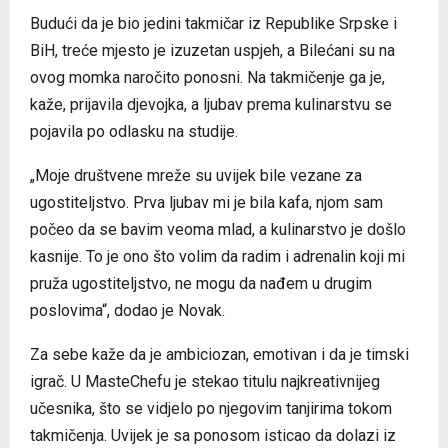
Budući da je bio jedini takmičar iz Republike Srpske i
BiH, treće mjesto je izuzetan uspjeh, a Bilećani su na
ovog momka naročito ponosni. Na takmičenje ga je,
kaže, prijavila d‌jevojka, a ljubav prema kulinarstvu se
pojavila po odlasku na studije.
„Moje društvene mreže su uvijek bile vezane za
ugostiteljstvo. Prva ljubav mi je bila kafa, njom sam
počeo da se bavim veoma mlad, a kulinarstvo je došlo
kasnije. To je ono što volim da radim i adrenalin koji mi
pruža ugostiteljstvo, ne mogu da nađem u drugim
poslovima“, dodao je Novak.
Za sebe kaže da je ambiciozan, emotivan i da je timski
igrač. U MasteChefu je stekao titulu najkreativnijeg
učesnika, što se vid‌jelo po njegovim tanjirima tokom
takmičenja. Uvijek je sa ponosom isticao da dolazi iz