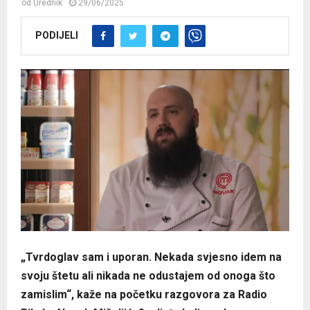
od
Urednik
29/06/2025
PODIJELI
„Tvrdoglav sam i uporan. Nekada svjesno idem na
svoju štetu ali nikada ne odustajem od onoga što
zamislim“, kaže na početku razgovora za Radio