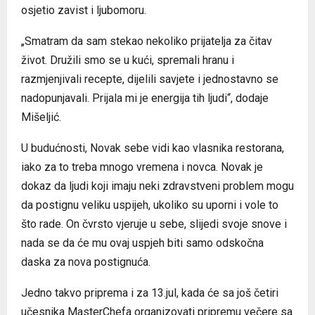
osjetio zavist i ljubomoru.
„Smatram da sam stekao nekoliko prijatelja za čitav
život. Družili smo se u kući, spremali hranu i
razmjenjivali recepte, dijelili savjete i jednostavno se
nadopunjavali. Prijala mi je energija tih ljudi“, dodaje
Mišeljić.
U budućnosti, Novak sebe vidi kao vlasnika restorana,
iako za to treba mnogo vremena i novca. Novak je
dokaz da ljudi koji imaju neki zdravstveni problem mogu
da postignu veliku uspijeh, ukoliko su uporni i vole to
što rade. On čvrsto vjeruje u sebe, slijedi svoje snove i
nada se da će mu ovaj uspjeh biti samo odskočna
daska za nova postignuća.
Jedno takvo priprema i za 13.jul, kada će sa još četiri
učesnika MasterChefa organizovati pripremu večere sa