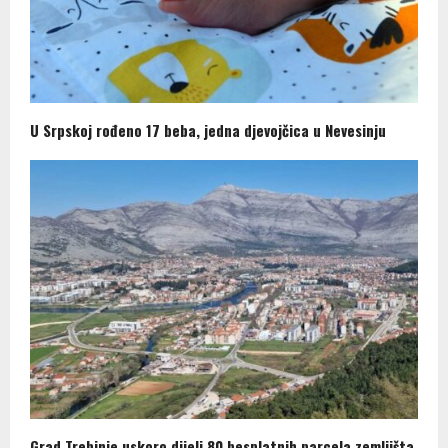
U Srpskoj rođeno 17 beba, jedna djevojčica u Nevesinju
Grad Trebinje uskoro dijeli 80 besplatnih parcela zemljišta