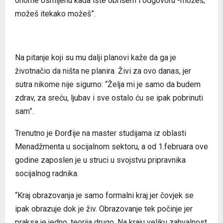
onome osmijehu kada iste obrišem i odgovoru -možeš,
možeš itekako možeš”.
Na pitanje koji su mu dalji planovi kaže da ga je
životnačio da ništa ne planira. Živi za ovo danas, jer
sutra nikome nije sigurno: “Želja mi je samo da budem
zdrav, za sreću, ljubav i sve ostalo ću se ipak pobrinuti
sam”.
Trenutno je Đorđije na master studijama iz oblasti
Menadžmenta u socijalnom sektoru, a od 1.februara ove
godine zaposlen je u struci u svojstvu pripravnika
socijalnog radnika.
“Kraj obrazovanja je samo formalni kraj jer čovjek se
ipak obrazuje dok je živ. Obrazovanje tek počinje jer
praksa je jedno, teorija drugo. Na kraju veliku zahvalnost