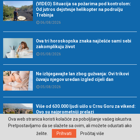
(VIDEO) Situacija sa požarima pod kontrolom:
Od jutros dejstvuje helikopter na području
Trebinja
06/08/2026
Ova tri horoskopska znaka najčešće sami sebi
zakomplikuju život
05/08/2026
Ne izbjegavajte lan zbog gužvanja: Ovi trikovi
čuvaju njegov uredan izgled cijeli dan
05/08/2026
Više od 630.000 ljudi ušlo u Crnu Goru za vikend:
Ovo su najprometniji prelazi
Ova web stranica koristi kolačiće za poboljšanje vašeg iskustva.
05/08/2026
Pretpostavljamo da se slažete sa ovim, ali možete odustati ako
želite.
Prihvati
Pročitaj više
Trebinje: Izložba umjetničke fotografije u okviru