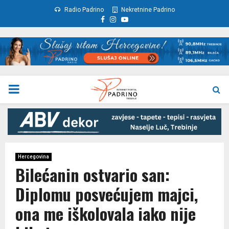
Radio Padrino
Nekretnine Padrino
Facebook
Instagram
Youtube
PRIMARY
MENU
Hercegovina
Bilećanin ostvario san:
Diplomu posvećujem majci,
ona me iškolovala iako nije