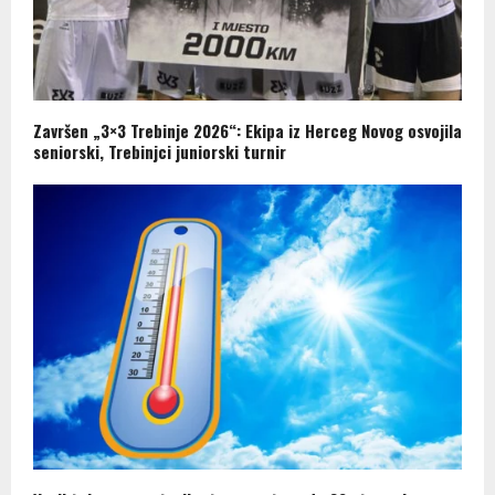
Završen „3×3 Trebinje 2026“: Ekipa iz Herceg Novog osvojila
seniorski, Trebinjci juniorski turnir