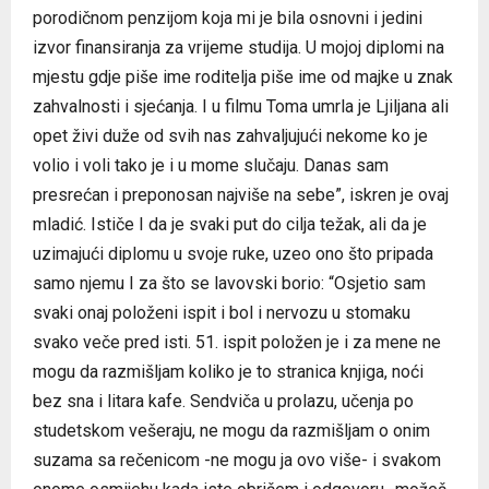
porodičnom penzijom koja mi je bila osnovni i jedini
izvor finansiranja za vrijeme studija. U mojoj diplomi na
mjestu gdje piše ime roditelja piše ime od majke u znak
zahvalnosti i sjećanja. I u filmu Toma umrla je Ljiljana ali
opet živi duže od svih nas zahvaljujući nekome ko je
volio i voli tako je i u mome slučaju. Danas sam
presrećan i preponosan najviše na sebe”, iskren je ovaj
mladić. Ističe I da je svaki put do cilja težak, ali da je
uzimajući diplomu u svoje ruke, uzeo ono što pripada
samo njemu I za što se lavovski borio: “Osjetio sam
svaki onaj položeni ispit i bol i nervozu u stomaku
svako veče pred isti. 51. ispit položen je i za mene ne
mogu da razmišljam koliko je to stranica knjiga, noći
bez sna i litara kafe. Sendviča u prolazu, učenja po
studetskom vešeraju, ne mogu da razmišljam o onim
suzama sa rečenicom -ne mogu ja ovo više- i svakom