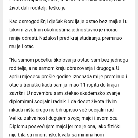
život dali-roditelji, teško je.
Kao osmogodišnji dječak Đorđija je ostao bez majke i u
takvim životnim okolnostima jednostavno je morao
ranije odrasti. Nažalost pred kraj studiranja, preminuo
mu je i otac.
“Na samom početku školovanja ostao sam bez jednoga
roditelja, a na samom kraju obrazovanja i drugoga. U
aprilu mjesecu prošle godine iznenada mi je preminuo i
otac u trenutku kada sam ja imao 11 ispita do kraja i
završni. U novembru sam stekao akademsko zvanje
diplomirani socijalni radnik. I da deset života živim
nikada ništa drugo ne bih upisao već socijalni rad.
Veliku zahvalnost dugujem svojoj majci i svom ocu.
Diplomu posvećujem majci jer me je ona, iako fizički
nije bila sa mnom, iškolovala sa minimalnom