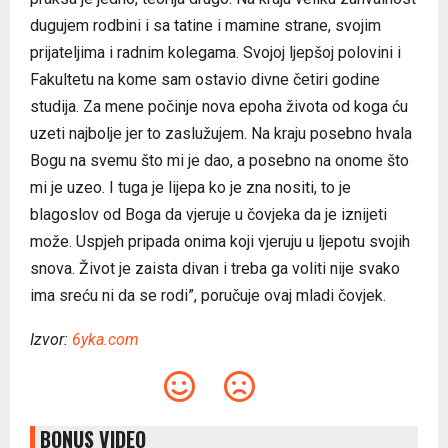
dugujem rodbini i sa tatine i mamine strane, svojim
prijateljima i radnim kolegama. Svojoj ljepšoj polovini i
Fakultetu na kome sam ostavio divne četiri godine
studija. Za mene počinje nova epoha života od koga ću
uzeti najbolje jer to zaslužujem. Na kraju posebno hvala
Bogu na svemu što mi je dao, a posebno na onome što
mi je uzeo. I tuga je lijepa ko je zna nositi, to je
blagoslov od Boga da vjeruje u čovjeka da je iznijeti
može. Uspjeh pripada onima koji vjeruju u ljepotu svojih
snova. Život je zaista divan i treba ga voliti nije svako
ima sreću ni da se rodi”, poručuje ovaj mladi čovjek.
Izvor:
6yka.com
BONUS VIDEO