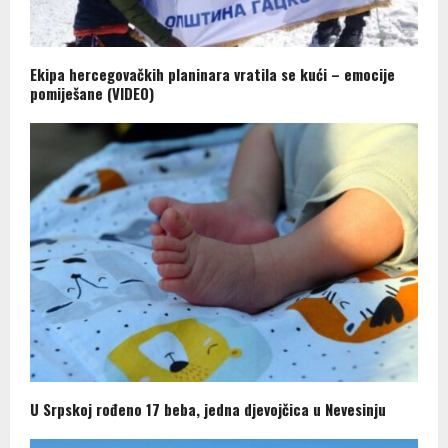
Ekipa hercegovačkih planinara vratila se kući – emocije
pomiješane (VIDEO)
U Srpskoj rođeno 17 beba, jedna djevojčica u Nevesinju