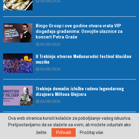
06/08/2026
Bingo Group i ove godine otvara vrata VIP
događaja građanima: Osvojite ulaznice za
koncert Petra Graše
06/08/2026
U Trebinju otvoren Međunarodni festival klasične
muzike
06/08/2026
Trebinje domaćin izložbe radova legendarnog
dizajnera Miltona Glejzera
06/08/2026
Ova web stranica koristi kolačiće za poboljšanje vašeg iskustva.
(VIDEO) Situacija sa požarima pod kontrolom: Od
Pretpostavljamo da se slažete sa ovim, ali možete odustati ako
jutros dejstvuje helikopter na području Trebinja
želite.
Prihvati
Pročitaj više
06/08/2026