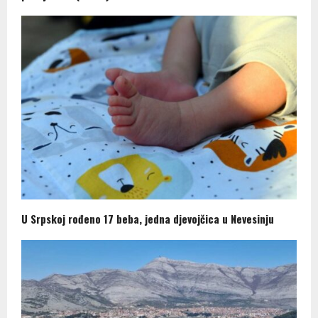
U Srpskoj rođeno 17 beba, jedna djevojčica u Nevesinju