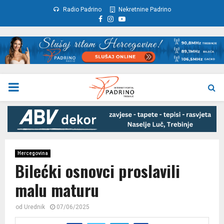
Radio Padrino
Nekretnine Padrino
Facebook
Instagram
Youtube
PRIMARY
MENU
Hercegovina
Bilećki osnovci proslavili
malu maturu
od
Urednik
07/06/2025