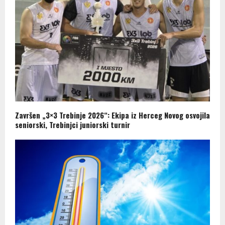
Završen „3×3 Trebinje 2026“: Ekipa iz Herceg Novog osvojila
seniorski, Trebinjci juniorski turnir