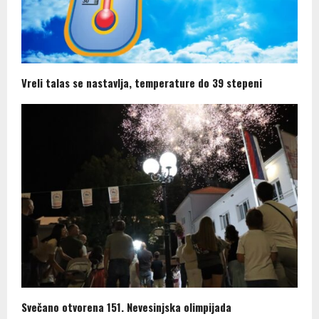
Vreli talas se nastavlja, temperature do 39 stepeni
Svečano otvorena 151. Nevesinjska olimpijada