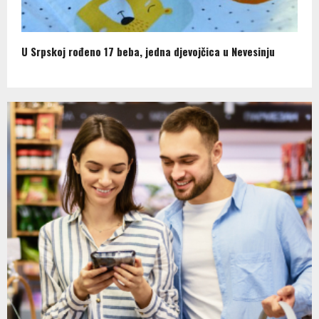
U Srpskoj rođeno 17 beba, jedna djevojčica u Nevesinju