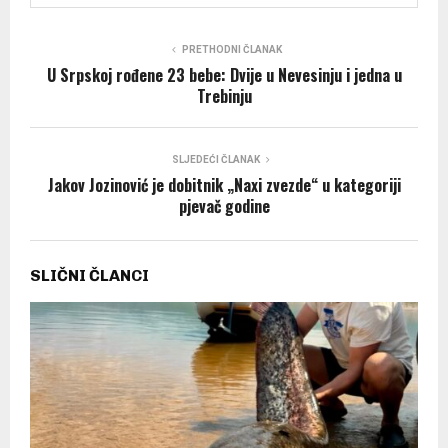
PRETHODNI ČLANAK
U Srpskoj rođene 23 bebe: Dvije u Nevesinju i jedna u
Trebinju
SLJEDEĆI ČLANAK
Jakov Jozinović je dobitnik „Naxi zvezde“ u kategoriji
pjevač godine
SLIČNI ČLANCI