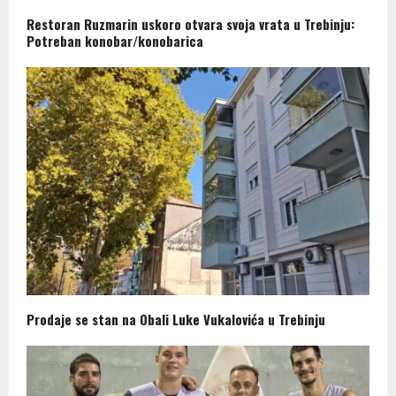
Restoran Ruzmarin uskoro otvara svoja vrata u Trebinju:
Potreban konobar/konobarica
Prodaje se stan na Obali Luke Vukalovića u Trebinju