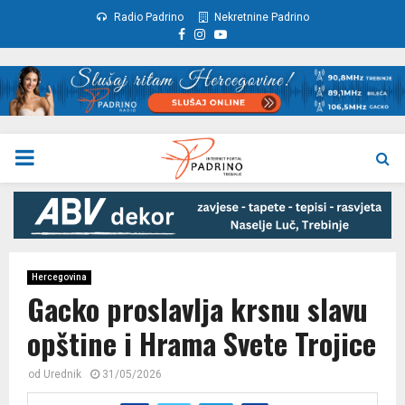
Radio Padrino
Nekretnine Padrino
Facebook
Instagram
Youtube
PRIMARY
MENU
Hercegovina
Gacko proslavlja krsnu slavu
opštine i Hrama Svete Trojice
od
Urednik
31/05/2026