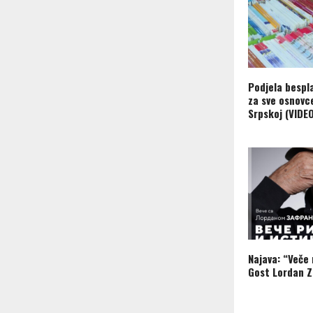
Podjela bespl
za sve osnovc
Srpskoj (VIDE
Najava: “Veče r
Gost Lordan Z