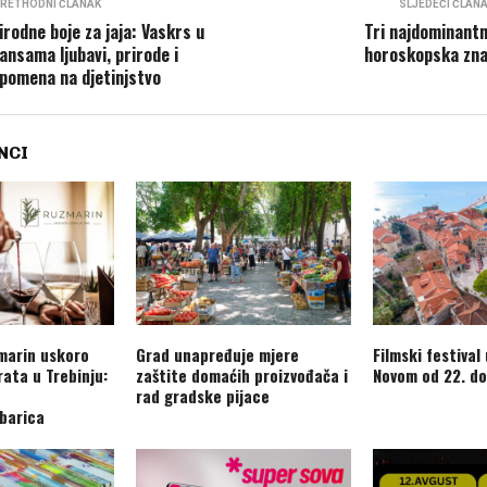
RETHODNI ČLANAK
SLJEDEĆI ČLAN
irodne boje za jaja: Vaskrs u
Tri najdominantn
jansama ljubavi, prirode i
horoskopska zn
pomena na djetinjstvo
NCI
marin uskoro
Grad unapređuje mjere
Filmski festival
rata u Trebinju:
zaštite domaćih proizvođača i
Novom od 22. do
rad gradske pijace
barica