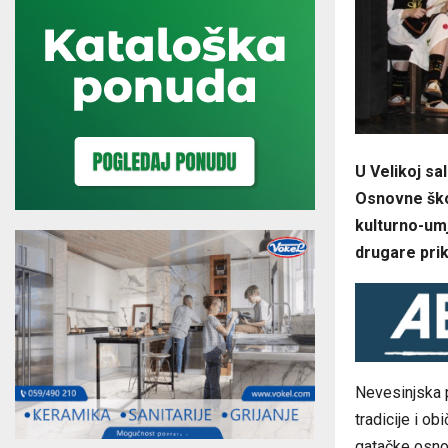
U Velikoj sa
Osnovne škol
kulturno-um
drugare pri
Nevesinjska 
tradicije i o
gatačke osnov