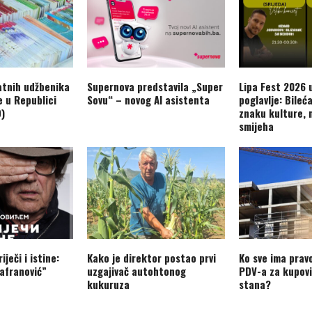
atnih udžbenika
Supernova predstavila „Super
Lipa Fest 2026 u
e u Republici
Sovu“ – novog AI asistenta
poglavlje: Bileć
O)
znaku kulture, 
smijeha
iječi i istine:
Kako je direktor postao prvi
Ko sve ima prav
afranović”
uzgajivač autohtonog
PDV-a za kupovi
kukuruza
stana?