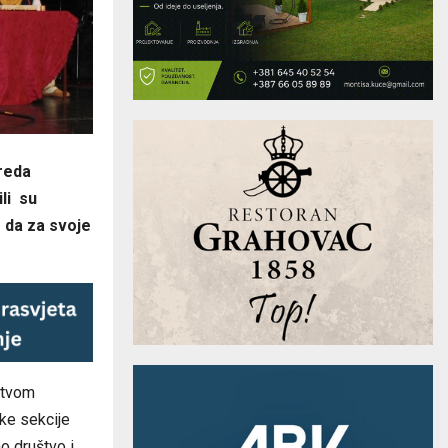
zreda
li su
 da za svoje
stvom
ske sekcije
o društvo i