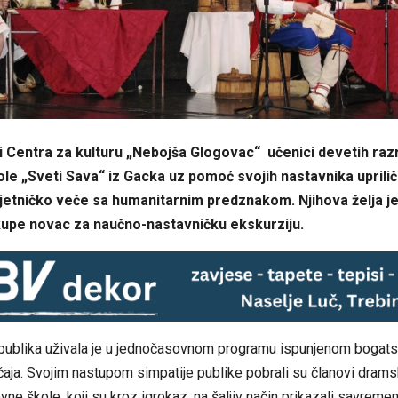
li Centra za kulturu „Nebojša Glogovac“ učenici devetih ra
e „Sveti Sava“ iz Gacka uz pomoć svojih nastavnika upriliči
jetničko veče sa humanitarnim predznakom. Njihova želja je
kupe novac za naučno-nastavničku ekskurziju.
publika uživala je u jednočasovnom programu ispunjenom bogat
bičaja. Svojim nastupom simpatije publike pobrali su članovi dram
ne škole, koji su kroz igrokaz, na šaljiv način prikazali savremen