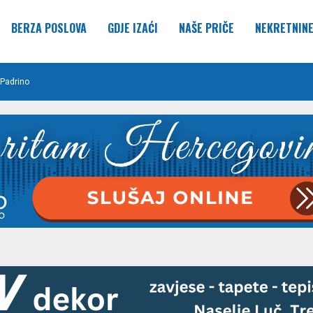
BERZA POSLOVA
GDJE IZAĆI
NAŠE PRIČE
NEKRETNIN
Padrino