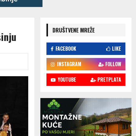
DRUŠTVENE MREŽE
sinju
FACEBOOK
LIKE
INSTAGRAM
FOLLOW
YOUTUBE
PRETPLATA