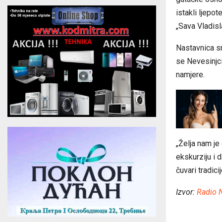
istakli ljepo
„Sava Vladisl
Nastavnica sr
se Nevesinjci
namjere.
„Želja nam je
ekskurziju i 
čuvari tradici
Izvor:
Radio 