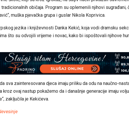
te tradicionalnih običaja. Program su oplemenili njihovi sugrađani,
avić“, muška pjevačka grupa i guslar Nikola Koprivica.
pskog jezika i književnosti Danka Kekić, koja vodi dramsku sekcij
ma što su odvojili vrijeme i novac, kako bi ispoštovali njihove h
 da sva zainteresovana djeca imaju priliku da odu na naučno-nast
da kroz ovaj nastup pokažemo da i današnje generacije imaju volj
je“, zaključila je Kekićeva.
Nevesinje