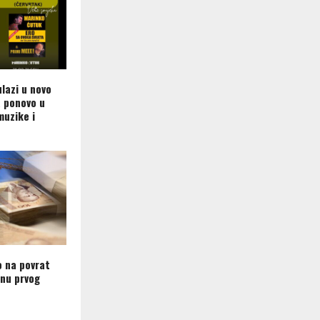
lazi u novo
a ponovo u
muzike i
o na povrat
nu prvog