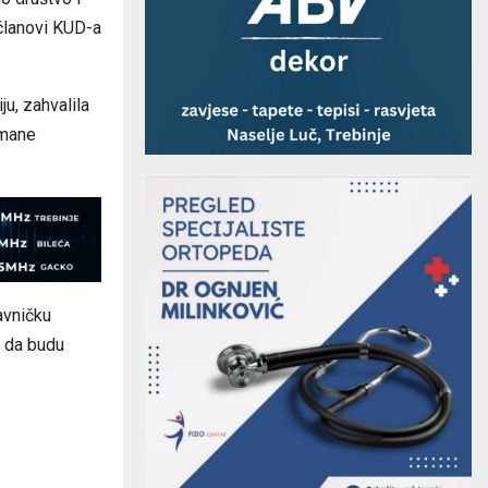
 članovi KUD-a
u, zahvalila
umane
avničku
u da budu