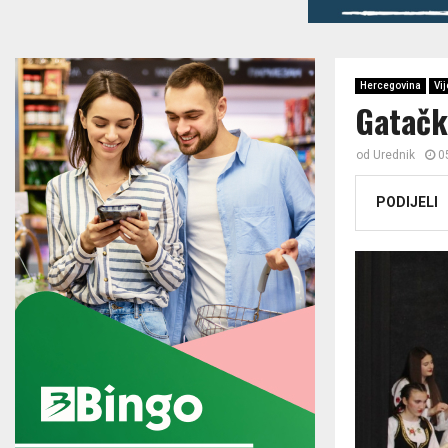
Hercegovina
Vij
Gatački
od
Urednik
0
PODIJELI