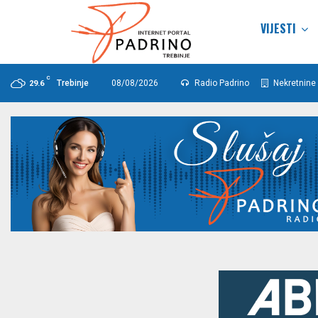
VIJESTI
C
Trebinje
08/08/2026
Radio Padrino
Nekretnine 
29.6