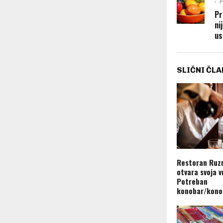
P
Pr
ni
us
SLIČNI ČLA
Restoran Ruz
otvara svoja v
Potreban
konobar/kono