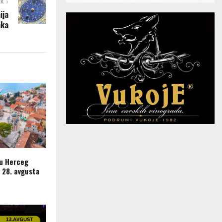
AK
ija
aka
 u Herceg
 28. avgusta