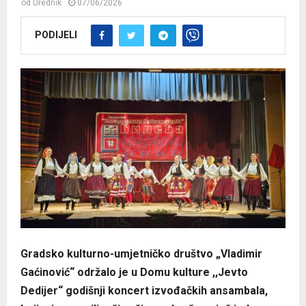
od
Urednik
07/06/2026
PODIJELI
Gradsko kulturno-umjetničko društvo „Vladimir
Gaćinović“ održalo je u Domu kulture ,,Jevto
Dedijer“ godišnji koncert izvođačkih ansambala,