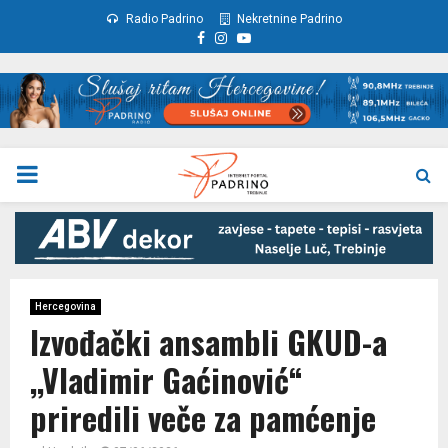
Radio Padrino
Nekretnine Padrino
Facebook
Instagram
Youtube
PRIMARY
MENU
Hercegovina
Izvođački ansambli GKUD-a
,,Vladimir Gaćinović“
priredili veče za pamćenje