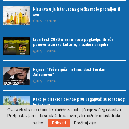
Nisu sva ulja ista: Jedna greška može promijeniti
sve
07/08/2026
Lipa Fest 2026 ulazi u novo poglavlje: Bileća
ponovo u znaku kulture, muzike i smijeha
07/08/2026
Najava: “Veče riječi i istine: Gost Lordan
Zafranović”
07/08/2026
Kako je direktor postao prvi uzgajivač autohtonog
kukuruza
Ova web stranica koristi kolačiće za poboljšanje vašeg iskustva.
07/08/2026
Pretpostavljamo da se slažete sa ovim, ali možete odustati ako
želite.
Prihvati
Pročitaj više
Ko sve ima pravo na povrat PDV-a za kupovinu
prvog stana?