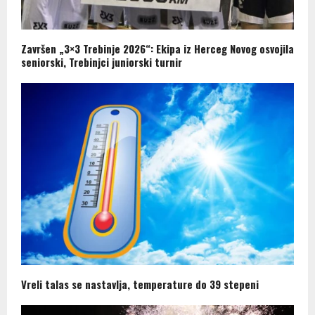
Završen „3×3 Trebinje 2026“: Ekipa iz Herceg Novog osvojila
seniorski, Trebinjci juniorski turnir
Vreli talas se nastavlja, temperature do 39 stepeni