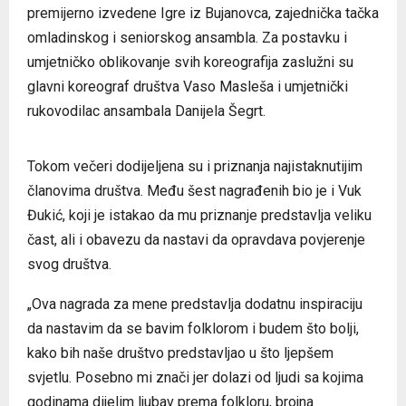
premijerno izvedene Igre iz Bujanovca, zajednička tačka
omladinskog i seniorskog ansambla. Za postavku i
umjetničko oblikovanje svih koreografija zaslužni su
glavni koreograf društva Vaso Masleša i umjetnički
rukovodilac ansambala Danijela Šegrt.
Tokom večeri dodijeljena su i priznanja najistaknutijim
članovima društva. Među šest nagrađenih bio je i Vuk
Đukić, koji je istakao da mu priznanje predstavlja veliku
čast, ali i obavezu da nastavi da opravdava povjerenje
svog društva.
„Ova nagrada za mene predstavlja dodatnu inspiraciju
da nastavim da se bavim folklorom i budem što bolji,
kako bih naše društvo predstavljao u što ljepšem
svjetlu. Posebno mi znači jer dolazi od ljudi sa kojima
godinama dijelim ljubav prema folkloru, brojna