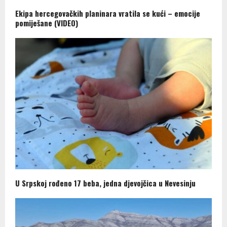
Ekipa hercegovačkih planinara vratila se kući – emocije
pomiješane (VIDEO)
U Srpskoj rođeno 17 beba, jedna djevojčica u Nevesinju