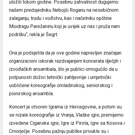
uložili tokom godine. Posebnu zahvalnost dugujemo
našem predsjedniku Nebojši Roganu na nesebičnom
zalaganju, trudu i vođstvu, kao i načelniku opštine
Miodragu Parežaninu koji je uvijek uz nas i pruža nam
podršku“, rekla je Šegrt.
Ona je podsjetila da je ove godine napravljen značajan
organizacioni iskorak razdvajanjem koncerata dječjih i
izvođačkih ansambala, što je publici omogućilo da u
potpunosti doživi tehnički zahtjevnije i umjetnički
uobličene koreografije omladinskog, seniorskog i
pionirskog ansambla.
Koncert je otvoren Igrama iz Hercegovine, a potom su
se nizale koreografije iz Vranja, Vlaške igre, premijerno
izvedene Ciganske igre, Igre iz Pirota, Igre sa Kosova i
Crnorječje. Posebnu pažnju publike privukle su i