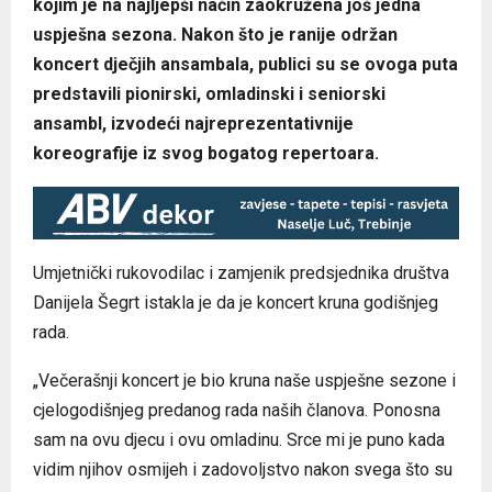
kojim je na najljepši način zaokružena još jedna
uspješna sezona. Nakon što je ranije održan
koncert dječjih ansambala, publici su se ovoga puta
predstavili pionirski, omladinski i seniorski
ansambl, izvodeći najreprezentativnije
koreografije iz svog bogatog repertoara.
Umjetnički rukovodilac i zamjenik predsjednika društva
Danijela Šegrt istakla je da je koncert kruna godišnjeg
rada.
„Večerašnji koncert je bio kruna naše uspješne sezone i
cjelogodišnjeg predanog rada naših članova. Ponosna
sam na ovu djecu i ovu omladinu. Srce mi je puno kada
vidim njihov osmijeh i zadovoljstvo nakon svega što su