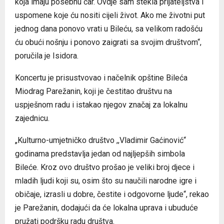
koja imaju posebnu čar. Ovdje sam stekla prijateljstva i
uspomene koje ću nositi cijeli život. Ako me životni put
jednog dana ponovo vrati u Bileću, sa velikom radošću
ću obući nošnju i ponovo zaigrati sa svojim društvom“,
poručila je Isidora.
Koncertu je prisustvovao i načelnik opštine Bileća
Miodrag Parežanin, koji je čestitao društvu na
uspješnom radu i istakao njegov značaj za lokalnu
zajednicu.
„Kulturno-umjetničko društvo ,,Vladimir Gaćinović“
godinama predstavlja jedan od najljepših simbola
Bileće. Kroz ovo društvo prošao je veliki broj djece i
mladih ljudi koji su, osim što su naučili narodne igre i
običaje, izrasli u dobre, čestite i odgovorne ljude“, rekao
je Parežanin, dodajući da će lokalna uprava i ubuduće
pružati podršku radu društva.