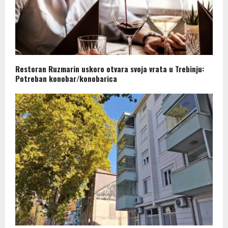
Restoran Ruzmarin uskoro otvara svoja vrata u Trebinju:
Potreban konobar/konobarica