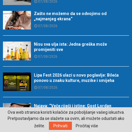
07/08/2026
Zašto ne možemo da se odvojimo od
„najmanjeg ekrana“
07/08/2026
Nisu sva ulja ista: Jedna greška može
promijeniti sve
07/08/2026
Lipa Fest 2026 ulazi u novo poglavlje: Bileća
ponovo u znaku kulture, muzike i smijeha
07/08/2026
Najava: “Veče riječi i istine: Gost Lordan
Zafranović”
Ova web stranica koristi kolačiće za poboljšanje vašeg iskustva.
07/08/2026
Pretpostavljamo da se slažete sa ovim, ali možete odustati ako
želite.
Prihvati
Pročitaj više