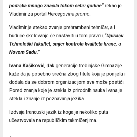
podrška mnogo značila tokom četiri godine
“
rekao je
Vladimir za portal
Hercegovina promo.
Vladimir je stekao zvanje prehrambeni tehničar, a i
buduće školovanje će nastaviti u tom pravcu, “
U
pisaću
Tehnološki fakultet, smjer kontrola kvaliteta hrane, u
Novom Sadu.”
Ivana Kašiković
, đak generacije trebinjske Gimnazije
kaže da je posebno srećna zbog titule koju je ponijela i
dodala da se dobrom organizacijom sve može postići.
Pored znanja koje je stekla iz prirodnih nauka Ivana je
stekla i znanje iz poznavanja jezika.
Izdvaja francuski jezik iz koga je nekoliko puta
učestvovala na republičkim takmičenjima.