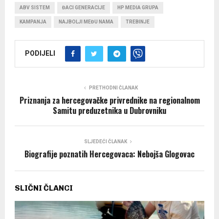
ABV SISTEM
ĐACI GENERACIJE
HP MEDIA GRUPA
KAMPANJA
NAJBOLJI MEĐU NAMA
TREBINJE
PODIJELI
PRETHODNI ČLANAK
Priznanja za hercegovačke privrednike na regionalnom
Samitu preduzetnika u Dubrovniku
SLJEDEĆI ČLANAK
Biografije poznatih Hercegovaca: Nebojša Glogovac
SLIČNI ČLANCI