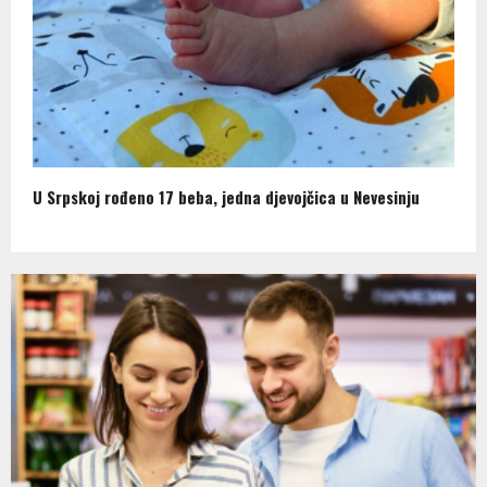
U Srpskoj rođeno 17 beba, jedna djevojčica u Nevesinju