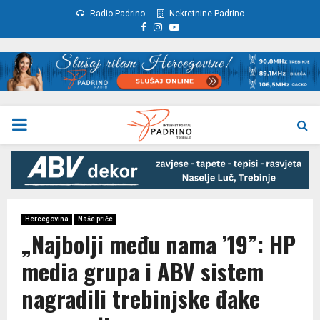
Radio Padrino
Nekretnine Padrino
Facebook
Instagram
Youtube
PRIMARY
MENU
Hercegovina
Naše priče
„Najbolji među nama ’19”: HP
media grupa i ABV sistem
nagradili trebinjske đake