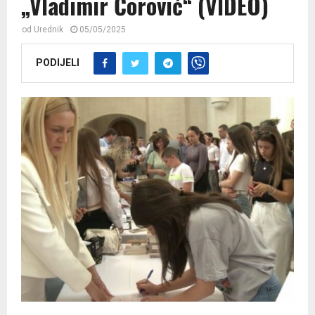
„Vladimir Ćorović“ (VIDEO)
od
Urednik
05/05/2025
PODIJELI