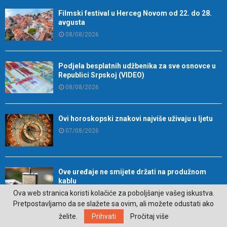
Filmski festival u Herceg Novom od 22. do 28.
avgusta
08/08/2026
Podjela besplatnih udžbenika za sve osnovce u
Republici Srpskoj (VIDEO)
08/08/2026
Ovi horoskopski znakovi najviše uživaju u ljetu
07/08/2026
Ove uređaje ne smijete držati na produžnom
kablu
Ova web stranica koristi kolačiće za poboljšanje vašeg iskustva.
07/08/2026
Pretpostavljamo da se slažete sa ovim, ali možete odustati ako
Supernova predstavila „Super Sovu“ – novog AI
želite.
Prihvati
Pročitaj više
asistenta