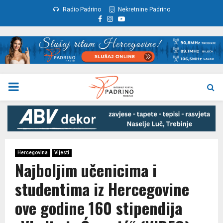
Radio Padrino
Nekretnine Padrino
Facebook
Instagram
Youtube
PRIMARY
MENU
Hercegovina
Vijesti
Najboljim učenicima i
studentima iz Hercegovine
ove godine 160 stipendija