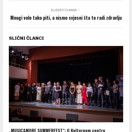
SLJEDEĆI ČLANAK
Mnogi vole tako piti, a nismo svjesni šta to radi zdravlju
SLIČNI ČLANCI
„MUSIC&MORE SUMMERFEST“: U Kulturnom centru