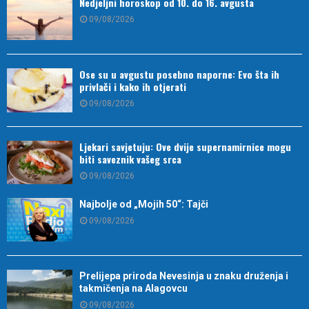
Nedjeljni horoskop od 10. do 16. avgusta
09/08/2026
Ose su u avgustu posebno naporne: Evo šta ih
privlači i kako ih otjerati
09/08/2026
Ljekari savjetuju: Ove dvije supernamirnice mogu
biti saveznik vašeg srca
09/08/2026
Najbolje od „Mojih 50“: Tajči
09/08/2026
Prelijepa priroda Nevesinja u znaku druženja i
takmičenja na Alagovcu
09/08/2026