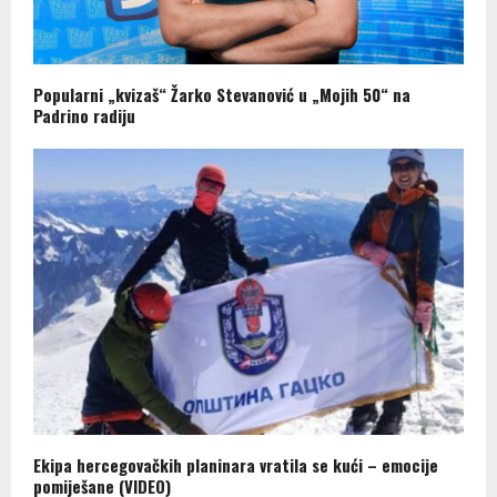
Popularni „kvizaš“ Žarko Stevanović u „Mojih 50“ na
Padrino radiju
Ekipa hercegovačkih planinara vratila se kući – emocije
pomiješane (VIDEO)