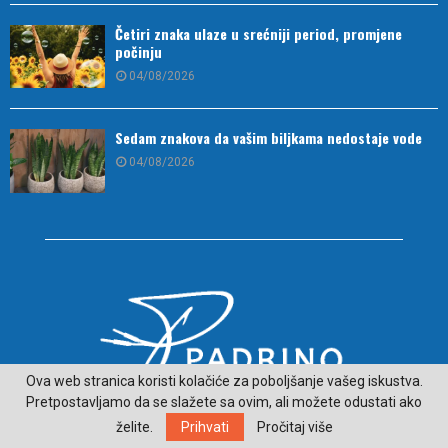
Četiri znaka ulaze u srećniji period, promjene
počinju
04/08/2026
Sedam znakova da vašim biljkama nedostaje vode
04/08/2026
Ova web stranica koristi kolačiće za poboljšanje vašeg iskustva.
Pretpostavljamo da se slažete sa ovim, ali možete odustati ako
O NAMA
želite.
Prihvati
Pročitaj više