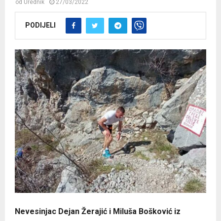
od
Urednik
27/03/2022
PODIJELI
Nevesinjac Dejan Žerajić i Miluša Bošković iz