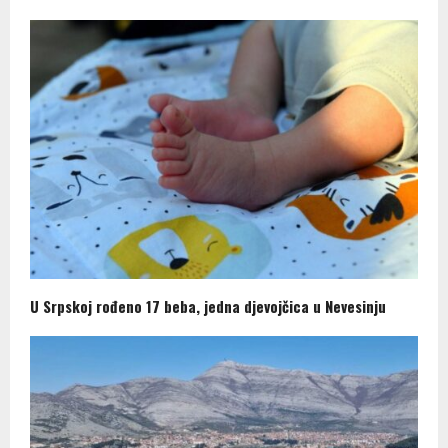
U Srpskoj rođeno 17 beba, jedna djevojčica u Nevesinju