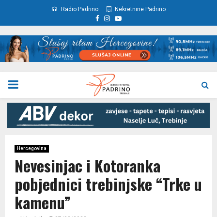
Radio Padrino
Nekretnine Padrino
Facebook
Instagram
Youtube
PRIMARY
MENU
Hercegovina
Nevesinjac i Kotoranka
pobjednici trebinjske “Trke u
kamenu”