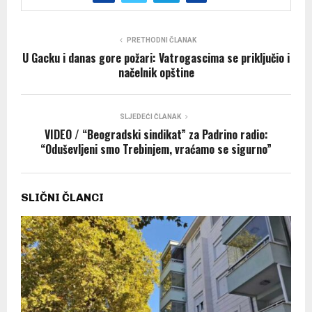
PRETHODNI ČLANAK
U Gacku i danas gore požari: Vatrogascima se priključio i
načelnik opštine
SLJEDEĆI ČLANAK
VIDEO / “Beogradski sindikat” za Padrino radio:
“Oduševljeni smo Trebinjem, vraćamo se sigurno”
SLIČNI ČLANCI