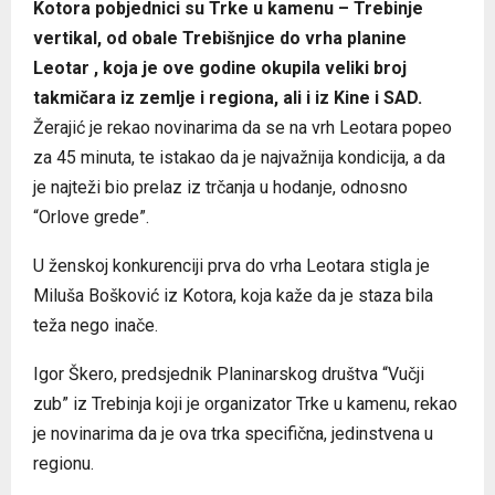
Kotora pobjednici su Trke u kamenu – Trebinje
vertikal, od obale Trebišnjice do vrha planine
Leotar , koja je ove godine okupila veliki broj
takmičara iz zemlje i regiona, ali i iz Kine i SAD.
Žerajić je rekao novinarima da se na vrh Leotara popeo
za 45 minuta, te istakao da je najvažnija kondicija, a da
je najteži bio prelaz iz trčanja u hodanje, odnosno
“Orlove grede”.
U ženskoj konkurenciji prva do vrha Leotara stigla je
Miluša Bošković iz Kotora, koja kaže da je staza bila
teža nego inače.
Igor Škero, predsjednik Planinarskog društva “Vučji
zub” iz Trebinja koji je organizator Trke u kamenu, rekao
je novinarima da je ova trka specifična, jedinstvena u
regionu.