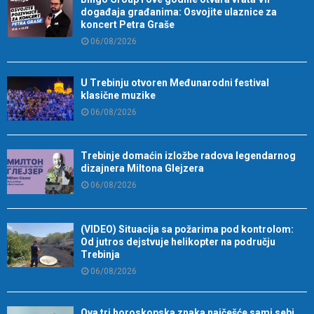
događaja građanima: Osvojite ulaznice za
koncert Petra Graše
06/08/2026
U Trebinju otvoren Međunarodni festival
klasične muzike
06/08/2026
Trebinje domaćin izložbe radova legendarnog
dizajnera Miltona Glejzera
06/08/2026
(VIDEO) Situacija sa požarima pod kontrolom:
Od jutros dejstvuje helikopter na području
Trebinja
06/08/2026
Ova tri horoskopska znaka najčešće sami sebi