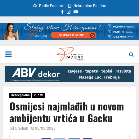
Radio Padrino
Nekretnine Padrino
Facebook
Instagram
Youtube
PRIMARY
MENU
Hercegovina
Vijesti
Osmijesi najmlađih u novom
ambijentu vrtića u Gacku
od
Urednik
06/05/2026