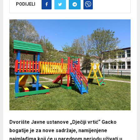
PODIJELI
Dvorište Javne ustanove „Dječiji vrtić“ Gacko
bogatije je za nove sadržaje, namijenjene
najmlađima koji će u narednom periodu uživati u