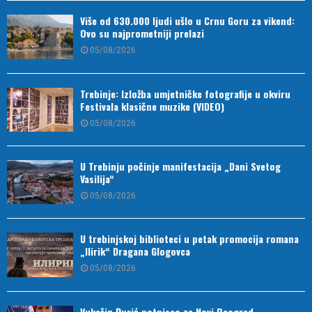
Više od 630.000 ljudi ušlo u Crnu Goru za vikend:
Ovo su najprometniji prelazi
05/08/2026
Trebinje: Izložba umjetničke fotografije u okviru
Festivala klasične muzike (VIDEO)
05/08/2026
U Trebinju počinje manifestacija „Dani Svetog
Vasilija“
05/08/2026
U trebinjskoj biblioteci u petak promocija romana
„Ilirik“ Dragana Glogovca
05/08/2026
Vukašin Đurić potpisao za Novi Beograd