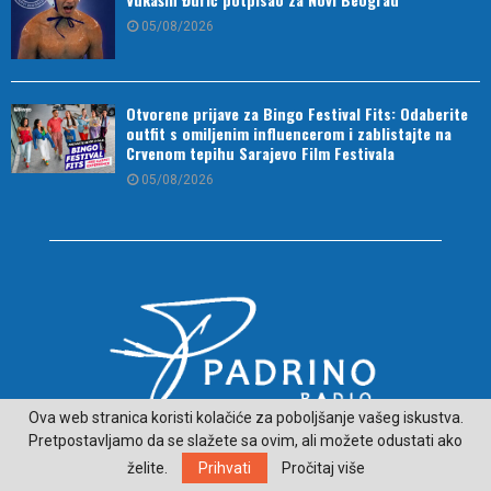
05/08/2026
Otvorene prijave za Bingo Festival Fits: Odaberite
outfit s omiljenim influencerom i zablistajte na
Crvenom tepihu Sarajevo Film Festivala
05/08/2026
Ova web stranica koristi kolačiće za poboljšanje vašeg iskustva.
Pretpostavljamo da se slažete sa ovim, ali možete odustati ako
O NAMA
želite.
Prihvati
Pročitaj više
ČITAJ VIJESTI SA LJEPŠE STRANE HERCEGOVINE - padrino.ba