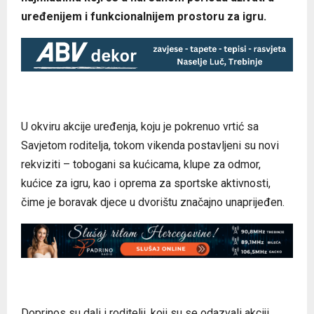
uređenijem i funkcionalnijem prostoru za igru.
U okviru akcije uređenja, koju je pokrenuo vrtić sa
Savjetom roditelja, tokom vikenda postavljeni su novi
rekviziti – tobogani sa kućicama, klupe za odmor,
kućice za igru, kao i oprema za sportske aktivnosti,
čime je boravak djece u dvorištu značajno unaprijeđen.
Doprinos su dali i roditelji, koji su se odazvali akciji