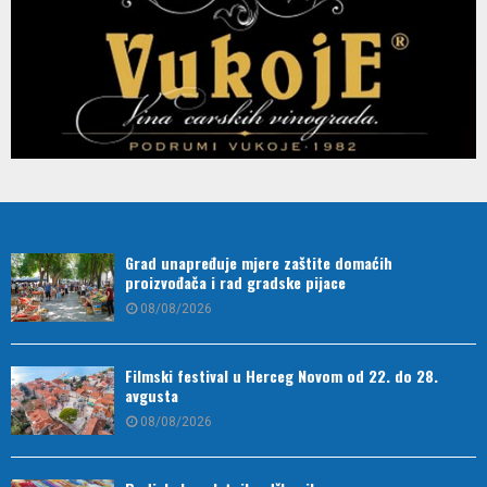
Grad unapređuje mjere zaštite domaćih
proizvođača i rad gradske pijace
08/08/2026
Filmski festival u Herceg Novom od 22. do 28.
avgusta
08/08/2026