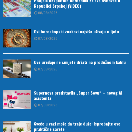
Podjela besplatnih udžbenika za sve osnovce u
Republici Srpskoj (VIDEO)
08/08/2026
Ovi horoskopski znakovi najviše uživaju u ljetu
07/08/2026
Ove uređaje ne smijete držati na produžnom kablu
07/08/2026
Supernova predstavila „Super Sovu“ – novog AI
asistenta
07/08/2026
Cveće u vazi može da traje duže: Isprobajte ove
praktične savete