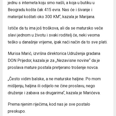
jednu s interneta koju smo našli, a koja u butiku u
Beogradu košta čak 415 evra. Nas će i šivanje i
materijal koštati oko 300 KM“, kazala je Marijana.
Ističe da tu ima još troškova, ali da se matursko veče
slavi jednom u životu i svaki roditelj će, neki veoma
teško u današnje vrijeme, ipak naći način da to sve plati.
Murisa Marić, izvršna direktorica Udruženja gradana
DON Prijedor, kazala je za „Nezavisne novine“ da je
proslava mature postala pretjerano trošenje novca.
„Često vidim balske, a ne maturske haljine. Po mom
mišljenju, haljina ili odijelo ne čine proslavu, nego
druženje i zabava sa drugarima“, kazala je Marićeva.
Prema njenim riječima, kod nas je sve postalo
preskupo.