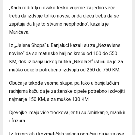
„Kada roditelji u ovako teško vrijeme za jedno veče
treba da izdvoje toliko novca, onda djeca treba da se
zapitaju da li je to stvarno neophodno“, kazala je
Marićeva.
Iz „Jelena Shopa“ u Banjaluci kazali su za „Nezavisne
novine“ da se maturske haljine kreću od 100 do 550
KM, dok iz banjalučkog butika „Nikola S“ ističu da je za
muško odijelo potrebeno izdvojiti od 250 do 750 KM.
Obuća je takođe veoma skupa, pa tako u banjalučkim
radnjama kažu da je za ženske cipele potrebno izdvojiti
najmanje 150 KM, a za muške 130 KM.
Djevojke imaju više troškova jer tu su šminkanje, manikir
i frizura.
Iz frizerskih i kozmetičkih salona poručuju da je za ove