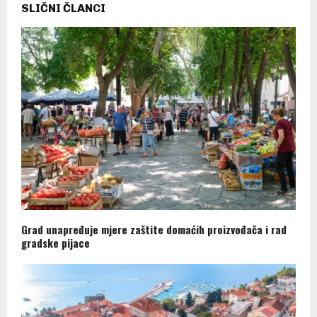
SLIČNI ČLANCI
Grad unapređuje mjere zaštite domaćih proizvođača i rad
gradske pijace