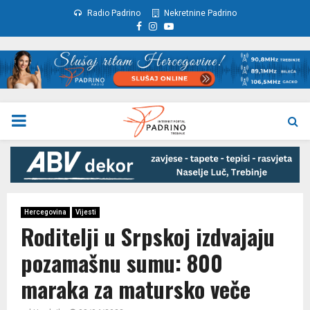
Radio Padrino
Nekretnine Padrino
Facebook
Instagram
Youtube
PRIMARY
MENU
Hercegovina
Vijesti
Roditelji u Srpskoj izdvajaju
pozamašnu sumu: 800
maraka za matursko veče