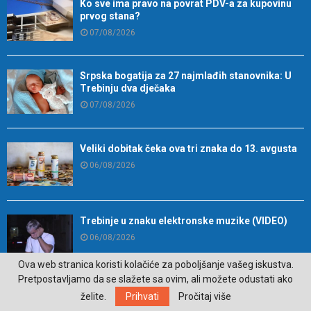
Ko sve ima pravo na povrat PDV-a za kupovinu
prvog stana?
07/08/2026
Srpska bogatija za 27 najmlađih stanovnika: U
Trebinju dva dječaka
07/08/2026
Veliki dobitak čeka ova tri znaka do 13. avgusta
06/08/2026
Trebinje u znaku elektronske muzike (VIDEO)
06/08/2026
Ova web stranica koristi kolačiće za poboljšanje vašeg iskustva.
Pretpostavljamo da se slažete sa ovim, ali možete odustati ako
Namirnica koja je idealna za zdravlje mozga
želite.
Prihvati
Pročitaj više
06/08/2026