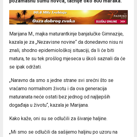
pozamašnu sumu novca, tačnije oko 800 maraka.
Marijana M., majka maturantkinje banjalučke Gimnazije,
kazala je za „Nezavisne novine“ da donedavno nisu ni
znali, shodno epidemiološkoj situaciji, da li će biti
matura, te su tek prošlog mjeseca u školi saznali da će
se ipak održati.
„Naravno da smo s jedne strane svi srećni što se
vraćamo normalnom životu i da ova generacija
maturanata neće ostati bez jednog od najljepših
događaja u životu“, kazala je Marijana.
Kako kaže, oni su se odlučili za šivanje haljine.
„Mi smo se odlučili da sašijemo haljinu po uzoru na