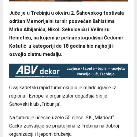
Juče je u Trebinju u okviru 2. Šahovskog festivala
održan Memorijalni turnir posvećen šahistima
Mirku Albijaniću, Nikoli Sekuloviću i Velimiru
Remetiću, na kojem je petnaestogodišnji Čedomir
Košutić u kategoriji do 18 godina bio najbolji i
osvojio zlatnu medalju.
Ovaj kadetski rapid turnir okupio je mlade igrače iz
regiona i Evrope, a organizator događaja bio je
Šahovski klub „Tribunija“.
Na turniru je učešće uzelo 55 djece. ŠK „Mladost“
Gacko zahvaljuje se prijateljima iz Trebinja na dobroj
organizaciji i lijepom druženju.