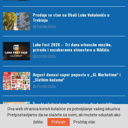
Prodaje se stan na Obali Luke Vukalovića u
Trebinju
04/08/2026
Lake Fest 2026 – Tri dana vrhunske muzike,
prirode i nezaboravne atmosfere u Nikšiću
03/08/2026
Avgust donosi super popuste u „SL Marketima“ i
„Slatkim kućama“
03/08/2026
Ženski pčelinjak iz Hercegovine dio turističke
ponude Nacionalne geografije (VIDEO)
Ova web stranica koristi kolačiće za poboljšanje vašeg iskustva.
Pretpostavljamo da se slažete sa ovim, ali možete odustati ako
03/08/2026
želite.
Prihvati
Pročitaj više