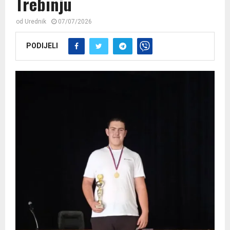
Trebinju
od
Urednik
07/07/2026
PODIJELI