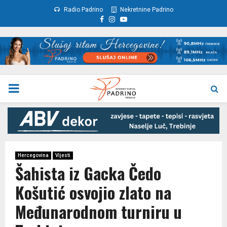
Radio Padrino
Nekretnine Padrino
Facebook
Instagram
Youtube
PRIMARY
MENU
Hercegovina
Vijesti
Šahista iz Gacka Čedo
Košutić osvojio zlato na
Međunarodnom turniru u