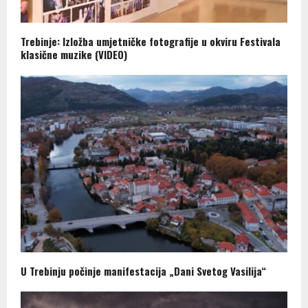
Trebinje: Izložba umjetničke fotografije u okviru Festivala
klasične muzike (VIDEO)
U Trebinju počinje manifestacija „Dani Svetog Vasilija“