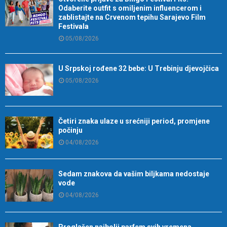
Odaberite outfit s omiljenim influencerom i
zablistajte na Crvenom tepihu Sarajevo Film
Festivala
05/08/2026
U Srpskoj rođene 32 bebe: U Trebinju djevojčica
05/08/2026
Četiri znaka ulaze u srećniji period, promjene
počinju
04/08/2026
Sedam znakova da vašim biljkama nedostaje
vode
04/08/2026
Proglašen najbolji parfem svih vremena