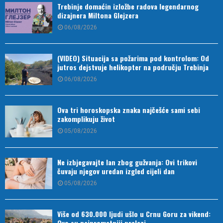
Trebinje domaćin izložbe radova legendarnog
dizajnera Miltona Glejzera
06/08/2026
(VIDEO) Situacija sa požarima pod kontrolom: Od
jutros dejstvuje helikopter na području Trebinja
06/08/2026
Ova tri horoskopska znaka najčešće sami sebi
zakomplikuju život
05/08/2026
Ne izbjegavajte lan zbog gužvanja: Ovi trikovi
čuvaju njegov uredan izgled cijeli dan
05/08/2026
Više od 630.000 ljudi ušlo u Crnu Goru za vikend:
Ovo su najprometniji prelazi