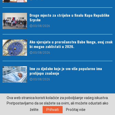
Drugo mjesto za strijelce u finalu Kupa Republike
Srpske
03/08/2026
Ako vjerujete u proročanstva Babe Vange, ovaj znak
bi mogao zablistati u 2026.
03/08/2026
Ime za dječake koje je sve više popularno ima
prelijepo značenje
03/08/2026
Ova web stranica koristi kolačiće za poboljšanje vašeg iskustva.
Pretpostavljamo da se slažete sa ovim, ali možete odustati ako
želite.
Prihvati
Pročitaj više