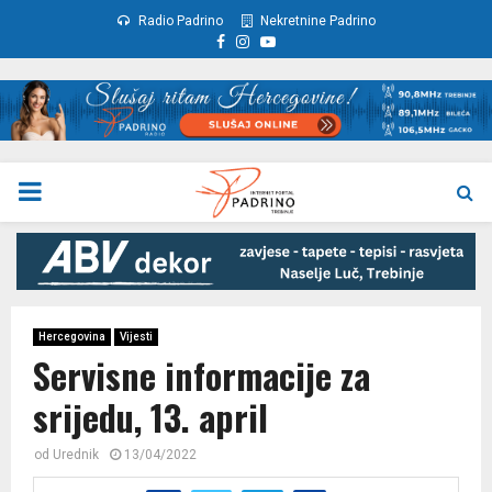
Radio Padrino
Nekretnine Padrino
Facebook
Instagram
Youtube
PRIMARY
MENU
Hercegovina
Vijesti
Servisne informacije za
srijedu, 13. april
od
Urednik
13/04/2022