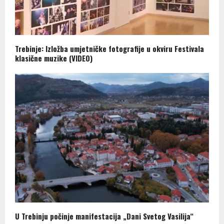
Trebinje: Izložba umjetničke fotografije u okviru Festivala
klasične muzike (VIDEO)
U Trebinju počinje manifestacija „Dani Svetog Vasilija“