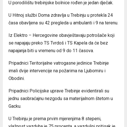
U porodilištu trebinjske bolnice rođen je jedan dječak.
U Hitnoj službi Doma zdravlja u Trebinju u protekla 24
časa obavljena su 42 pregleda u ambulanti i 9 na terenu.
Iz Elektro – Hercegovine obavještavaju potrošače koji
se napajaju preko TS Tvrdoš i TS Kapela da će bez
napajanja biti u vremenu od 9 do 11 časova.
Pripadnici Teritorijalne vatrogasne jedinice Trebinje
imali dvije intervencije na požarima na Ljubomiru i
Obodini.
Pripadnici Policijske uprave Trebinje evidentirali su
jednu saobraćajnu nezgodu sa materijalnom štetom u
Gacku.
U Trebinju je prema prvim mjerenjima 8 stepeni,
vlažnost vazduha je 75 procenta, a vazdušni pritisak je