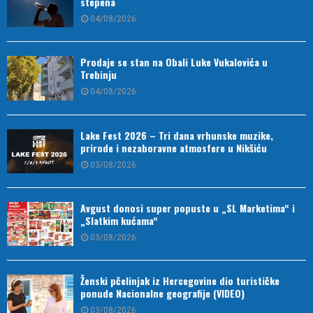
stepena
04/08/2026
Prodaje se stan na Obali Luke Vukalovića u
Trebinju
04/08/2026
Lake Fest 2026 – Tri dana vrhunske muzike,
prirode i nezaboravne atmosfere u Nikšiću
03/08/2026
Avgust donosi super popuste u „SL Marketima“ i
„Slatkim kućama“
03/08/2026
Ženski pčelinjak iz Hercegovine dio turističke
ponude Nacionalne geografije (VIDEO)
03/08/2026