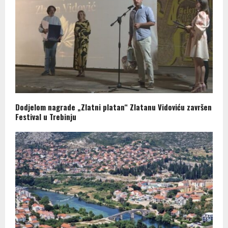
Dodjelom nagrade „Zlatni platan“ Zlatanu Vidoviću završen
Festival u Trebinju