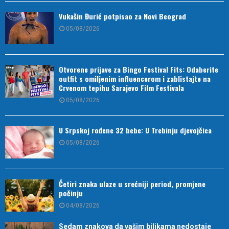
Vukašin Đurić potpisao za Novi Beograd
05/08/2026
Otvorene prijave za Bingo Festival Fits: Odaberite
outfit s omiljenim influencerom i zablistajte na
Crvenom tepihu Sarajevo Film Festivala
05/08/2026
U Srpskoj rođene 32 bebe: U Trebinju djevojčica
05/08/2026
Četiri znaka ulaze u srećniji period, promjene
počinju
04/08/2026
Sedam znakova da vašim biljkama nedostaje