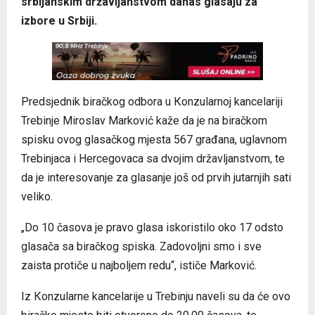
srbijanskim državljanstvom danas glasaju za
izbore u Srbiji.
Predsjednik biračkog odbora u Кonzularnoj kancelariji
Trebinje Miroslav Marković kaže da je na biračkom
spisku ovog glasačkog mjesta 567 građana, uglavnom
Trebinjaca i Hercegovaca sa dvojim državljanstvom, te
da je interesovanje za glasanje još od prvih jutarnjih sati
veliko.
„Do 10 časova je pravo glasa iskoristilo oko 17 odsto
glasača sa biračkog spiska. Zadovoljni smo i sve
zaista protiče u najboljem redu“, ističe Marković.
Iz Кonzularne kancelarije u Trebinju naveli su da će ovo