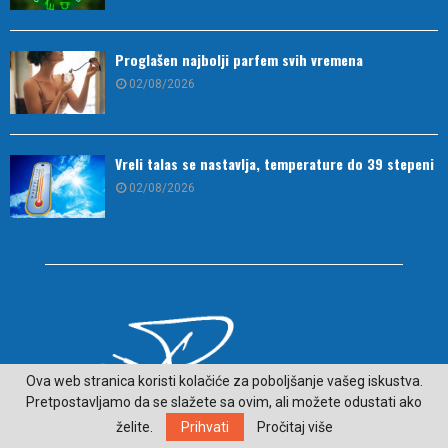
Proglašen najbolji parfem svih vremena
02/08/2026
Vreli talas se nastavlja, temperature do 39 stepeni
02/08/2026
Ova web stranica koristi kolačiće za poboljšanje vašeg iskustva.
Pretpostavljamo da se slažete sa ovim, ali možete odustati ako
želite.
Prihvati
Pročitaj više