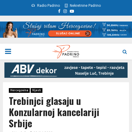
Radio Padrino
Nekretnine Padrino
Facebook
Instagram
Youtube
PRIMARY
MENU
Hercegovina
Vijesti
Trebinjci glasaju u
Konzularnoj kancelariji
Srbije