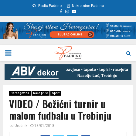
Radio Padrino
Nekretnine Padrino
Facebook
Instagram
Youtube
PRIMARY
MENU
Hercegovina
Naše priče
Sport
VIDEO / Božićni turnir u
malom fudbalu u Trebinju
od
Urednik
18/01/2018