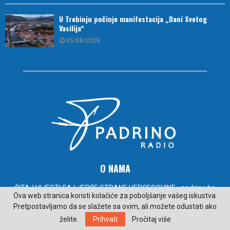
U Trebinju počinje manifestacija „Dani Svetog
Vasilija“
05/08/2026
O NAMA
ČITAJ VIJESTI SA LJEPŠE STRANE HERCEGOVINE - padrino.ba
Ova web stranica koristi kolačiće za poboljšanje vašeg iskustva.
Kontakt:
radiopadrino@gmail.com
Pretpostavljamo da se slažete sa ovim, ali možete odustati ako
želite.
Prihvati
Pročitaj više