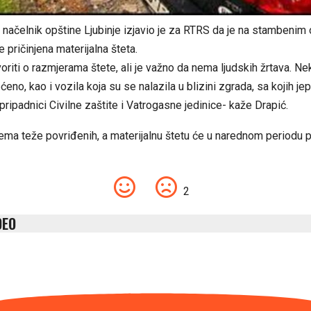
 načelnik opštine Ljubinje izjavio je za RTRS da je na stambenim 
 pričinjena materijalna šteta.
oriti o razmjerama štete, ali je važno da nema ljudskih žrtava. Nek
ćeno, kao i vozila koja su se nalazila u blizini zgrada, sa kojih je
pripadnici Civilne zaštite i Vatrogasne jedinice- kaže Drapić.
ema teže povriđenih, a materijalnu štetu će u narednom periodu pr
2
DEO