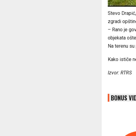
Stevo Drapić,
zgradi opštine
– Rano je gov
objekata ošte
Na terenu su 
Kako ističe n
Izvor: RTRS
BONUS VI