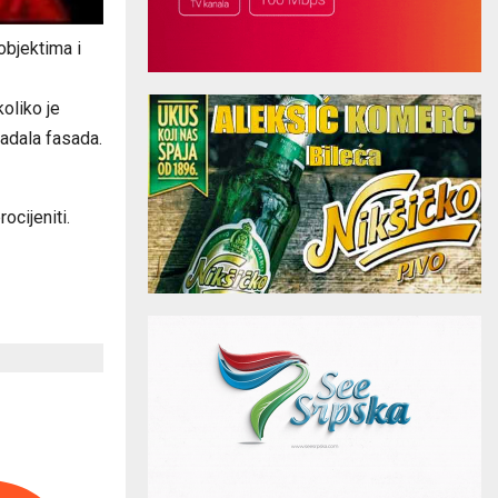
objektima i
oliko je
padala fasada.
ocijeniti.