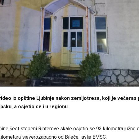
ideo iz opštine Ljubinje nakon zemljotresa, koji je večeras
psku, a osjetio se i u regionu.
čine šest stepeni Rihterove skale osjetio se 93 kilometra južno 
ilometara sjeverozapadno od Bileće, javlja EMSC.