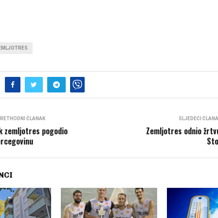
EMLJOTRES
RETHODNI ČLANAK
SLJEDEĆI ČLAN
k zemljotres pogodio
Zemljotres odnio žrtv
rcegovinu
St
NCI