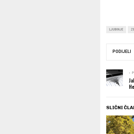
LJUBINJE
Z
PODIJELI
P
Ja
He
SLIČNI ČLA