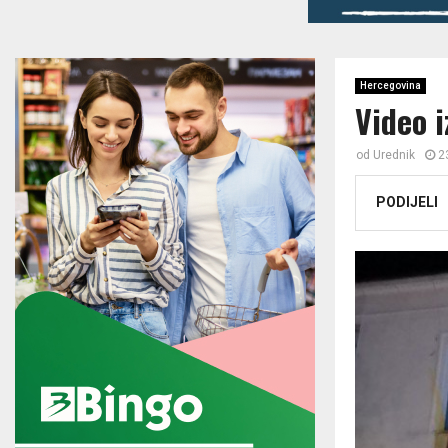
Hercegovina
Video i
od
Urednik
2
PODIJELI