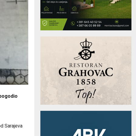
 pogodio
od Sarajeva