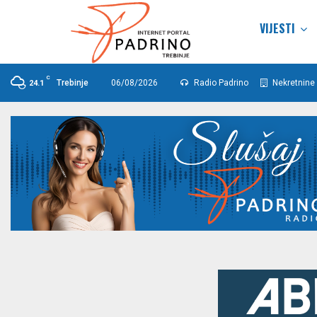
VIJESTI
C
Trebinje
06/08/2026
Radio Padrino
Nekretnine 
24.1