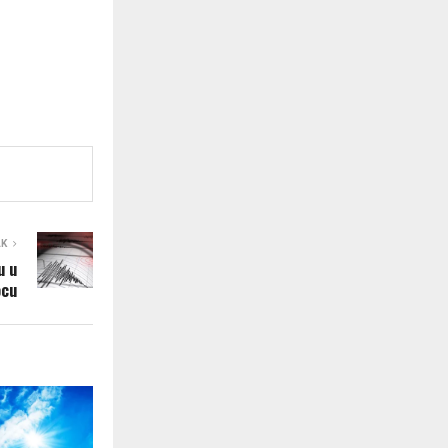
AK
u u
ocu