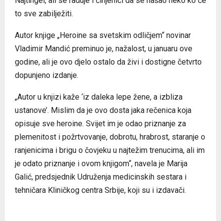
Najtingel, ali se raduje i činjenici da se našao neko ko će
to sve zabilježiti.
Autor knjige „Heroine sa svetskim odličjem“ novinar
Vladimir Mandić preminuo je, nažalost, u januaru ove
godine, ali je ovo djelo ostalo da živi i dostigne četvrto
dopunjeno izdanje.
„Autor u knjizi kaže ‘iz daleka lepe žene, a izbliza
ustanove’. Mislim da je ovo dosta jaka rečenica koja
opisuje sve heroine. Svijet im je odao priznanje za
plemenitost i požrtvovanje, dobrotu, hrabrost, staranje o
ranjenicima i brigu o čovjeku u najtežim trenucima, ali im
je odato priznanje i ovom knjigom“, navela je Marija
Galić, predsjednik Udruženja medicinskih sestara i
tehničara Kliničkog centra Srbije, koji su i izdavači.