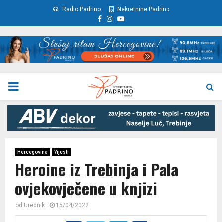
Radio Padrino
Nekretnine Padrino
Facebook
Instagram
Youtube
PRIMARY
MENU
Hercegovina
Vijesti
Heroine iz Trebinja i Pala
ovjekovječene u knjizi
od
Urednik
15/04/2022