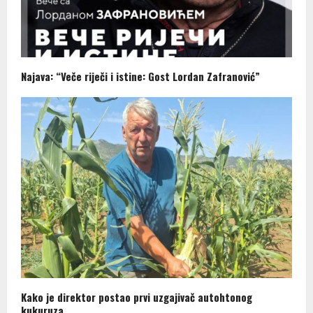
Najava: “Veče riječi i istine: Gost Lordan Zafranović”
Kako je direktor postao prvi uzgajivač autohtonog
kukuruza