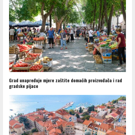
Grad unapređuje mjere zaštite domaćih proizvođača i rad
gradske pijace