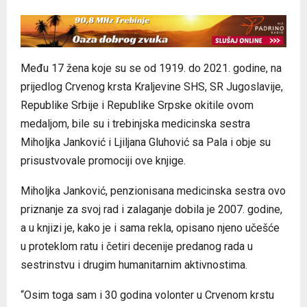
Među 17 žena koje su se od 1919. do 2021. godine, na
prijedlog Crvenog krsta Kraljevine SHS, SR Jugoslavije,
Republike Srbije i Republike Srpske okitile ovom
medaljom, bile su i trebinjska medicinska sestra
Miholjka Janković i Ljiljana Gluhović sa Pala i obje su
prisustvovale promociji ove knjige.
Miholjka Janković, penzionisana medicinska sestra ovo
priznanje za svoj rad i zalaganje dobila je 2007. godine,
a u knjizi je, kako je i sama rekla, opisano njeno učešće
u proteklom ratu i četiri decenije predanog rada u
sestrinstvu i drugim humanitarnim aktivnostima.
“Osim toga sam i 30 godina volonter u Crvenom krstu