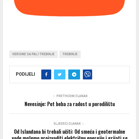
HEROINE SA PAL I TREBINJE
TREBINJE
PODIJELI
PRETHODNI ČLANAK
Nevesinje: Pet beba za radost u porodilištu
SLJEDEĆI ČLANAK
Od Islanđana bi trebali učiti: Od smeća i geotermalne
vode možemo proizvoditi električnu energiju i grijati se