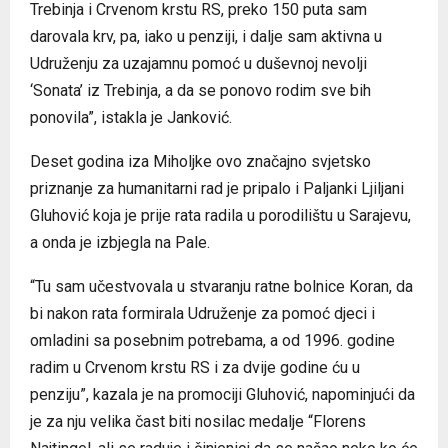
Trebinja i Crvenom krstu RS, preko 150 puta sam
darovala krv, pa, iako u penziji, i dalje sam aktivna u
Udruženju za uzajamnu pomoć u duševnoj nevolji
‘Sonata’ iz Trebinja, a da se ponovo rodim sve bih
ponovila”, istakla je Janković.
Deset godina iza Miholjke ovo značajno svjetsko
priznanje za humanitarni rad je pripalo i Paljanki Ljiljani
Gluhović koja je prije rata radila u porodilištu u Sarajevu,
a onda je izbjegla na Pale.
“Tu sam učestvovala u stvaranju ratne bolnice Koran, da
bi nakon rata formirala Udruženje za pomoć djeci i
omladini sa posebnim potrebama, a od 1996. godine
radim u Crvenom krstu RS i za dvije godine ću u
penziju”, kazala je na promociji Gluhović, napominjući da
je za nju velika čast biti nosilac medalje “Florens