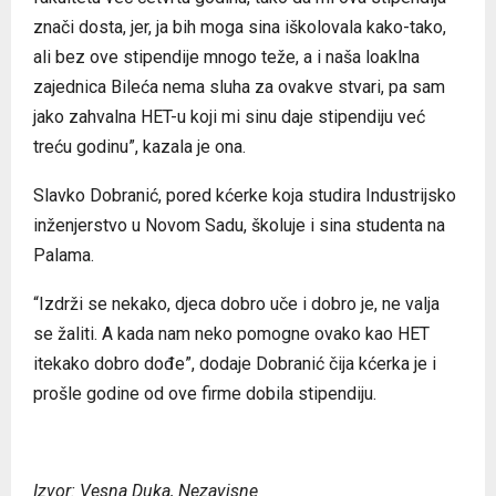
znači dosta, jer, ja bih moga sina iškolovala kako-tako,
ali bez ove stipendije mnogo teže, a i naša loaklna
zajednica Bileća nema sluha za ovakve stvari, pa sam
jako zahvalna HET-u koji mi sinu daje stipendiju već
treću godinu”, kazala je ona.
Slavko Dobranić, pored kćerke koja studira Industrijsko
inženjerstvo u Novom Sadu, školuje i sina studenta na
Palama.
“Izdrži se nekako, djeca dobro uče i dobro je, ne valja
se žaliti. A kada nam neko pomogne ovako kao HET
itekako dobro dođe”, dodaje Dobranić čija kćerka je i
prošle godine od ove firme dobila stipendiju.
Izvor: Vesna Duka, Nezavisne