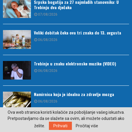
Srpska bogatija za 27 najmlađih stanovnika: U
Trebinju dva dječaka
07/08/2026
Veliki dobitak čeka ova tri znaka do 13. avgusta
06/08/2026
Trebinje u znaku elektronske muzike (VIDEO)
06/08/2026
Namirnica koja je idealna za zdravlje mozga
06/08/2026
Ova web stranica koristi kolačiće za poboljšanje vašeg iskustva.
Pretpostavljamo da se slažete sa ovim, ali možete odustati ako
Bingo Group i ove godine otvara vrata VIP događaja
želite.
Prihvati
Pročitaj više
građanima: Osvojite ulaznice za koncert Petra