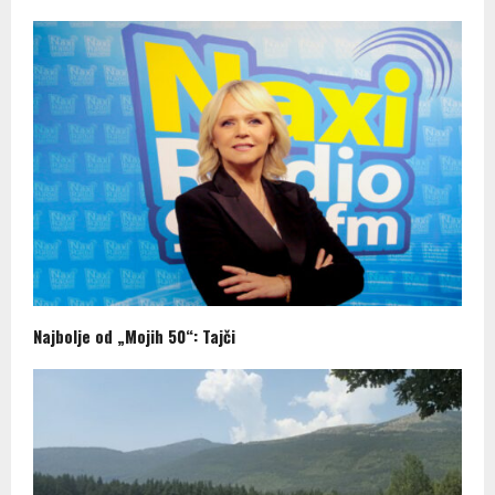
Najbolje od „Mojih 50“: Tajči