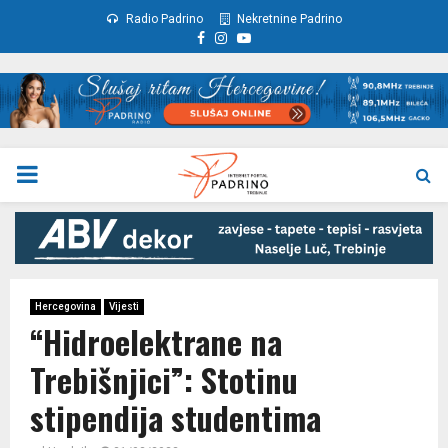
Radio Padrino
Nekretnine Padrino
Facebook
Instagram
Youtube
PRIMARY
MENU
Hercegovina
Vijesti
“Hidroelektrane na
Trebišnjici”: Stotinu
stipendija studentima