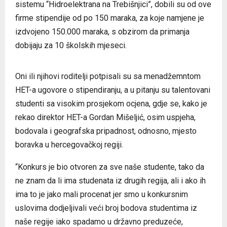
sistemu “Hidroelektrana na Trebišnjici”, dobili su od ove
firme stipendije od po 150 maraka, za koje namjene je
izdvojeno 150.000 maraka, s obzirom da primanja
dobijaju za 10 školskih mjeseci.
Oni ili njihovi roditelji potpisali su sa menadžemntom
HET-a ugovore o stipendiranju, a u pitanju su talentovani
studenti sa visokim prosjekom ocjena, gdje se, kako je
rekao direktor HET-a Gordan Mišeljić, osim uspjeha,
bodovala i geografska pripadnost, odnosno, mjesto
boravka u hercegovačkoj regiji.
“Konkurs je bio otvoren za sve naše studente, tako da
ne znam da li ima studenata iz drugih regija, ali i ako ih
ima to je jako mali procenat jer smo u konkursnim
uslovima dodjeljivali veći broj bodova studentima iz
naše regije iako spadamo u državno preduzeće,