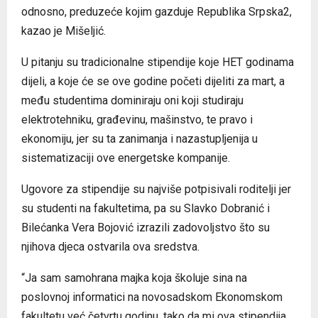
odnosno, preduzeće kojim gazduje Republika Srpska2,
kazao je Mišeljić.
U pitanju su tradicionalne stipendije koje HET godinama
dijeli, a koje će se ove godine početi dijeliti za mart, a
među studentima dominiraju oni koji studiraju
elektrotehniku, građevinu, mašinstvo, te pravo i
ekonomiju, jer su ta zanimanja i nazastupljenija u
sistematizaciji ove energetske kompanije.
Ugovore za stipendije su najviše potpisivali roditelji jer
su studenti na fakultetima, pa su Slavko Dobranić i
Bilećanka Vera Bojović izrazili zadovoljstvo što su
njihova djeca ostvarila ova sredstva.
“Ja sam samohrana majka koja školuje sina na
poslovnoj informatici na novosadskom Ekonomskom
fakultetu već četvrtu godinu, tako da mi ova stipendija