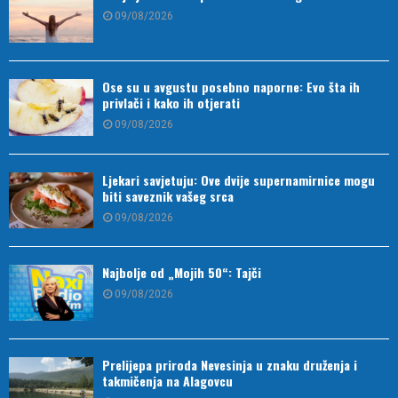
09/08/2026
Ose su u avgustu posebno naporne: Evo šta ih
privlači i kako ih otjerati
09/08/2026
Ljekari savjetuju: Ove dvije supernamirnice mogu
biti saveznik vašeg srca
09/08/2026
Najbolje od „Mojih 50“: Tajči
09/08/2026
Prelijepa priroda Nevesinja u znaku druženja i
takmičenja na Alagovcu