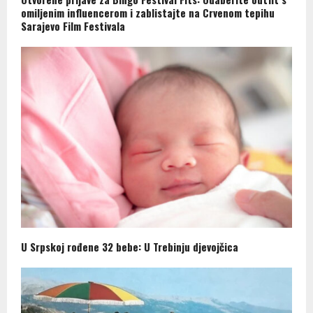
omiljenim influencerom i zablistajte na Crvenom tepihu
Sarajevo Film Festivala
U Srpskoj rođene 32 bebe: U Trebinju djevojčica