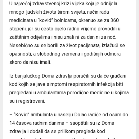
U najvećoj zdravstvenoj krizi vijeka koja je odnijela
mnogo ljudskih života širom svijeta, način rada
medicinara u “kovid” bolnicama, okrenuo se za 360
stepeni, jer su često cijelo radno vrijeme provodili u
zaštitnim odijelima i nisu znali ni za dan ni za noć.
Nesebično su se borili za život pacijenata, izlažući se
opasnosti, a slobodnog vremena i godišnjih odmora
skoro da nisu imali.
Iz banjalučkog Doma zdravlja poručili su da će građani
kod kojih se jave simptomi respiratornih infekcija biti
pregledani u ambulantama porodične medicine u kojima
su i registrovani.
– “Kovid” ambulanta u naselju Dolac radiće od osam do
14 časova radnim danima – saopštili su iz Doma
zdravlja i dodali da se prilikom pregleda kod