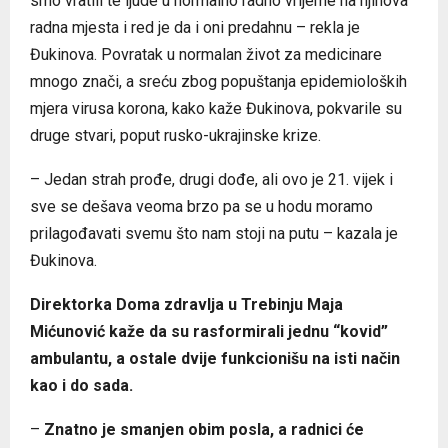
smo vratili te ljude u normalno radno vrijeme na njihova
radna mjesta i red je da i oni predahnu – rekla je
Đukinova. Povratak u normalan život za medicinare
mnogo znači, a sreću zbog popuštanja epidemioloških
mjera virusa korona, kako kaže Đukinova, pokvarile su
druge stvari, poput rusko-ukrajinske krize.
– Jedan strah prođe, drugi dođe, ali ovo je 21. vijek i
sve se dešava veoma brzo pa se u hodu moramo
prilagođavati svemu što nam stoji na putu – kazala je
Đukinova.
Direktorka Doma zdravlja u Trebinju Maja
Mićunović kaže da su rasformirali jednu “kovid”
ambulantu, a ostale dvije funkcionišu na isti način
kao i do sada.
–
Znatno je smanjen obim posla, a radnici će