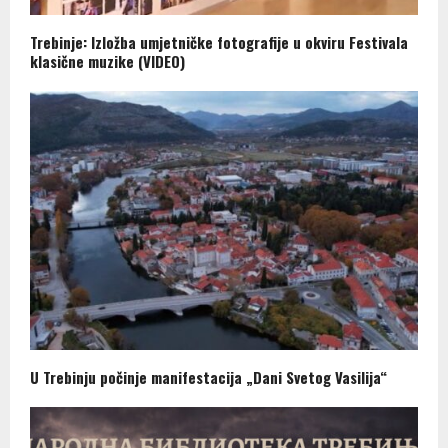
Trebinje: Izložba umjetničke fotografije u okviru Festivala
klasične muzike (VIDEO)
U Trebinju počinje manifestacija „Dani Svetog Vasilija“