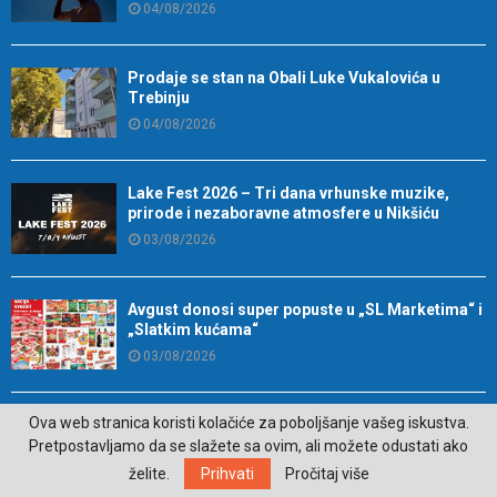
04/08/2026
Prodaje se stan na Obali Luke Vukalovića u
Trebinju
04/08/2026
Lake Fest 2026 – Tri dana vrhunske muzike,
prirode i nezaboravne atmosfere u Nikšiću
03/08/2026
Avgust donosi super popuste u „SL Marketima“ i
„Slatkim kućama“
03/08/2026
Ova web stranica koristi kolačiće za poboljšanje vašeg iskustva.
Ženski pčelinjak iz Hercegovine dio turističke
ponude Nacionalne geografije (VIDEO)
Pretpostavljamo da se slažete sa ovim, ali možete odustati ako
03/08/2026
želite.
Prihvati
Pročitaj više