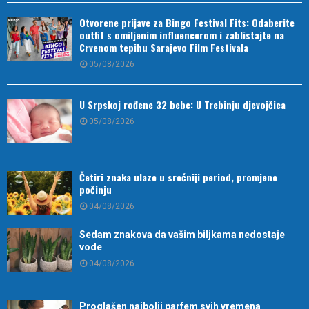
Otvorene prijave za Bingo Festival Fits: Odaberite
outfit s omiljenim influencerom i zablistajte na
Crvenom tepihu Sarajevo Film Festivala
05/08/2026
U Srpskoj rođene 32 bebe: U Trebinju djevojčica
05/08/2026
Četiri znaka ulaze u srećniji period, promjene
počinju
04/08/2026
Sedam znakova da vašim biljkama nedostaje
vode
04/08/2026
Proglašen najbolji parfem svih vremena