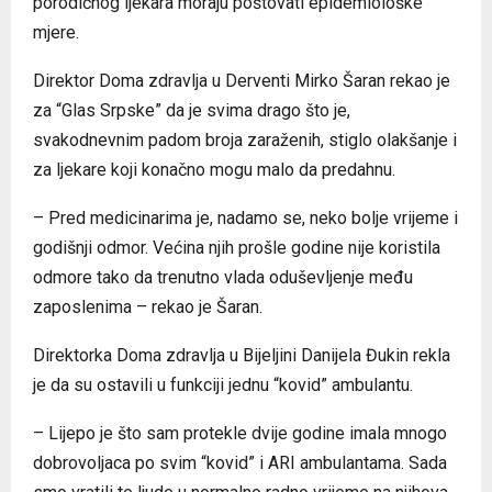
porodičnog ljekara moraju poštovati epidemiološke
mjere.
Direktor Doma zdravlja u Derventi Mirko Šaran rekao je
za “Glas Srpske” da je svima drago što je,
svakodnevnim padom broja zaraženih, stiglo olakšanje i
za ljekare koji konačno mogu malo da predahnu.
– Pred medicinarima je, nadamo se, neko bolje vrijeme i
godišnji odmor. Većina njih prošle godine nije koristila
odmore tako da trenutno vlada oduševljenje među
zaposlenima – rekao je Šaran.
Direktorka Doma zdravlja u Bijeljini Danijela Đukin rekla
je da su ostavili u funkciji jednu “kovid” ambulantu.
– Lijepo je što sam protekle dvije godine imala mnogo
dobrovoljaca po svim “kovid” i ARI ambulantama. Sada