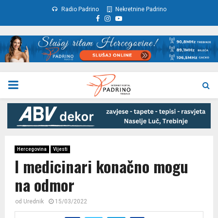
Radio Padrino
Nekretnine Padrino
Facebook
Instagram
Youtube
PRIMARY
MENU
Hercegovina
Vijesti
I medicinari konačno mogu
na odmor
od
Urednik
15/03/2022