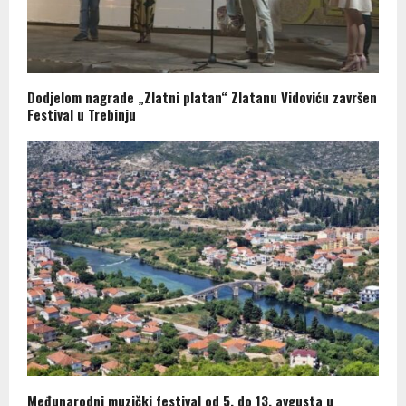
Dodjelom nagrade „Zlatni platan“ Zlatanu Vidoviću završen
Festival u Trebinju
Međunarodni muzički festival od 5. do 13. avgusta u