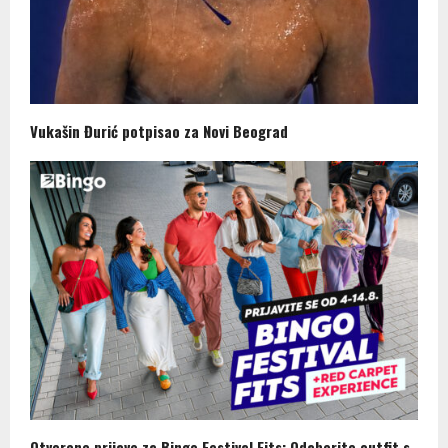
Vukašin Đurić potpisao za Novi Beograd
Otvorene prijave za Bingo Festival Fits: Odaberite outfit s