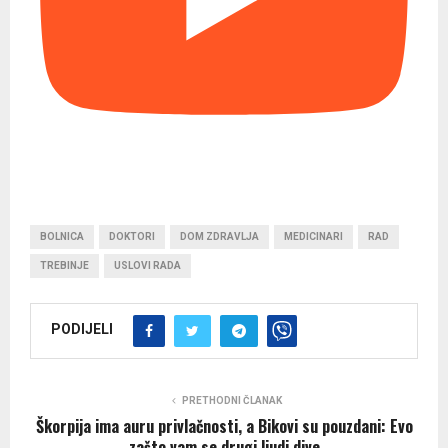
BOLNICA
DOKTORI
DOM ZDRAVLJA
MEDICINARI
RAD
TREBINJE
USLOVI RADA
PODIJELI
PRETHODNI ČLANAK
Škorpija ima auru privlačnosti, a Bikovi su pouzdani: Evo
zašto vam se drugi ljudi dive