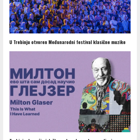
U Trebinju otvoren Međunarodni festival klasične muzike