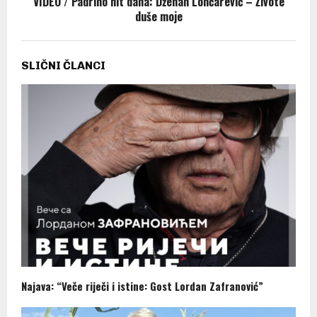
VIDEO / Padrino hit dana: Dženan Lončarević – Živote
duše moje
SLIČNI ČLANCI
Najava: “Veče riječi i istine: Gost Lordan Zafranović”