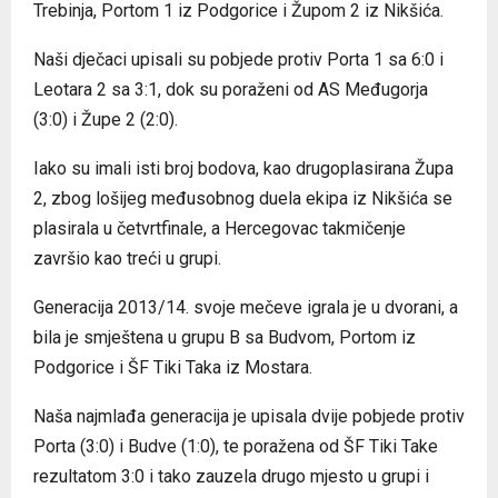
Trebinja, Portom 1 iz Podgorice i Župom 2 iz Nikšića.
Naši dječaci upisali su pobjede protiv Porta 1 sa 6:0 i
Leotara 2 sa 3:1, dok su poraženi od AS Međugorja
(3:0) i Župe 2 (2:0).
Iako su imali isti broj bodova, kao drugoplasirana Župa
2, zbog lošijeg međusobnog duela ekipa iz Nikšića se
plasirala u četvrtfinale, a Hercegovac takmičenje
završio kao treći u grupi.
Generacija 2013/14. svoje mečeve igrala je u dvorani, a
bila je smještena u grupu B sa Budvom, Portom iz
Podgorice i ŠF Tiki Taka iz Mostara.
Naša najmlađa generacija je upisala dvije pobjede protiv
Porta (3:0) i Budve (1:0), te poražena od ŠF Tiki Take
rezultatom 3:0 i tako zauzela drugo mjesto u grupi i