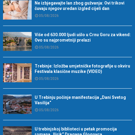
Ne izbjegavajte lan zbog gužvanja: Ovi trikovi
čuvaju njegov uredan izgled cijeli dan
05/08/2026
Više od 630.000 ljudi ušlo u Crnu Goru za vikend:
Ovo su najprometniji prelazi
05/08/2026
Trebinje: Izložba umjetničke fotografije u okviru
Festivala klasične muzike (VIDEO)
05/08/2026
U Trebinju počinje manifestacija „Dani Svetog
Vasilija“
05/08/2026
U trebinjskoj biblioteci u petak promocija
romana „Ilirik“ Dragana Glogovca