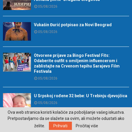
05/08/2026
Vukašin Đurić potpisao za Novi Beograd
05/08/2026
Otvorene prijave za Bingo Festival Fits:
Odaberite outfit s omiljenim influencerom i
zablistajte na Crvenom tepihu Sarajevo Film
Festivala
05/08/2026
U Srpskoj rođene 32 bebe: U Trebinju djevojčica
05/08/2026
Ova web stranica koristi kolačiće za poboljšanje vašeg iskustva.
Pretpostavljamo da se slažete sa ovim, ali možete odustati ako
Četiri znaka ulaze u srećniji period, promjene
počinju
želite.
Prihvati
Pročitaj više