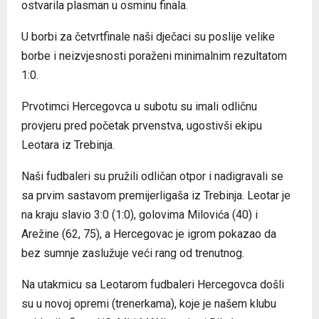
ostvarila plasman u osminu finala.
U borbi za četvrtfinale naši dječaci su poslije velike
borbe i neizvjesnosti poraženi minimalnim rezultatom
1:0.
Prvotimci Hercegovca u subotu su imali odličnu
provjeru pred početak prvenstva, ugostivši ekipu
Leotara iz Trebinja.
Naši fudbaleri su pružili odličan otpor i nadigravali se
sa prvim sastavom premijerligaša iz Trebinja. Leotar je
na kraju slavio 3:0 (1:0), golovima Milovića (40) i
Arežine (62, 75), a Hercegovac je igrom pokazao da
bez sumnje zaslužuje veći rang od trenutnog.
Na utakmicu sa Leotarom fudbaleri Hercegovca došli
su u novoj opremi (trenerkama), koje je našem klubu