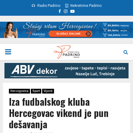
Radio Padrino
Nekretnine Padrino
Facebook
Instagram
Youtube
PRIMARY
MENU
Hercegovina
Sport
Vijesti
Iza fudbalskog kluba
Hercegovac vikend je pun
dešavanja