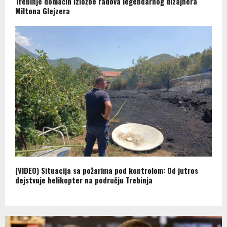
Trebinje domaćin izložbe radova legendarnog dizajnera
Miltona Glejzera
(VIDEO) Situacija sa požarima pod kontrolom: Od jutros
dejstvuje helikopter na području Trebinja