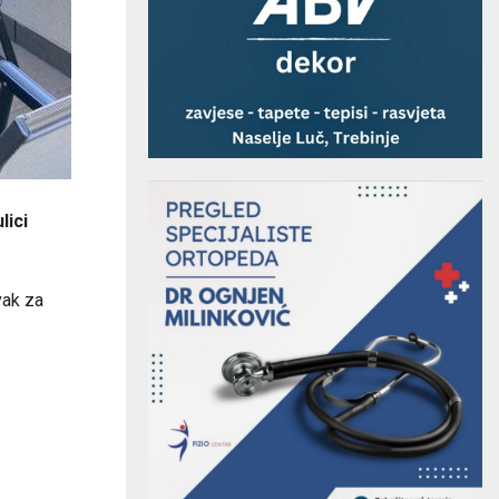
lici
vak za