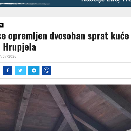
ti
 se opremljen dvosoban sprat kuće
u Hrupjela
7/07/2026