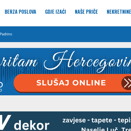
BERZA POSLOVA
GDJE IZAĆI
NAŠE PRIČE
NEKRETNIN
Padrino