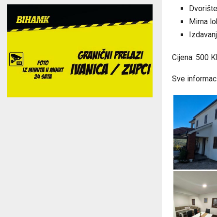
Dvorišt
Mirna lo
Izdavanj
Cijena: 500 
Sve informaci