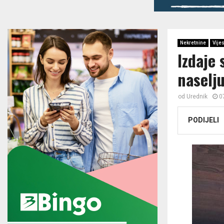
Nekretnine
Vijes
Izdaje
naselj
od
Urednik
0
PODIJELI