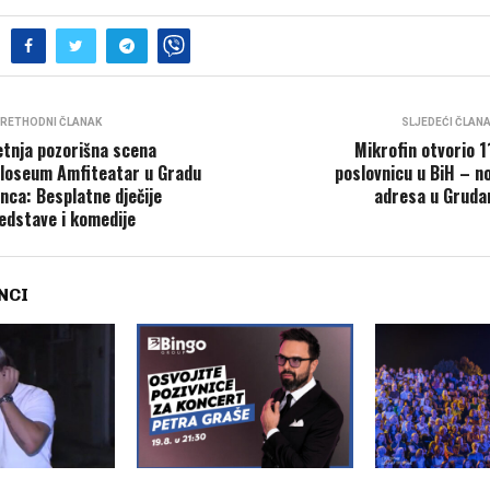
RETHODNI ČLANAK
SLJEDEĆI ČLAN
etnja pozorišna scena
Mikrofin otvorio 1
loseum Amfiteatar u Gradu
poslovnicu u BiH – n
nca: Besplatne dječije
adresa u Grud
edstave i komedije
NCI