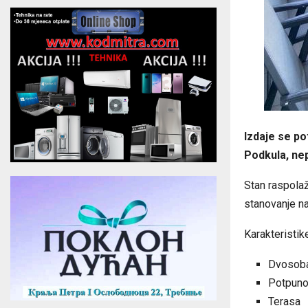
Izdaje se po
Podkula, ne
Stan raspola
stanovanje na
Karakteristik
Dvosoba
Potpuno
Terasa