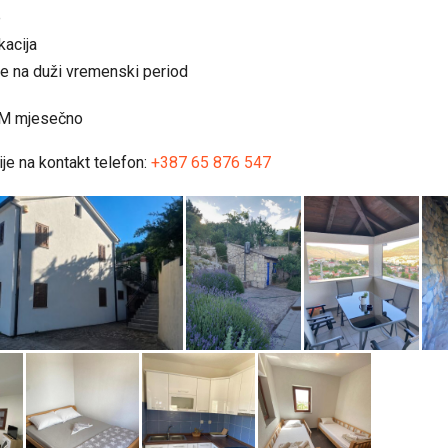
e
kacija
e na duži vremenski period
KM mjesečno
je na kontakt telefon:
+387 65 876 547