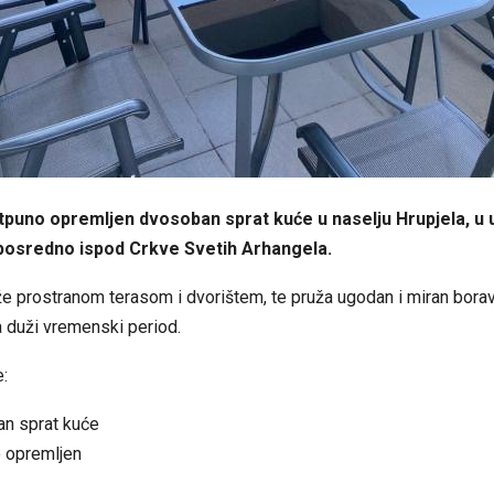
tpuno opremljen dvosoban sprat kuće u naselju Hrupjela, u u
posredno ispod Crkve Svetih Arhangela.
že prostranom terasom i dvorištem, te pruža ugodan i miran bora
 duži vremenski period.
e:
n sprat kuće
 opremljen