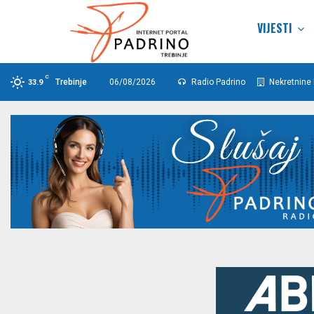
VIJESTI
C
Trebinje
06/08/2026
Radio Padrino
Nekretnine 
33.9