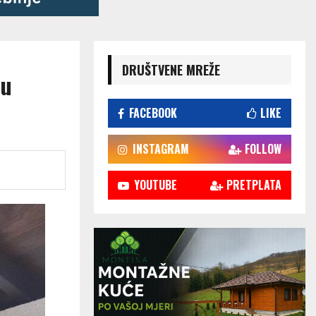
DRUŠTVENE MREŽE
 u
FACEBOOK
LIKE
INSTAGRAM
FOLLOW
YOUTUBE
PRETPLATA