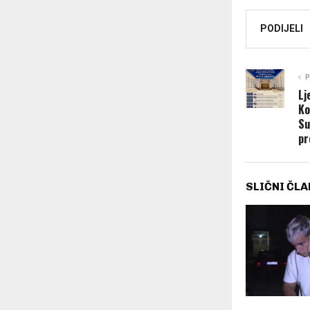
PODIJELI
P
Lj
Ko
Su
pr
SLIČNI ČLA