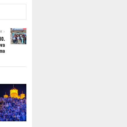
AK
10.
ova
ama