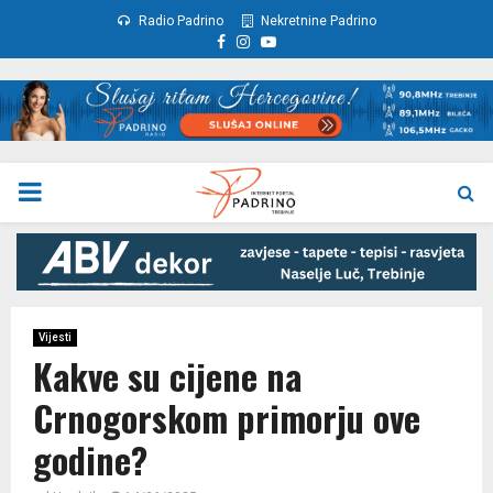
Radio Padrino
Nekretnine Padrino
Facebook
Instagram
Youtube
PRIMARY
MENU
Vijesti
Kakve su cijene na
Crnogorskom primorju ove
godine?