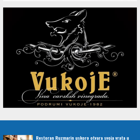
Restoran Ruzmarin uskoro otvara svoja vrata u