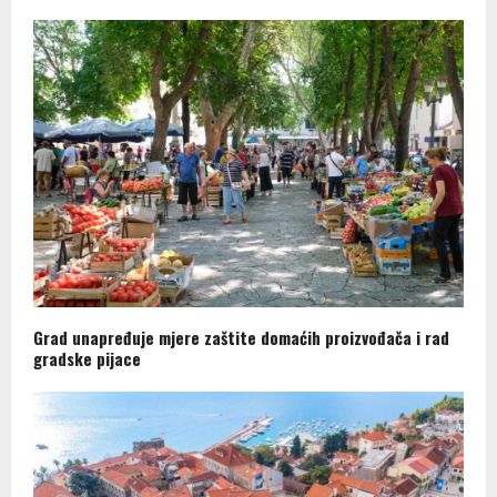
Grad unapređuje mjere zaštite domaćih proizvođača i rad
gradske pijace